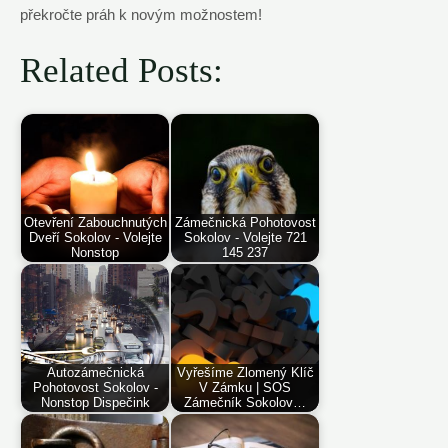
překročte práh k novým možnostem!
Related Posts:
Otevření Zabouchnutých
Zámečnická Pohotovost
Dveří Sokolov - Volejte
Sokolov - Volejte 721
Nonstop
145 237
Autozámečnická
Vyřešíme Zlomený Klíč
Pohotovost Sokolov -
V Zámku | SOS
Nonstop Dispečink
Zámečník Sokolov…