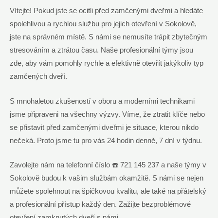
Vítejte! Pokud jste se ocitli před zamčenými dveřmi a hledáte
spolehlivou a rychlou službu pro jejich otevření v Sokolově,
jste na správném místě. S námi se nemusíte trápit zbytečným
stresováním a ztrátou času. Naše profesionální týmy jsou
zde, aby vám pomohly rychle a efektivně otevřít jakýkoliv typ
zamčených dveří.
S mnohaletou zkušeností v oboru a moderními technikami
jsme připraveni na všechny výzvy. Víme, že ztratit klíče nebo
se přistavit před zamčenými dveřmi je situace, kterou nikdo
nečeká. Proto jsme tu pro vás 24 hodin denně, 7 dní v týdnu.
Zavolejte nám na telefonní číslo ☎️ 721 145 237 a naše týmy v
Sokolově budou k vašim službám okamžitě. S námi se nejen
můžete spolehnout na špičkovou kvalitu, ale také na přátelský
a profesionální přístup každý den. Zažijte bezproblémové
otevření zamknutých dveří s námi.