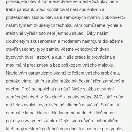
potřebujete otevřít zamčené dveře ve městě Sokolov, není
třeba panikařit. Stačí kontaktovat naši spolehlivou a
profesionální službu otevírání zamčených dveří v Sokolově! S
naším týmem zkušených techniků vám pomůžeme rychle a
efektivně vyřešit tuto nepříjemnou situaci. Díky našim
dlouholetým zkušenostem a moderním nástrojům dokážeme
otevřít všechny typy zámků včetně vchodových dveří,
bytových dveří, trezorů a aut. Naše práce je prováděna s
maximální precizností a bez poškození vašeho majetku.
Navíc vám garantujeme okamžité řešení vašeho problému,
protože víme, jak frustrující může být čekání před zamčenými
dveřmi. Proč se spoléhat na nás? Naše služba otevírání
zamčených dveří v Sokolově je poskytována 24/7, takže nám
můžete zavolat kdykoli včetně víkendů a svátků. S námi si
nemusíte lámat hlavu s hledáním náhradních klíčů nebo s
pokusy o vylomení zámku. Dejte svou důvěru odborníkům,
kteří mají veškeré potřebné dovednosti a nástroje pro rychlé a