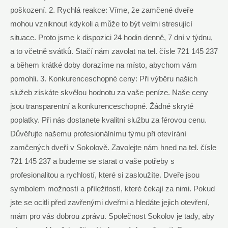
poškození. 2. Rychlá reakce: Víme, že zamčené dveře
mohou vzniknout kdykoli a může to být velmi stresující
situace. Proto jsme k dispozici 24 hodin denně, 7 dní v týdnu,
a to včetně svátků. Stačí nám zavolat na tel. čísle 721 145 237
a během krátké doby dorazíme na místo, abychom vám
pomohli. 3. Konkurenceschopné ceny: Při výběru našich
služeb získáte skvělou hodnotu za vaše peníze. Naše ceny
jsou transparentní a konkurenceschopné. Žádné skryté
poplatky. Při nás dostanete kvalitní službu za férovou cenu.
Důvěřujte našemu profesionálnímu týmu při otevírání
zamčených dveří v Sokolově. Zavolejte nám hned na tel. čísle
721 145 237 a budeme se starat o vaše potřeby s
profesionalitou a rychlostí, které si zasloužíte. Dveře jsou
symbolem možností a příležitostí, které čekají za nimi. Pokud
jste se ocitli před zavřenými dveřmi a hledáte jejich otevření,
mám pro vás dobrou zprávu. Společnost Sokolov je tady, aby