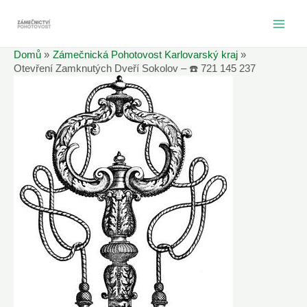
Přeskočit
na
MAI
obsah
Domů
Zámečnická Pohotovost Karlovarský kraj
ME
Otevření Zamknutých Dveří Sokolov – ☎️ 721 145 237