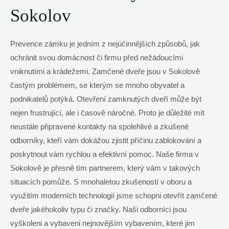
Sokolov
Prevence zámku je jedním z nejúčinnějších způsobů, jak
ochránit svou domácnost či firmu před nežádoucími
vniknutími a krádežemi. Zamčené dveře jsou v Sokolově
častým problémem, se kterým se mnoho obyvatel a
podnikatelů potýká. Otevření zamknutých dveří může být
nejen frustrující, ale i časově náročné. Proto je důležité mít
neustále připravené kontakty na spolehlivé a zkušené
odborníky, kteří vám dokážou zjistit příčinu zablokování a
poskytnout vám rychlou a efektivní pomoc. Naše firma v
Sokolově je přesně tím partnerem, který vám v takových
situacích pomůže. S mnohaletou zkušeností v oboru a
využitím moderních technologií jsme schopni otevřít zamčené
dveře jakéhokoliv typu či značky. Naši odborníci jsou
vyškoleni a vybaveni nejnovějším vybavením, které jim