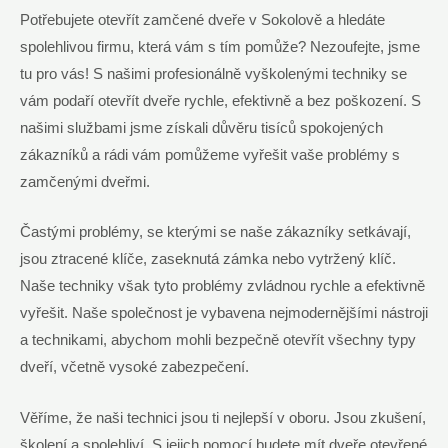
Potřebujete otevřít zamčené dveře v Sokolově a hledáte
spolehlivou firmu, která vám s tím pomůže? Nezoufejte, jsme
tu pro vás! S našimi profesionálně vyškolenými techniky se
vám podaří otevřít dveře rychle, efektivně a bez poškození. S
našimi službami jsme získali důvěru tisíců spokojených
zákazníků a rádi vám pomůžeme vyřešit vaše problémy s
zamčenými dveřmi.
Častými problémy, se kterými se naše zákazníky setkávají,
jsou ztracené klíče, zaseknutá zámka nebo vytržený klíč.
Naše techniky však tyto problémy zvládnou rychle a efektivně
vyřešit. Naše společnost je vybavena nejmodernějšími nástroji
a technikami, abychom mohli bezpečně otevřít všechny typy
dveří, včetně vysoké zabezpečení.
Věříme, že naši technici jsou ti nejlepší v oboru. Jsou zkušení,
školení a spolehliví. S jejich pomocí budete mít dveře otevřené