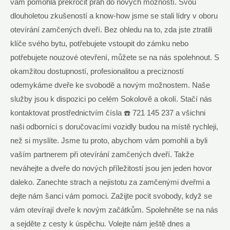
vám pomohla překročit práh do nových možností. Svou
dlouholetou zkušeností a know-how jsme se stali lídry v oboru
otevírání zamčených dveří. Bez ohledu na to, zda jste ztratili
klíče svého bytu, potřebujete vstoupit do zámku nebo
potřebujete nouzové otevření, můžete se na nás spolehnout. S
okamžitou dostupností, profesionalitou a precizností
odemykáme dveře ke svobodě a novým možnostem. Naše
služby jsou k dispozici po celém Sokolově a okolí. Stačí nás
kontaktovat prostřednictvím čísla ☎️ 721 145 237 a všichni
naši odborníci s doručovacími vozidly budou na místě rychleji,
než si myslíte. Jsme tu proto, abychom vám pomohli a byli
vaším partnerem při otevírání zamčených dveří. Takže
neváhejte a dveře do nových příležitostí jsou jen jeden hovor
daleko. Zanechte strach a nejistotu za zamčenými dveřmi a
dejte nám šanci vám pomoci. Zažijte pocit svobody, když se
vám otevírají dveře k novým začátkům. Spolehněte se na nás
a sejděte z cesty k úspěchu. Volejte nám ještě dnes a