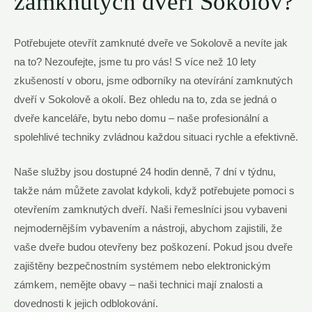
zamknutých dveří Sokolov?
Potřebujete otevřít zamknuté dveře ve Sokolově a nevíte jak
na to? Nezoufejte, jsme tu pro vás! S více než 10 lety
zkušeností v oboru, jsme odborníky na otevírání zamknutých
dveří v Sokolově a okolí. Bez ohledu na to, zda se jedná o
dveře kanceláře, bytu nebo domu – naše profesionální a
spolehlivé techniky zvládnou každou situaci rychle a efektivně.
Naše služby jsou dostupné 24 hodin denně, 7 dní v týdnu,
takže nám můžete zavolat kdykoli, když potřebujete pomoci s
otevřením zamknutých dveří. Naši řemeslníci jsou vybaveni
nejmodernějším vybavením a nástroji, abychom zajistili, že
vaše dveře budou otevřeny bez poškození. Pokud jsou dveře
zajištěny bezpečnostním systémem nebo elektronickým
zámkem, nemějte obavy – naši technici mají znalosti a
dovednosti k jejich odblokování.