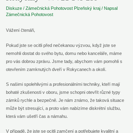
Diskuze
/
Zámečnická Pohotovost Plzeňský kraj
/ Napsal
Zámečnická Pohotovost
Vážení čtenáři,
Pokud jste se ocitli před nečekanou výzvou, když jste se
nemohli dostat do svého bytu, domu nebo kanceláře, máme
pro vás dobrou zprávu. Jsme tady, abychom vám pomohli s
otevřením zamknutých dveří v Rokycanech a okolí.
S našimi spolehlivými a profesionálními techniky, kteří mají
bohaté zkušenosti v oboru, jsme schopni otevřít různé typy
zámků rychle a bezpečně. Je nám známo, že taková situace
může být stresující, a proto vám nabízíme diskrétní službu,
která vám ušetří čas a námahu.
V případě, že jste se ocitli zamčení a potřebujete kvalitní a