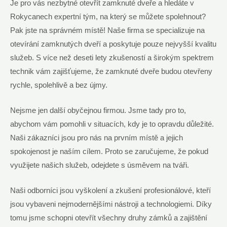
Je pro vás nezbytné otevřít zamknuté dveře a hledáte v
Rokycanech expertní tým, na který se můžete spolehnout?
Pak jste na správném místě! Naše firma se specializuje na
otevírání zamknutých dveří a poskytuje pouze nejvyšší kvalitu
služeb. S více než deseti lety zkušeností a širokým spektrem
technik vám zajišťujeme, že zamknuté dveře budou otevřeny
rychle, spolehlivě a bez újmy.
Nejsme jen další obyčejnou firmou. Jsme tady pro to,
abychom vám pomohli v situacích, kdy je to opravdu důležité.
Naši zákazníci jsou pro nás na prvním místě a jejich
spokojenost je naším cílem. Proto se zaručujeme, že pokud
využijete našich služeb, odejdete s úsměvem na tváři.
Naši odborníci jsou vyškolení a zkušení profesionálové, kteří
jsou vybaveni nejmodernějšími nástroji a technologiemi. Díky
tomu jsme schopni otevřít všechny druhy zámků a zajištění