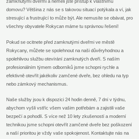
zamknutými dveřmi a neměli jste přístup k vlastnímu
domovu? Většina z nás se s takovou situací potýkala a ví, jak
stresující a frustrující to může být. Ale nemusíte se obávat, pro
všechny obyvatele Rokycan máme tu správnou řešení!
Pokud se ocitnete před zamknutými dveřmi ve městě
Rokycany, můžete se spolehnout na naši důvěryhodnou a
spolehlivou službu otevírání zamknutých dveří. S naším
profesionálním týmem odborníků jsme schopni rychle a
efektivně otevřít jakékoliv zamčené dveře, bez ohledu na typ
nebo zámkový mechanismus.
Naše služby jsou k dispozici 24 hodin denně, 7 dní v týdnu,
abychom vyšli vstříc všem vašim potřebám a zajistili vaše
bezpečí a pohodlí. S více než 10 lety zkušeností a moderní
technikou jsme schopni otevřít zamčené dveře bez poškození
a naší prioritou je vždy vaše spokojenost. Kontaktujte nás na