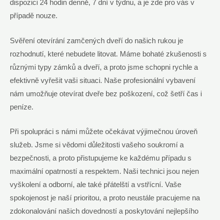
dispozici 24 hodin denně, 7 dní v týdnu, a je zde pro vás v
případě nouze.
Svěření otevírání zamčených dveří do našich rukou je
rozhodnutí, které nebudete litovat. Máme bohaté zkušenosti s
různými typy zámků a dveří, a proto jsme schopni rychle a
efektivně vyřešit vaši situaci. Naše profesionální vybavení
nám umožňuje otevírat dveře bez poškození, což šetří čas i
peníze.
Při spolupráci s námi můžete očekávat výjimečnou úroveň
služeb. Jsme si vědomi důležitosti vašeho soukromí a
bezpečnosti, a proto přistupujeme ke každému případu s
maximální opatrností a respektem. Naši technici jsou nejen
vyškolení a odborní, ale také přátelští a vstřícní. Vaše
spokojenost je naší prioritou, a proto neustále pracujeme na
zdokonalování našich dovedností a poskytování nejlepšího