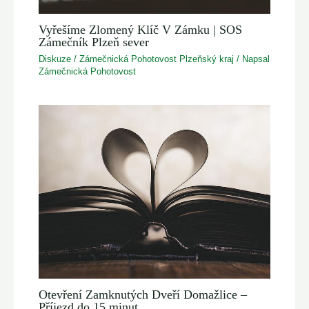
Vyřešíme Zlomený Klíč V Zámku | SOS
Zámečník Plzeň sever
Diskuze
/
Zámečnická Pohotovost Plzeňský kraj
/ Napsal
Zámečnická Pohotovost
Otevření Zamknutých Dveří Domažlice –
Příjezd do 15 minut