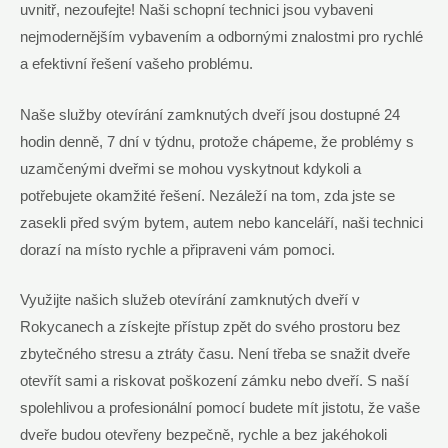
uvnitř, nezoufejte! Naši schopní technici jsou vybaveni
nejmodernějším vybavením a odbornými znalostmi pro rychlé
a efektivní řešení vašeho problému.
Naše služby otevírání zamknutých dveří jsou dostupné 24
hodin denně, 7 dní v týdnu, protože chápeme, že problémy s
uzamčenými dveřmi se mohou vyskytnout kdykoli a
potřebujete okamžité řešení. Nezáleží na tom, zda jste se
zasekli před svým bytem, autem nebo kanceláří, naši technici
dorazí na místo rychle a připraveni vám pomoci.
Využijte našich služeb otevírání zamknutých dveří v
Rokycanech a získejte přístup zpět do svého prostoru bez
zbytečného stresu a ztráty času. Není třeba se snažit dveře
otevřít sami a riskovat poškození zámku nebo dveří. S naší
spolehlivou a profesionální pomocí budete mít jistotu, že vaše
dveře budou otevřeny bezpečně, rychle a bez jakéhokoli