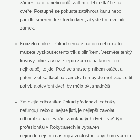
zámek nahoru nebo dolů, zatímco lehce tlačíte na
dveře. Postupně se pokuste zatáhnout kartu nebo
páčidlo směrem ke středu dveří, abyste tím uvolnili
zámek.
Kouzelná pilník: Pokud nemáte páčidlo nebo kartu,
můžete vyzkoušet tento trik s pilníkem. Vezměte tenký
kovový pilník a vložte jej do zámku na konec, co
nejhlouběji to jde. Poté se snažte pilníkem otáčet a
přitom zlehka tlačit na zámek. Tím byste měli začít cítit
pohyb a otevření dveří by mělo být snadnější.
Zavolejte odborníka: Pokud předchozí techniky
nefungují nebo si nejste jisti, je nejlepší zavolat
odborníka na otevírání zamknutých dveří. Náš tým
profesionálů v Rokycanech je vybaven
nejmodernějšími nástroji a znalostmi, abychom vám co