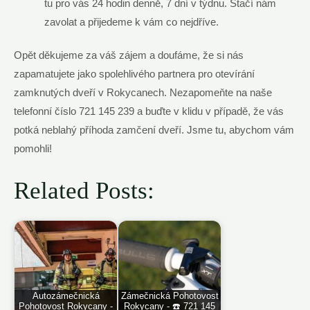
tu pro vás 24 hodin denně, 7 dní v týdnu. Stačí nám
zavolat a přijedeme k vám co nejdříve.
Opět děkujeme za váš zájem a doufáme, že si nás
zapamatujete jako spolehlivého partnera pro otevírání
zamknutých dveří v Rokycanech. Nezapomeňte na naše
telefonní číslo 721 145 239 a buďte v klidu v případě, že vás
potká neblahý příhoda zamčení dveří. Jsme tu, abychom vám
pomohli!
Related Posts:
Autozámečnická
Zámečnická Pohotovost
Pohotovost Rokycany -
Rokycany - ☎️ 721 145