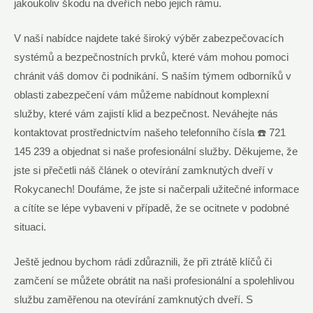
jakoukoliv škodu na dveřích nebo jejich rámu.
V naší nabídce najdete také široký výběr zabezpečovacích
systémů a bezpečnostních prvků, které vám mohou pomoci
chránit váš domov či podnikání. S naším týmem odborníků v
oblasti zabezpečení vám můžeme nabídnout komplexní
služby, které vám zajistí klid a bezpečnost. Neváhejte nás
kontaktovat prostřednictvím našeho telefonního čísla ☎️ 721
145 239 a objednat si naše profesionální služby. Děkujeme, že
jste si přečetli náš článek o otevírání zamknutých dveří v
Rokycanech! Doufáme, že jste si načerpali užitečné informace
a cítíte se lépe vybaveni v případě, že se ocitnete v podobné
situaci.
Ještě jednou bychom rádi zdůraznili, že při ztrátě klíčů či
zamčení se můžete obrátit na naši profesionální a spolehlivou
službu zaměřenou na otevírání zamknutých dveří. S