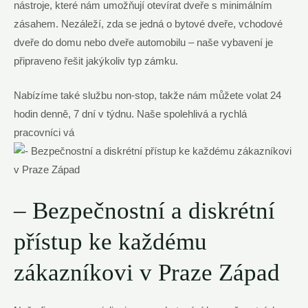
‌nástroje, které nám‌ umožňují ‌otevírat⁣ dveře s minimálním⁣
zásahem. ⁣Nezáleží, zda se jedná o bytové‍ dveře, vchodové
dveře do​ domu nebo dveře automobilu – naše vybavení je
připraveno řešit ⁢jakýkoliv typ zámku.
Nabízíme ⁤také ⁢službu non-stop, ​takže nám můžete volat ‌24
⁤hodin denně, 7 dní v týdnu. Naše spolehlivá⁤ a rychlá
‍pracovníci⁤ vá
– Bezpečnostní a ‌diskrétní
přístup ke každému
zákazníkovi‌ v ​Praze ‌Západ