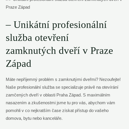
– ‍Unikátní profesionální
‍služba otevření
zamknutých dveří v ​Praze ​
Západ
Máte nepříjemný problém s zamknutými dveřmi? Nezoufejte!
Naše profesionální služba se specializuje ​právě ​na otevírání⁣
zamčených⁤ dveří v oblasti‌ Praha​ Západ. S maximálním
nasazením a zkušenostmi jsme ⁢tu pro vás,‍ abychom vám​
pomohli v co ‌nejkratším čase získat přístup do⁢ vašeho⁤
domova, bytu nebo kanceláře.