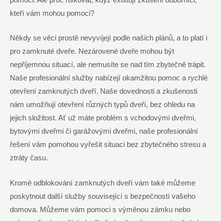
kteří vám mohou pomoci?
Někdy se⁢ věci prostě nevyvíjejí⁣ podle našich plánů, a to platí i
‍pro‌ zamknuté dveře. ‌Nezárovené ⁤dveře mohou být
⁢nepříjemnou situací, ale⁤ nemusíte se ⁤nad tím zbytečně trápit.
Naše profesionální služby ⁤nabízejí okamžitou ⁢pomoc a rychlé
⁢otevření zamknutých dveří. Naše dovednosti a⁢ zkušenosti
nám‌ umožňují otevření různých ​typů dveří, bez ohledu na
jejich ‌složitost.⁣ Ať už máte problém ‍s⁣ vchodovými dveřmi,​
bytovými dveřmi či garážovými dveřmi, naše profesionální
řešení vám‌ pomohou vyřešit situaci ⁢bez ⁤zbytečného stresu⁣ a
‌ztráty času.
Kromě odblokování ⁤zamknutých dveří⁤ vám také můžeme ​
poskytnout další⁤ služby související s​ bezpečností vašeho
domova. Můžeme vám pomoci s⁣ výměnou zámku nebo