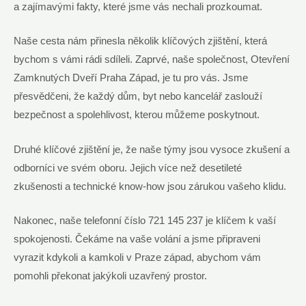
a zajímavými fakty, které jsme vás nechali prozkoumat.
Naše cesta nám ​přinesla ​několik klíčových⁤ zjištění, která
bychom ⁣s vámi rádi‍ sdíleli. Zaprvé, naše společnost, ⁢Otevření
Zamknutých Dveří Praha ‌Západ,⁢ je tu pro⁤ vás. Jsme
přesvědčeni, že každý dům, ⁤byt nebo kancelář zaslouží
bezpečnost a spolehlivost, kterou můžeme ⁣poskytnout.
Druhé klíčové zjištění je, ‌že naše týmy jsou‌ vysoce zkušení a
odborníci ve⁣ svém oboru. ⁣Jejich více než desetileté
⁣zkušenosti ‌a technické know-how jsou zárukou⁣ vašeho⁣ klidu.
Nakonec, naše telefonní číslo ⁣721 145 237 je klíčem ​k vaší
spokojenosti. Čekáme⁢ na vaše ⁤volání a‌ jsme připraveni
vyrazit kdykoli a kamkoli⁢ v Praze západ, ​abychom vám
pomohli překonat ⁢jakýkoli uzavřený ‌prostor.