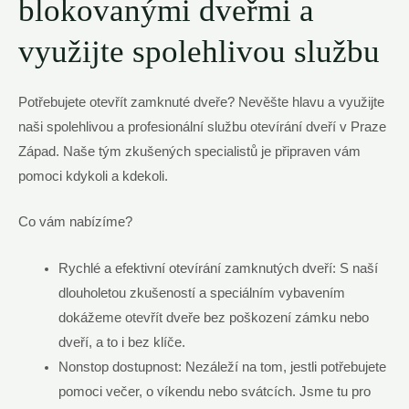
blokovanými dveřmi a
využijte spolehlivou službu
Potřebujete otevřít zamknuté dveře? Nevěšte hlavu⁣ a využijte
naši spolehlivou a profesionální⁢ službu otevírání dveří ‍v Praze
Západ.⁤ Naše tým zkušených specialistů je připraven​ vám
pomoci kdykoli a kdekoli.
Co vám⁣ nabízíme?
Rychlé a ⁤efektivní otevírání zamknutých dveří: S naší
dlouholetou zkušeností a⁣ speciálním⁢ vybavením
dokážeme otevřít dveře bez poškození zámku nebo
dveří, a to‍ i bez klíče.
Nonstop dostupnost: Nezáleží na tom, jestli potřebujete
⁣pomoci večer, o⁤ víkendu nebo⁤ svátcích. Jsme ‍tu pro‍