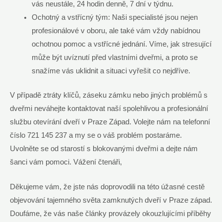
vás neustále, 24 hodin ‍denně, 7 dní v týdnu.
Ochotný a⁤ vstřícný tým: Naši specialisté jsou nejen​
profesionálové v oboru, ale také⁤ vám vždy nabídnou
ochotnou pomoc a ​vstřícné jednání. Víme, jak ⁢stresující
může ‌být ​uvíznutí před vlastními dveřmi,‍ a proto se
snažíme ⁣vás uklidnit a situaci⁢ vyřešit ⁤co nejdříve.
V případě⁢ ztráty ​klíčů,‌ záseku zámku nebo jiných problémů‌ s
dveřmi neváhejte ⁣kontaktovat naší spolehlivou a ‌profesionální
službu otevírání dveří ​v Praze ⁢Západ. Volejte nám‌ na telefonní
číslo 721‌ 145 237 a my se ​o váš problém postaráme.
Uvolněte se⁤ od ⁢starostí s blokovanými⁤ dveřmi a dejte nám
⁣šanci vám pomoci. ⁤Vážení čtenáři,
Děkujeme vám, ⁣že ​jste nás​ doprovodili na této úžasné ⁣cestě
objevování tajemného světa zamknutých dveří v ⁢Praze západ.‌
Doufáme,⁣ že vás naše články provázely okouzlujícími příběhy