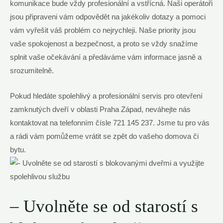
komunikace⁢ bude ​vždy profesionální a vstřícná. Naši ‍operátoři
jsou připraveni vám‌ odpovědět na⁤ jakékoliv dotazy a pomoci
vám vyřešit váš‌ problém co ⁣nejrychleji. Naše priority jsou ​
vaše spokojenost⁤ a bezpečnost, a proto ​se vždy snažíme
splnit vaše očekávání ⁣a předáváme vám informace jasně a
srozumitelně.
Pokud hledáte‌ spolehlivý⁢ a profesionální servis ⁣pro otevření
zamknutých dveří‍ v oblasti Praha Západ, ‌neváhejte nás
kontaktovat na ‍telefonním ‍čísle 721 145 ‌237. Jsme tu​ pro ‌vás
a⁤ rádi vám‍ pomůžeme vrátit‌ se zpět do vašeho ⁤domova⁤ či‍
bytu.
– Uvolněte se od ⁢starostí‍ s