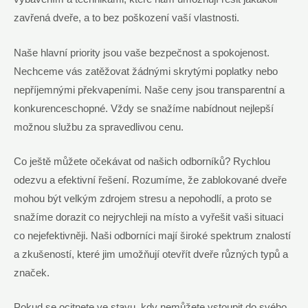
zavřená dveře, a to bez ‌poškození vaší vlastnosti.
Naše hlavní priority jsou vaše bezpečnost ​a spokojenost.
Nechceme⁢ vás zatěžovat⁢ žádnými⁣ skrytými poplatky nebo
nepříjemnými překvapeními. Naše ceny jsou transparentní a
konkurenceschopné. Vždy se⁢ snažíme nabídnout nejlepší
možnou službu za spravedlivou cenu.
Co ještě můžete očekávat‌ od ‌našich⁢ odborníků? Rychlou
odezvu a ⁣efektivní řešení. ⁤Rozumíme, že zablokované ‌dveře
⁤mohou‍ být velkým zdrojem stresu a ⁣nepohodlí, a proto se
snažíme ⁤dorazit ‌co ​nejrychleji na ⁢místo a vyřešit vaši situaci
co nejefektivněji. Naši odborníci mají ⁢široké spektrum ‍znalostí
a‌ zkušeností, které jim umožňují otevřít dveře různých​ typů a
značek.
Pokud se ocitnete​ ve⁣ stavu, kdy nemůžete vstoupit do svého