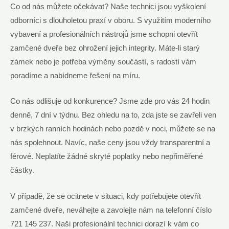
Co od nás můžete očekávat? Naše technici jsou ⁢vyškolení
⁢odborníci‌ s⁢ dlouholetou praxí v⁤ oboru. S‌ využitím moderního
vybavení a profesionálních nástrojů jsme schopni otevřít
⁢zamčené dveře ⁣bez ohrožení jejich integrity. ⁢Máte-li starý
zámek nebo je⁢ potřeba výměny součástí, s radostí⁣ vám
poradíme a ​nabídneme ⁢řešení ⁢na míru.
Co⁤ nás odlišuje od konkurence? Jsme zde pro vás 24 hodin
denně,​ 7 dní v​ týdnu. ‌Bez⁤ ohledu na⁣ to, zda jste se zavřeli ven⁣
v brzkých ranních hodinách ​nebo pozdě v ⁤noci, můžete se na
nás spolehnout. Navíc,‍ naše ceny jsou vždy transparentní a
⁣férové. Neplatíte‌ žádné skryté poplatky nebo nepřiměřené⁢
částky.
V případě, že se ocitnete v situaci,⁣ kdy potřebujete otevřít
zamčené‍ dveře, neváhejte a zavolejte ​nám na telefonní ⁢číslo
721‍ 145 237. Naši ‍profesionální technici dorazí k ⁢vám co