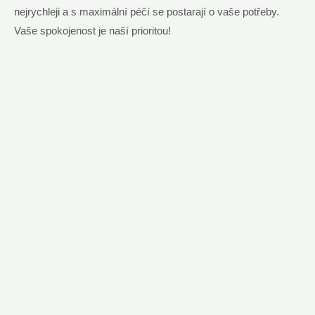
‌nejrychleji ‌a s⁣ maximální ​péčí ⁣se ​postarají o vaše ‍potřeby.
⁣Vaše⁤ spokojenost je⁢ naší prioritou!