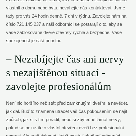
vlastního domu nebo bytu, ⁤neváhejte nás kontaktovat. Jsme
‌tady pro vás 24 hodin denně, 7 ​dní v týdnu. Zavolejte ⁤nám⁢ na⁣
číslo 721 145 237 a naši odborníci se postarají o to, aby se
vaše zablokované ⁢dveře otevřely rychle a ⁣bezpečně. Vaše
spokojenost je naší prioritou.
– Nezabíjejte ‌čas ⁤ani nervy
s ⁤nezajištěnou situací -⁤
zavolejte‌ profesionálům
Není​ nic horšího než stát před zamknutými dveřmi⁤ a nevědět,
jak ⁤dál. ​Buď ⁣to znamená utrácet váš ‌čas pokoušením se najít
způsob, jak si s tím ⁣poradit, nebo ⁣si zbytečně lámat⁣ nervy,‍
pokud se ⁢pokusíte o vlastní otevření dveří bez profesionální
pomoci. Ale proč riskovat, když existují zkušení odborníci,