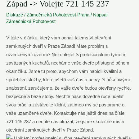
Západ -> Volejte 721 145 237
Diskuze
/
Zámečnická Pohotovost Praha
/ Napsal
Zámečnická Pohotovost
Vítejte v článku, který vám odhalí tajemství otevření
zamknutých‌ dveří v⁣ Praze⁢ Západ! Máte problém s
uzamčenými dveřmi? Nezoufejte! ⁤S ‌profesionálním týmem
zavázaných⁢ kuchařů, necháme vaše dveře přístupné během
okamžiku. Jsme tu proto, abychom vám nabídli kvalitní a
spolehlivé služby, ‌které ušetří váš čas a nervy. S ⁣působivými
znalostmi, zaručujeme, že ‍vaše dveře budou otevřeny rychle,
bezpečně a beze​ stopy. Nechte naše dovedné ruce udělat
svou práci a zůstávejte‍ klidní, zatímco my se postaráme o
vaše‍ uzamčené dveře. Kontaktujte⁤ nás⁣ ještě dnes na ⁣čísle
721 ‌145 237​ a nechte‌ nás ukázat, že jsme ⁣skutečně mistři
otevírání zamknutých ⁤dveří ​v Praze Západ.