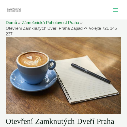
Přeskočit
na
MAI
obsah
Domů
Zámečnická Pohotovost Praha
ME
Otevření Zamknutých Dveří Praha Západ -> Volejte 721 145
237
Otevření Zamknutých Dveří Praha