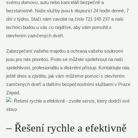
svému domovu, autu nebo kanceláři bezpečně a
bezstarostně. Naše ⁤služby jsou k dispozici ‍24 ​hodin⁤ denně, 7
dní v ⁤týdnu. Stačí nám zavolat na číslo 721 145 237 a⁣ naši
technici budou u vás​ co nejdříve, aby vám pomohli s
otevřením zamčených dveří.
Zabezpečení vašeho majetku a ochrana vašeho soukromí
⁢jsou pro ​nás prioritou. Proto‍ se ⁢můžete spolehnout na naši
⁤spolehlivost,​ profesionalitu⁣ a diskrétní přístup. ‌Kontaktujte nás
ještě dnes a zjistěte, jak vám můžeme ‌pomoci s otevřením
zamčených ⁢dveří a dalšími bezpečnostními ⁣službami v⁤ Praze
Západ.
– Řešení rychle⁤ a efektivně