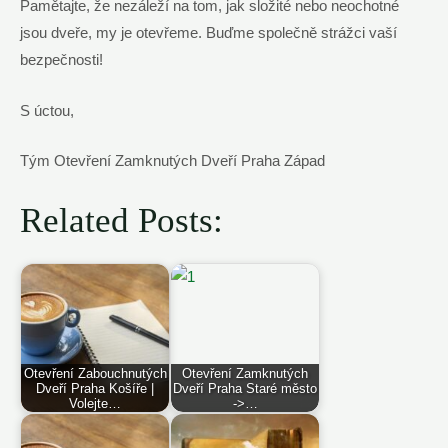
Pamětajte, ​že ⁢nezáleží na tom, jak složité nebo neochotné
jsou dveře, my je ‌otevřeme. Buďme společně strážci vaší
bezpečnosti!
S ‌úctou,
Tým Otevření Zamknutých Dveří Praha Západ
Related Posts:
Otevření Zabouchnutých
Otevření Zamknutých
Dveří Praha Košíře |
Dveří Praha Staré město
Volejte…
->…