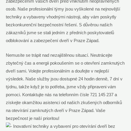
zabezpečením vašich ​dveří před⁢ vniknutím neoprávněných
osob. Naše ⁣profesionální týmy jsou vyškolené ‌na nejnovější‌
techniky a vybaveny vhodnými nástroji, ‌aby vám poskytly
bezkonkurenční bezpečnostní řešení. S důvěrou ⁤našich
‌zákazníků jsme ‍se stali jedním z předních⁤ poskytovatelů
odblokování a ⁣zabezpečení dveří⁤ v ​Praze Západ.
Nemusíte se trápit nad nezajištěnou situací. ⁢Neutrácejte
zbytečný čas a ‍energii pokoušením ​se ⁣o otevření‌ zamknutých
dveří ​sami. Volejte profesionálním a doufejte v nejlepší
výsledek. Naše služby jsou dostupné⁤ 24 hodin denně, 7 dní v
týdnu, ​takže když ​je to potřeba, jsme ‍vždy připraveni​ vám
⁤pomoci.‌ Kontaktujte nás na telefonním‌ čísle 721 145 237 ⁣a
získejte okamžitou ‍asistenci od ⁣našich zkušených odborníků
na otevírání zamknutých dveří v Praze Západ. Vaše
bezpečnost ​je naší prioritou!