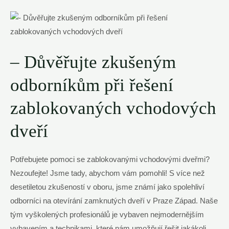
– Důvěřujte zkušeným​
odborníkům při řešení
zablokovaných‍ vchodových
dveří
Potřebujete‌ pomoci se zablokovanými vchodovými dveřmi?
Nezoufejte! ⁢Jsme tady, abychom ‌vám pomohli! ‌S více⁣ než‍
desetiletou zkušeností ‌v ​oboru, jsme známí jako spolehliví
odborníci na ⁢otevírání zamknutých dveří v Praze Západ. Naše
tým​ vyškolených profesionálů je ⁢vybaven nejmodernějším
vybavením⁣ a technikami,‍ které ‍nám ⁣umožňují⁢ řešit ⁤jakákoli