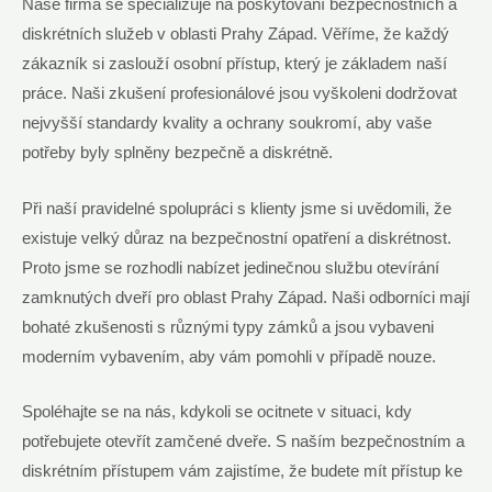
Naše firma se specializuje na poskytování bezpečnostních a
diskrétních služeb v oblasti Prahy‍ Západ. ‌Věříme, že každý‍
zákazník si zaslouží osobní přístup, který je základem⁣ naší
práce. Naši ​zkušení profesionálové jsou ⁤vyškoleni dodržovat
‍nejvyšší⁣ standardy kvality a ochrany soukromí, aby vaše
potřeby byly splněny bezpečně a⁣ diskrétně.
Při naší pravidelné spolupráci⁤ s klienty jsme si uvědomili, že
existuje velký důraz na bezpečnostní opatření ⁢a​ diskrétnost.
Proto​ jsme se rozhodli ⁢nabízet ⁤jedinečnou službu otevírání
zamknutých⁤ dveří pro oblast Prahy Západ. Naši‌ odborníci mají
bohaté‌ zkušenosti s⁢ různými typy zámků⁢ a jsou vybaveni
moderním vybavením, aby vám pomohli v​ případě nouze.
Spoléhajte se na nás, kdykoli se ocitnete v situaci,⁤ kdy
potřebujete otevřít zamčené dveře. S naším⁣ bezpečnostním a⁢
diskrétním přístupem ‍vám ‍zajistíme, že⁣ budete ‌mít přístup ke‌