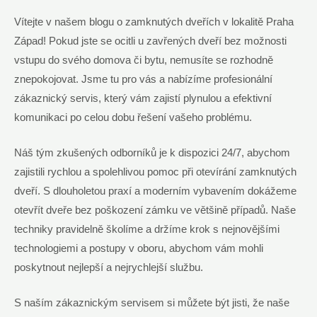
Vítejte ⁤v ​našem blogu⁢ o ⁣zamknutých dveřích v ⁣lokalitě Praha‌
Západ! Pokud jste‌ se⁢ ocitli u‍ zavřených ​dveří ‍bez ‌možnosti⁢
vstupu do svého domova či bytu, nemusíte se rozhodně
znepokojovat. Jsme ⁣tu pro⁤ vás a⁤ nabízíme profesionální
zákaznický servis, který vám zajistí plynulou ‌a⁢ efektivní
komunikaci⁢ po ⁢celou dobu řešení vašeho⁢ problému.
Náš tým zkušených ‌odborníků je k ‌dispozici​ 24/7, abychom
zajistili ⁤rychlou⁢ a spolehlivou ‍pomoc při otevírání⁤ zamknutých
dveří. ‌S dlouholetou praxí a moderním vybavením ⁤dokážeme​
otevřít dveře bez ⁣poškození⁤ zámku⁤ ve většině případů. Naše
techniky pravidelně školíme ⁣a držíme ⁤krok s nejnovějšími
technologiemi a⁤ postupy v oboru, abychom⁤ vám mohli
poskytnout​ nejlepší a‌ nejrychlejší službu.
S naším zákaznickým​ servisem si můžete být jisti,‍ že naše‌