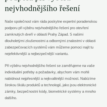
nejvhodnějšího ‍řešení
Naše společnost vám⁢ ráda poskytne expertní poradenskou
podporu ‌při výběru nejvhodnějšího řešení pro otevření⁢
zamknutých dveří v oblasti Prahy​ Západ. S našimi ​
dlouholetými zkušenostmi a odbornými znalostmi v⁢ oblasti
zabezpečovacích ⁢systémů ​vám můžeme ⁤pomoci najít ​tu
⁤nejefektivnější a nejbezpečnější variantu.
Při⁤ výběru nejvhodnějšího řešení se ⁣zaměřujeme ‍na vaše
individuální ⁢potřeby a požadavky, abychom vám ⁤mohli
nabídnout‌ nejpřesnější a nejkvalitnější možnost. Nabízíme
⁢širokou škálu produktů a technologií, ‍jako jsou elektronické
zámky, bezpečnostní⁣ kódy,‌ biometrické​ systémy a⁤ mnoho
dalšího.