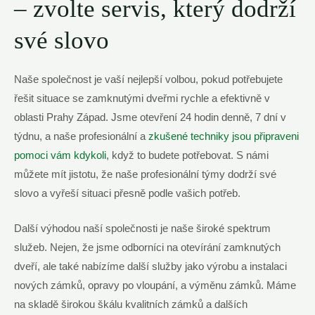
– zvolte⁣ servis, který dodrží
své⁣ slovo
Naše společnost je vaší nejlepší volbou, ‍pokud potřebujete
řešit situace⁤ se zamknutými dveřmi rychle a efektivně‍ v⁣
oblasti Prahy Západ.⁣ Jsme otevření 24 hodin denně, 7 ⁢dní v⁢
týdnu, a naše profesionální a
zkušené techniky jsou připraveni
pomoci ⁢vám kdykoli
,⁣ když to budete​ potřebovat. S⁤ námi
⁤můžete mít jistotu, že naše profesionální⁢ týmy dodrží své
‌slovo⁣ a ‍vyřeší​ situaci přesně podle vašich potřeb.
Další výhodou naší​ společnosti je naše široké spektrum
služeb. ‍Nejen, že jsme odborníci na otevírání zamknutých
dveří, ale také ‍nabízíme další služby jako ⁣výrobu⁤ a instalaci⁤
nových zámků, opravy po vloupání, a výměnu zámků. Máme
na skladě širokou škálu kvalitních zámků a dalších⁣