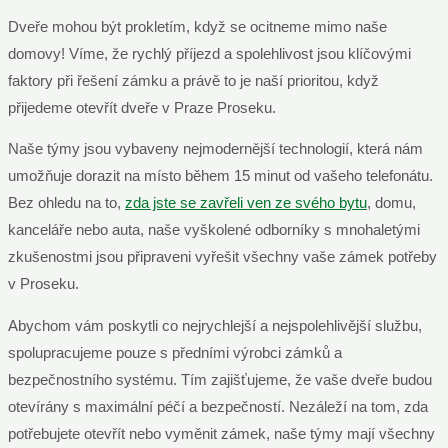
Dveře mohou být prokletím, když se ocitneme mimo naše
domovy! Víme, že rychlý příjezd a spolehlivost jsou klíčovými
faktory při řešení zámku a právě to je naší prioritou, když
přijedeme otevřít dveře v Praze Proseku.
Naše týmy jsou vybaveny nejmodernější technologií, která nám
umožňuje dorazit na místo během 15 minut od vašeho telefonátu.
Bez ohledu na to,
zda jste se zavřeli ven ze svého bytu
, domu,
kanceláře nebo auta, naše vyškolené odborníky s mnohaletými
zkušenostmi jsou připraveni vyřešit všechny vaše zámek potřeby
v Proseku.
Abychom vám poskytli co nejrychlejší a nejspolehlivější službu,
spolupracujeme pouze s předními výrobci zámků a
bezpečnostního systému. Tím zajišťujeme, že vaše dveře budou
otevírány s maximální péčí a bezpečností. Nezáleží na tom, zda
potřebujete otevřít nebo vyměnit zámek, naše týmy mají všechny