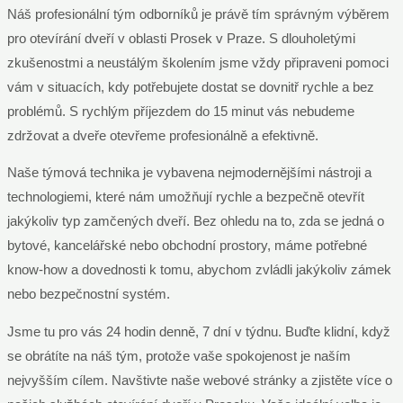
Náš profesionální tým odborníků je právě tím správným výběrem
pro otevírání dveří v oblasti Prosek v Praze. S dlouholetými
zkušenostmi a neustálým školením jsme vždy připraveni pomoci
vám v situacích, kdy potřebujete dostat se dovnitř rychle a bez
problémů. S rychlým příjezdem do 15 minut vás nebudeme
zdržovat a dveře otevřeme profesionálně a efektivně.
Naše týmová technika je vybavena nejmodernějšími nástroji a
technologiemi, které nám umožňují rychle a bezpečně otevřít
jakýkoliv typ zamčených dveří. Bez ohledu na to, zda se jedná o
bytové, kancelářské nebo obchodní prostory, máme potřebné
know-how a dovednosti k tomu, abychom zvládli jakýkoliv zámek
nebo bezpečnostní systém.
Jsme tu pro vás 24 hodin denně, 7 dní v týdnu. Buďte klidní, když
se obrátíte na náš tým, protože vaše spokojenost je naším
nejvyšším cílem. Navštivte naše webové stránky a zjistěte více o