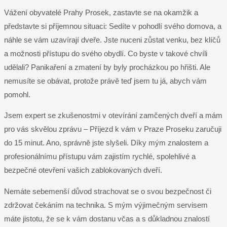
Vážení obyvatelé Prahy Prosek, zastavte se na okamžik a
představte si příjemnou situaci: Sedíte v pohodlí svého domova, a
náhle se vám uzavírají dveře. Jste nuceni zůstat venku, bez klíčů
a možnosti přístupu do svého obydlí. Co byste v takové chvíli
udělali? Panikaření a zmatení by byly procházkou po hřišti. Ale
nemusíte se obávat, protože právě teď jsem tu já, abych vám
pomohl.
Jsem expert se zkušenostmi v otevírání zamčených dveří a mám
pro vás skvělou zprávu – Příjezd k vám v Praze Proseku zaručuji
do 15 minut. Ano, správně jste slyšeli. Díky mým znalostem a
profesionálnímu přístupu vám zajistím rychlé, spolehlivé a
bezpečné otevření vašich zablokovaných dveří.
Nemáte sebemenší důvod strachovat se o svou bezpečnost či
zdržovat čekáním na technika. S mým výjimečným servisem
máte jistotu, že se k vám dostanu včas a s důkladnou znalostí