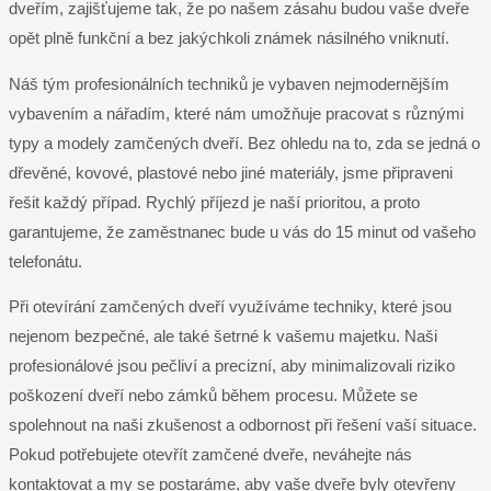
dveřím, zajišťujeme tak, že po našem zásahu budou vaše dveře
opět plně funkční a bez jakýchkoli známek násilného vniknutí.
Náš tým profesionálních techniků je vybaven nejmodernějším
vybavením a nářadím, které nám umožňuje pracovat s různými
typy a modely zamčených dveří. Bez ohledu na to, zda se jedná o
dřevěné, kovové, plastové nebo jiné materiály, jsme připraveni
řešit každý případ. Rychlý příjezd je naší prioritou, a proto
garantujeme, že zaměstnanec bude u vás do 15 minut od vašeho
telefonátu.
Při otevírání zamčených dveří využíváme techniky, které jsou
nejenom bezpečné, ale také šetrné k vašemu majetku. Naši
profesionálové jsou pečliví a precizní, aby minimalizovali riziko
poškození dveří nebo zámků během procesu. Můžete se
spolehnout na naši zkušenost a odbornost při řešení vaší situace.
Pokud potřebujete otevřít zamčené dveře, neváhejte nás
kontaktovat a my se postaráme, aby vaše dveře byly otevřeny