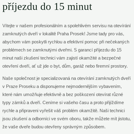
příjezdu do 15 minut
Vítejte v našem profesionálním a spolehlivém servisu na otevírání
zamknutých dveří v lokalitě Praha Prosek! Jsme tady pro vás,
abychom vám poskytli rychlou a efektivní pomoc při nečekaných
problémech se zamknutými dveřmi. S garancí příjezdu do 15
minut naši zkušení technici vám zajistí okamžité a bezpečné
otevření dveří, ať už jde o byt, dům, garáž nebo firemní prostory.
Naše společnost je specializovaná na otevírání zamknutých dveří
v Praze Proseku a disponujeme nejmodernějším vybavením,
které nám umožňuje efektivně a bez poškození otevírat různé
typy zámků a dveří. Ceníme si vašeho času a proto přijíždíme
rychle a připraveni vyřešit váš problém okamžitě. Naši technici
jsou zkušení a odborníci ve svém oboru, takže můžete mít jistotu,
že vaše dveře budou otevřeny správným způsobem.