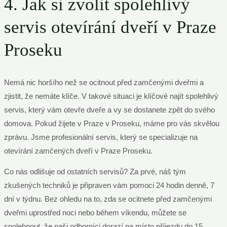
4. Jak si zvolit spolehlivý
servis otevírání dveří v Praze
Proseku
Nemá nic horšího než se ocitnout před zamčenými dveřmi a
zjistit, že nemáte klíče. V takové situaci je klíčové najít spolehlivý
servis, který vám otevře dveře a vy se dostanete zpět do svého
domova. Pokud žijete v Praze v Proseku, máme pro vás skvělou
zprávu. Jsme profesionální servis, který se specializuje na
otevírání zamčených dveří v Praze Proseku.
Co nás odlišuje od ostatních servisů? Za prvé, náš tým
zkušených techniků je připraven vám pomoci 24 hodin denně, 7
dní v týdnu. Bez ohledu na to, zda se ocitnete před zamčenými
dveřmi uprostřed noci nebo během víkendu, můžete se
spolehnout, že naši odborníci dorazí na místo příjezdu do 15