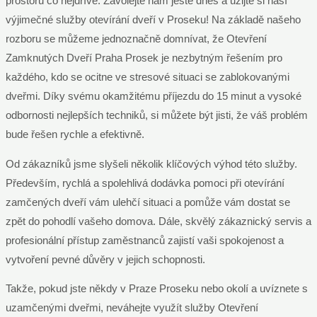
prostoru co nejdříve. Zavolejte nám ještě dnes a užijte si naší
výjimečné služby otevírání dveří v Proseku! Na základě našeho
rozboru se můžeme jednoznačně domnívat, že Otevření
Zamknutých Dveří Praha Prosek je nezbytným řešením pro
každého, kdo se ocitne ve stresové situaci se zablokovanými
dveřmi. Díky svému okamžitému příjezdu do 15 minut a vysoké
odbornosti nejlepších techniků, si můžete být jisti, že váš problém
bude řešen rychle a efektivně.
Od zákazníků jsme slyšeli několik klíčových výhod této služby.
Především, rychlá a spolehlivá dodávka pomoci při otevírání
zamčených dveří vám ulehčí situaci a pomůže vám dostat se
zpět do pohodlí vašeho domova. Dále, skvělý zákaznický servis a
profesionální přístup zaměstnanců zajistí vaši spokojenost a
vytvoření pevné důvěry v jejich schopnosti.
Takže, pokud jste někdy v Praze Proseku nebo okolí a uvíznete s
uzamčenými dveřmi, neváhejte využít služby Otevření