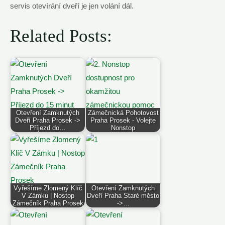
servis otevírání dveří je jen volání dál.
Related Posts:
Otevření Zamknutých
Zámečnická Pohotovost
Dveří Praha Prosek ->
Praha Prosek - Volejte
Příjezd do…
Nonstop
Vyřešíme Zlomený Klíč
Otevření Zamknutých
V Zámku | Nostop
Dveří Praha Staré město
Zámečník Praha Prosek
->…