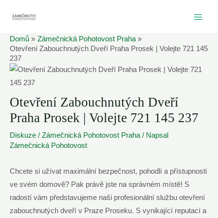
Přeskočit
na
MAI
obsah
Domů
Zámečnická Pohotovost Praha
ME
Otevření Zabouchnutých Dveří Praha Prosek | Volejte 721 145
237
Otevření Zabouchnutých Dveří
Praha Prosek | Volejte 721 145 237
Diskuze
/
Zámečnická Pohotovost Praha
/ Napsal
Zámečnická Pohotovost
Chcete si užívat maximální bezpečnost, pohodlí a přístupnosti
ve svém domově? Pak právě jste na správném místě! S
radostí vám představujeme naši profesionální službu otevření
zabouchnutých dveří v Praze Proseku. S vynikající reputací a