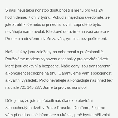
S naší neustálou nonstop dostupností jsme tu pro vás 24
hodin denně, 7 dní v týdnu. Pokud si najednou uvědomíte, že
jste ztratili klíče nebo si je nechali uvnitř zapnutého bytu,
neváhejte nám zavolat. Bleskově dorazíme na vaši adresu v
Proseku a otevřeme dveře za vás, rychle a bez poškození.
Naše služby jsou založeny na odbornosti a profesionalitě.
Používáme moderní vybavení a techniky pro otevírání dveří,
které jsou efektivní a bezpečné. Naše ceny jsou transparentní
a konkurenceschopné na trhu. Garantujeme vám spokojenost
a kvalitní výsledek. Proto neváhejte a kontaktujte nás hned teď
na čísle 721 145 237. Jsme tu pro vás nonstop!
Děkujeme, že jste si přečetli náš článek o otevírání
zabouchnutých dveří v Praze Proseku. Doufáme, že jsme
vám přinesli cenné informace a ukázali, proč byste měli volat