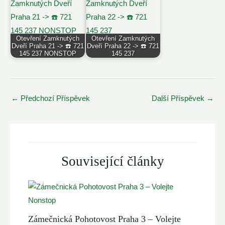
Otevření Zamknutých
Otevření Zamknutých
Dveří Praha 21 -> ☎️ 721
Dveří Praha 22 -> ☎️ 721
145 237 NONSTOP
145 237
Post
←
Předchozí Příspěvek
Další Příspěvek
→
navigation
Související články
Zámečnická Pohotovost Praha 3 – Volejte