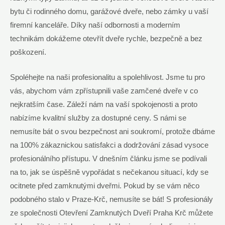
bytu či rodinného domu, garážové dveře, nebo zámky u vaší
firemní kanceláře. Díky naší odbornosti a moderním
technikám dokážeme otevřít dveře rychle, bezpečně a bez
poškození.
Spoléhejte na naši profesionalitu a spolehlivost. Jsme tu pro
vás, abychom vám zpřístupnili vaše zamčené dveře v co
nejkratším čase. Záleží nám na vaší spokojenosti a proto
nabízíme kvalitní služby za dostupné ceny. S námi se
nemusíte bát o svou bezpečnost ani soukromí, protože dbáme
na 100% zákaznickou satisfakci a dodržování zásad vysoce
profesionálního přístupu. V dnešním článku jsme se podívali
na to, jak se úspěšně vypořádat s nečekanou situací, kdy se
ocitnete před zamknutými dveřmi. Pokud by se vám něco
podobného stalo v Praze-Krč, nemusíte se bát! S profesionály
ze společnosti Otevření Zamknutých Dveří Praha Krč můžete