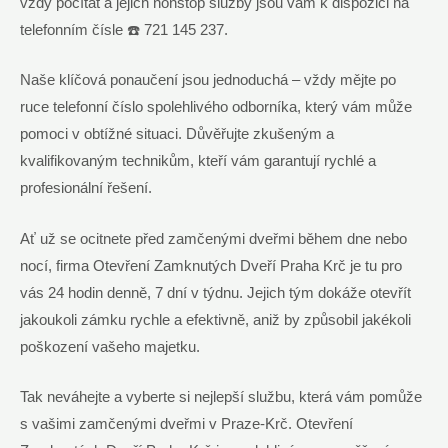
vždy počítat a jejich nonstop služby jsou vám k dispozici na
telefonním čísle ☎️ 721 145 237.
Naše klíčová ponaučení jsou jednoduchá – vždy mějte po
ruce telefonní číslo spolehlivého odborníka, který vám může
pomoci v obtížné situaci. Důvěřujte zkušeným a
kvalifikovaným technikům, kteří vám garantují rychlé a
profesionální řešení.
Ať už se ocitnete před zamčenými dveřmi během dne nebo
nocí, firma Otevření Zamknutých Dveří Praha Krč je tu pro
vás 24 hodin denně, 7 dní v týdnu. Jejich tým dokáže otevřít
jakoukoli zámku rychle a efektivně, aniž by způsobil jakékoli
poškození vašeho majetku.
Tak neváhejte a vyberte si nejlepší službu, která vám pomůže
s vašimi zamčenými dveřmi v Praze-Krč. Otevření