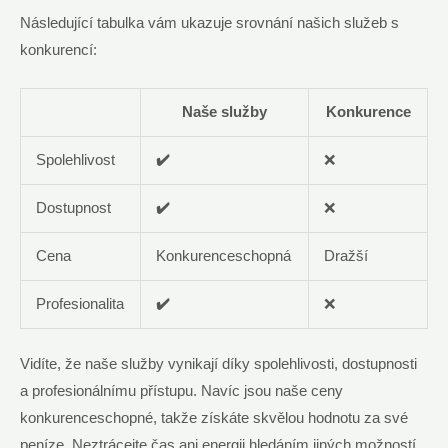
Následující tabulka vám ukazuje srovnání našich služeb s
konkurencí:
Naše služby
Konkurence
Spolehlivost
✔️
❌
Dostupnost
✔️
❌
Cena
Konkurenceschopná
Dražší
Profesionalita
✔️
❌
Vidíte, že naše služby vynikají díky spolehlivosti, dostupnosti
a profesionálnímu přístupu. Navíc jsou naše ceny
konkurenceschopné, takže získáte skvělou hodnotu za své
peníze. Neztrácejte čas ani energii hledáním jiných možností.