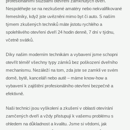
profesionálními službami otevření zamknutých dveří.
Nespoléhejte se na nezkušené amatéry nebo nekvalifikované
řemeslníky, když jste uvězněni mimo byt či auto. S naším
týmem zkušených techniků máte jistotu rychlého a
spolehlivého otevření dveří 24 hodin denně, 7 dní v týdnu,
včetně svátků.
Díky našim moderním technikám a vybavení jsme schopni
otevřít téměř všechny typy zámků bez poškození dveřního
mechanismu. Nezáleží na tom, zda jste se zamkli ve svém
domě, bytě, kanceláři nebo autě – máme know-how a
vybavení k zajištění profesionálního otevření bezpečně a
efektivně.
Naši technici jsou vyškolení a zkušení v oblasti otevírání
zamčených dveří a vždy přistupují k vašemu problému s
ohledem na důkladnost a kvalitu. Jsme si vědomi, jak