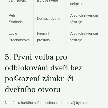
Jan Novák
Bytové dveře
lockpick
Petr
Vysokofrekvenční
Domácí dveře
Svoboda
nástroje
Lucie
Firemní
Vysokofrekvenční
Procházková
prostory
nástroje
5. První volba pro
odblokování dveří bez
poškození zámku či
dveřního otvoru
Nemá nic horšího než se ocitnout mimo svůj byt nebo