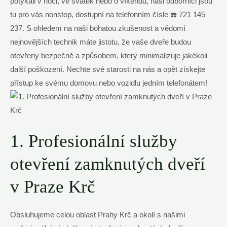
potýkali v noci, ve svátek nebo o víkendu, naši odborníci jsou
tu pro vás nonstop, dostupní na telefonním čísle ☎️ 721 145
237. S ohledem na naši bohatou zkušenost a vědomí
nejnovějších technik máte jistotu, že vaše dveře budou
otevřeny bezpečně a způsobem, který minimalizuje jakékoli
další poškození. Nechte své starosti na nás a opět získejte
přístup ke svému domovu nebo vozidlu jedním telefonátem!
1. Profesionální služby
otevření zamknutých dveří
v Praze Krč
Obsluhujeme celou oblast Prahy Krč a okolí s našimi