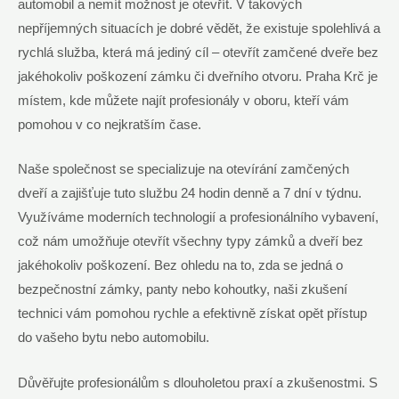
automobil a nemít možnost je otevřít. V takových
nepříjemných situacích je dobré vědět, že existuje spolehlivá a
rychlá služba, která má jediný cíl – otevřít zamčené dveře bez
jakéhokoliv poškození zámku či dveřního otvoru. Praha Krč je
místem, kde můžete najít profesionály v oboru, kteří vám
pomohou v co nejkratším čase.
Naše společnost se specializuje na otevírání zamčených
dveří a zajišťuje tuto službu 24 hodin denně a 7 dní v týdnu.
Využíváme moderních technologií a profesionálního vybavení,
což nám umožňuje otevřít všechny typy zámků a dveří bez
jakéhokoliv poškození. Bez ohledu na to, zda se jedná o
bezpečnostní zámky, panty nebo kohoutky, naši zkušení
technici vám pomohou rychle a efektivně získat opět přístup
do vašeho bytu nebo automobilu.
Důvěřujte profesionálům s dlouholetou praxí a zkušenostmi. S