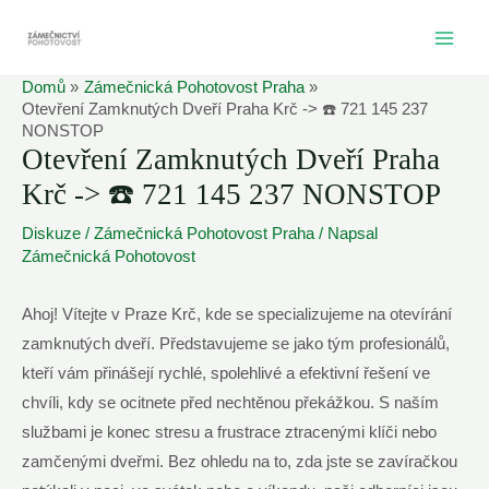
Přeskočit
na
MAI
obsah
Domů
Zámečnická Pohotovost Praha
ME
Otevření Zamknutých Dveří Praha Krč -> ☎️ 721 145 237
NONSTOP
Otevření Zamknutých Dveří Praha
Krč -> ☎️ 721 145 237 NONSTOP
Diskuze
/
Zámečnická Pohotovost Praha
/ Napsal
Zámečnická Pohotovost
Ahoj! Vítejte v Praze Krč, kde se specializujeme na otevírání
zamknutých dveří. Představujeme se jako tým profesionálů,
kteří vám přinášejí rychlé, spolehlivé a efektivní řešení ve
chvíli, kdy se ocitnete před nechtěnou překážkou. S naším
službami je konec stresu a frustrace ztracenými klíči nebo
zamčenými dveřmi. Bez ohledu na to, zda jste se zavíračkou