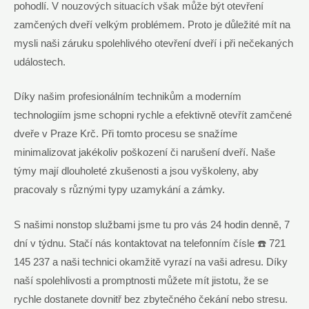
pohodlí. V nouzových situacích však může být otevření
zamčených dveří velkým problémem. Proto je důležité mít na
mysli naši záruku spolehlivého otevření dveří i při nečekaných
událostech.
Díky našim profesionálním technikům a moderním
technologiím jsme schopni rychle a efektivně otevřít zamčené
dveře v Praze Krč. Při tomto procesu se snažíme
minimalizovat jakékoliv poškození či narušení dveří. Naše
týmy mají dlouholeté zkušenosti a jsou vyškoleny, aby
pracovaly s různými typy uzamykání a zámky.
S našimi nonstop službami jsme tu pro vás 24 hodin denně, 7
dní v týdnu. Stačí nás kontaktovat na telefonním čísle ☎️ 721
145 237 a naši technici okamžitě vyrazí na vaši adresu. Díky
naší spolehlivosti a promptnosti můžete mít jistotu, že se
rychle dostanete dovnitř bez zbytečného čekání nebo stresu.