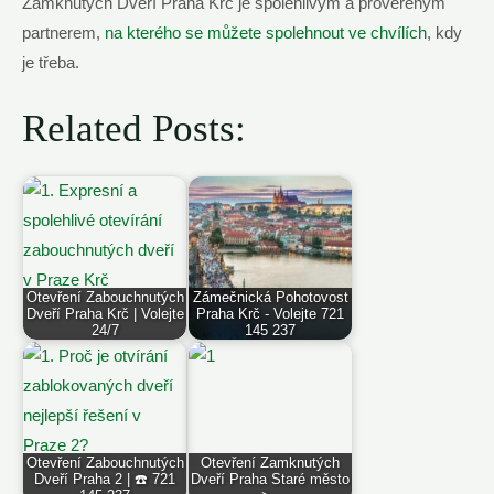
Zamknutých Dveří Praha Krč je spolehlivým a prověřeným
partnerem,
na kterého se můžete spolehnout ve chvílích
, kdy
je třeba.
Related Posts:
Otevření Zabouchnutých
Zámečnická Pohotovost
Dveří Praha Krč | Volejte
Praha Krč - Volejte 721
24/7
145 237
Otevření Zabouchnutých
Otevření Zamknutých
Dveří Praha 2 | ☎️ 721
Dveří Praha Staré město