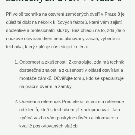
Při ​volbě technika na⁤ otevření zamčených ‍dveří ⁣v Praze 8 je
důležité ⁤dbát na několik ⁣klíčových faktorů,⁤ které vám zajistí
spolehlivé a ⁢profesionální služby. Bez ​ohledu na to,‌ zda jde o
nouzové otevírání⁢ dveří‌ nebo​ plánovaný ⁣zásah, ⁢vyberte si
technika, který ⁢splňuje‌ následující kritéria:
Odbornost ⁣a zkušenosti: Zkontrolujte, zda‍ má technik
dostatečné⁤ znalosti a zkušenosti v oblasti otevírání⁣ a
montáže zámků. Důvěřujte ‌tomu, kdo ⁤se​ specializuje
‍na práci s dveřmi a zámky.
Ocenění a reference: Přečtěte si recenze⁤ a reference
od klientů, kteří s technikem již spolupracovali. Tato
zpětná vazba vám⁢ poskytne důvěru a informace o
kvalitě poskytovaných služeb.