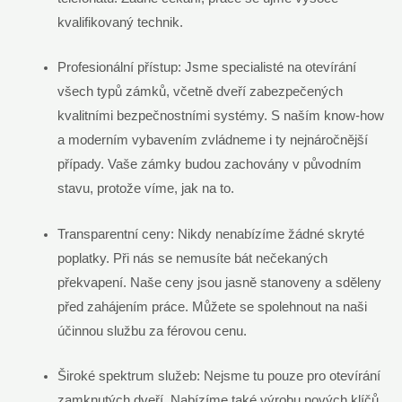
⁢kvalifikovaný technik.
Profesionální přístup: Jsme​ specialisté na otevírání‍
všech typů ​zámků, včetně dveří ⁣zabezpečených
kvalitními bezpečnostními‌ systémy. S naším know-how⁢
a‌ moderním vybavením zvládneme i ty nejnáročnější
případy. Vaše zámky‍ budou⁣ zachovány v původním
stavu, ​protože‌ víme, jak na to.
Transparentní ceny: Nikdy nenabízíme žádné skryté
poplatky. Při⁣ nás se⁢ nemusíte bát nečekaných⁣
překvapení. ‍Naše ceny jsou ‌jasně ⁢stanoveny⁣ a ⁤sděleny⁢
před zahájením⁢ práce. Můžete se spolehnout na naši ​
účinnou službu‌ za férovou cenu.
Široké spektrum ‌služeb: Nejsme tu pouze pro otevírání
zamknutých dveří.‍ Nabízíme​ také výrobu⁣ nových⁢ klíčů,