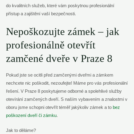
do kvalitních služeb, které vám poskytnou‌ profesionální⁤
přístup ​a ‍zajištění vaší bezpečnosti.
Nepoškozujte zámek – jak
profesionálně otevřít​
zamčené dveře ‌v Praze 8
Pokud ‌jste⁤ se ⁤ocitli před zamčenými dveřmi a zámkem
nechcete nic poškodit, nezoufejte! Máme pro vás‌ profesionální
řešení. V Praze ⁣8 poskytujeme ⁢odborné a spolehlivé služby
otevírání‍ zamčených dveří. S ⁢naším vybavením a znalostmi v
oboru jsme ‌schopni otevřít téměř jakýkoliv ‍zámek a to​
bez ​
poškození dveří či ⁢zámku
.
Jak to děláme?