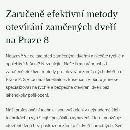
Zaručeně efektivní metody⁢
otevírání⁢ zamčených⁤ dveří
na ⁣Praze⁤ 8
Nouzově se ocitáte‌ před zamčenými dveřmi​ a hledáte rychlé a⁢
spolehlivé řešení? Nezoufejte! ​Naše firma vám nabízí ​
zaručeně⁤ efektivní metody pro otevírání zamčených ​dveří ‌na
Praze 8. S více než desetiletou zkušeností v ⁢oboru jsme⁤ se
specializovali na​ rychlé a bezpečné otevírání dveří bez
⁤jakéhokoliv poškození.
Naši profesionální technici jsou vyškoleni v nejmodernějších
technikách‌ a využívají speciálního vybavení, které umožňuje
otevření dveří bez poškození zámku či dveří samotných. Své