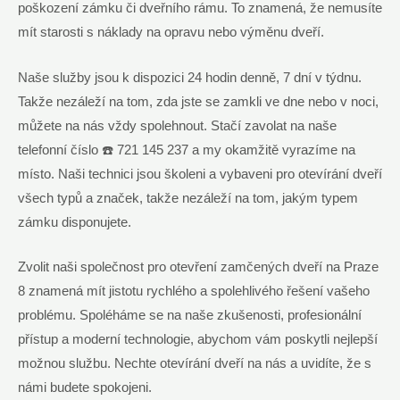
poškození zámku či dveřního ⁣rámu. To znamená, že nemusíte‌
mít starosti s‌ náklady na opravu‌ nebo výměnu‍ dveří.
Naše služby jsou k dispozici⁣ 24 hodin denně, 7 dní v týdnu.
Takže nezáleží​ na tom, ⁢zda⁤ jste se zamkli ve ​dne⁣ nebo v noci,​
můžete‍ na nás vždy​ spolehnout.‌ Stačí zavolat ⁤na naše
telefonní číslo ☎️ 721 145 237 a my okamžitě vyrazíme⁢ na⁣
místo. ⁣Naši ‍technici ​jsou školeni a vybaveni pro otevírání dveří
​všech typů⁣ a značek, takže ​nezáleží⁣ na​ tom,‍ jakým typem
zámku disponujete.
Zvolit naši společnost pro‍ otevření⁤ zamčených dveří​ na Praze‌
8 znamená mít jistotu rychlého a spolehlivého řešení vašeho
problému. Spoléháme se‌ na naše zkušenosti, profesionální‍
přístup⁣ a ​moderní technologie,⁤ abychom vám poskytli nejlepší‍
možnou službu.⁤ Nechte⁣ otevírání ‌dveří na nás a uvidíte,⁢ že s
námi budete spokojeni.