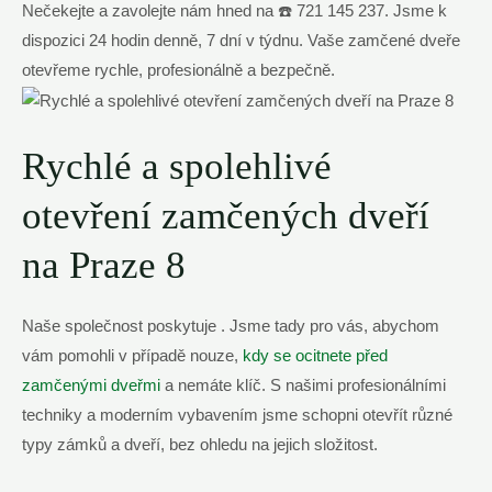
Nečekejte a zavolejte nám hned na ☎️ 721 ‌145​ 237. Jsme ⁢k⁢
dispozici​ 24 hodin denně, 7 dní v týdnu. Vaše zamčené dveře
otevřeme​ rychle, profesionálně a bezpečně.
Rychlé ⁢a‌ spolehlivé
otevření zamčených dveří
na Praze 8
Naše společnost​ poskytuje . Jsme tady pro ⁣vás, abychom
vám ⁤pomohli v ⁢případě nouze,
kdy ‍se⁢ ocitnete před
zamčenými dveřmi
a nemáte ⁣klíč. S našimi‍ profesionálními
techniky a moderním vybavením ‍jsme schopni otevřít různé
typy zámků‌ a dveří, bez ohledu na jejich ⁢složitost.