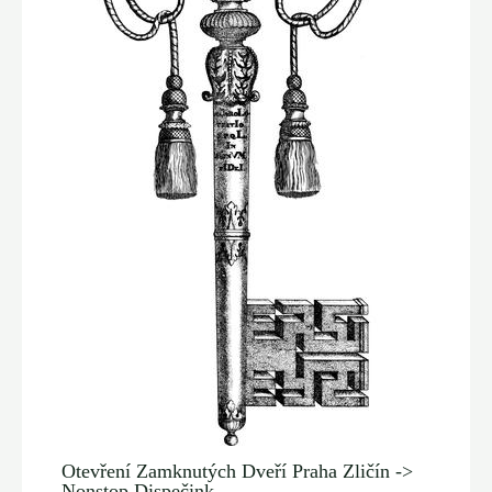
Otevření Zamknutých Dveří Praha Zličín ->
Nonstop Dispečink