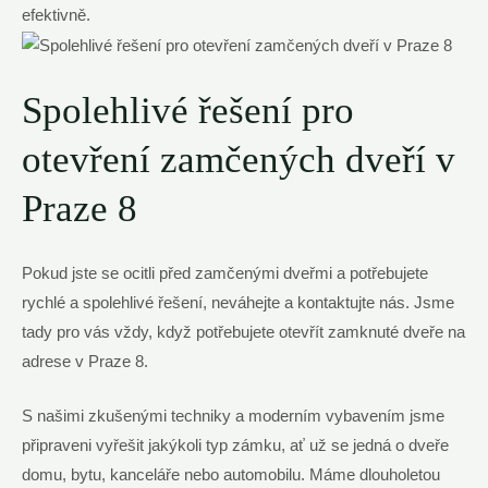
efektivně.
Spolehlivé řešení pro
otevření ⁣zamčených dveří v
Praze 8
Pokud jste se ocitli⁢ před ⁢zamčenými dveřmi a potřebujete
rychlé a spolehlivé ​řešení, neváhejte a kontaktujte nás. Jsme
⁤tady pro vás ‍vždy,⁣ když potřebujete otevřít zamknuté​ dveře⁣ na‍
adrese‌ v Praze 8.
S našimi zkušenými techniky⁢ a moderním vybavením ​jsme
připraveni⁣ vyřešit jakýkoli typ zámku, ať⁣ už se⁤ jedná⁤ o⁢ dveře
⁢domu, bytu, kanceláře nebo automobilu. Máme dlouholetou