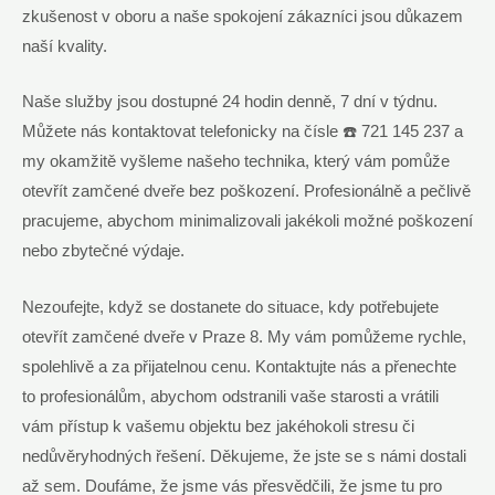
zkušenost v oboru‌ a naše ⁢spokojení zákazníci jsou důkazem
⁢naší kvality.
Naše služby ‌jsou dostupné 24 hodin denně, 7 dní v týdnu.
Můžete ‍nás kontaktovat telefonicky na čísle ☎️ ⁢721⁤ 145 237 ⁣a
⁤my okamžitě vyšleme našeho technika, který vám pomůže
otevřít zamčené dveře⁣ bez poškození. Profesionálně a​ pečlivě
pracujeme, abychom minimalizovali ⁢jakékoli možné poškození
nebo zbytečné výdaje.
Nezoufejte, když⁢ se⁣ dostanete do situace, kdy potřebujete
⁢otevřít zamčené dveře⁣ v ‌Praze 8. My​ vám pomůžeme rychle,
spolehlivě⁣ a za přijatelnou cenu. Kontaktujte nás a přenechte
to ⁣profesionálům, abychom⁢ odstranili⁢ vaše starosti a vrátili
vám⁢ přístup k ⁢vašemu objektu‍ bez ⁤jakéhokoli stresu‍ či
nedůvěryhodných ⁤řešení. Děkujeme, ​že jste⁢ se s námi dostali
až sem. Doufáme, že jsme‌ vás přesvědčili, že jsme tu pro