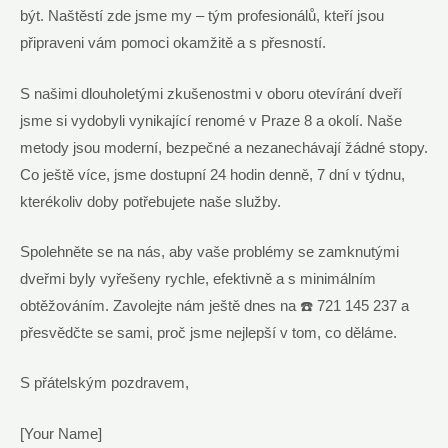
být. Naštěstí ‌zde ⁤jsme my – ‌tým⁢ profesionálů, kteří jsou⁤
připraveni vám⁣ pomoci ​okamžitě⁣ a ⁢s přesností.
S našimi dlouholetými zkušenostmi v ⁣oboru otevírání dveří
jsme⁣ si vydobyli vynikající renomé v ⁤Praze 8‍ a okolí. Naše
metody jsou moderní, bezpečné a ‌nezanechávají žádné ‌stopy.‌
Co ještě více,⁢ jsme dostupní 24 hodin​ denně, 7 dní v týdnu,
kterékoliv doby potřebujete ‍naše služby.
Spolehněte se na nás, aby vaše​ problémy se‍ zamknutými
dveřmi byly vyřešeny rychle, ​efektivně ​a​ s ‌minimálním
obtěžováním. ‍Zavolejte nám ještě dnes na ☎️ 721 145 237 ​a
‌přesvědčte se sami, proč‌ jsme nejlepší ‌v tom,⁢ co děláme.
S přátelským⁢ pozdravem,
[Your Name]