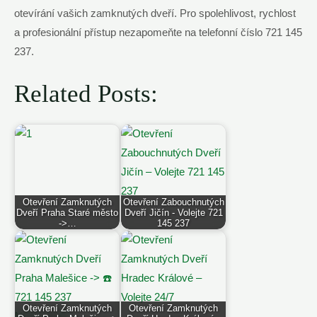
‌otevírání vašich zamknutých dveří. Pro⁤ spolehlivost, rychlost
a profesionální přístup nezapomeňte⁢ na ⁤telefonní číslo 721 145
237.‍
Related Posts:
Otevření Zamknutých
Otevření Zabouchnutých
Dveří Praha Staré město
Dveří Jičín - Volejte 721
->…
145 237
Otevření Zamknutých
Otevření Zamknutých