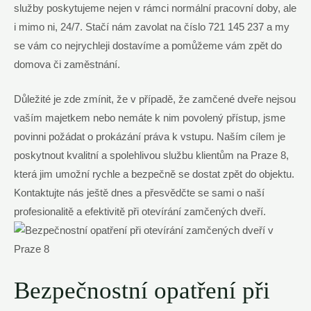
‌služby poskytujeme​ nejen v rámci normální pracovní doby, ale
i ⁣mimo⁢ ni, 24/7. Stačí ‍nám zavolat ‌na⁤ číslo 721 ⁤145 237 a⁢ my
se vám co nejrychleji dostavíme a pomůžeme vám‍ zpět do
domova či zaměstnání.
Důležité je zde zmínit, že⁤ v případě, ‍že zamčené dveře ​nejsou
vaším ‍majetkem ‍nebo nemáte k nim povolený přístup, ​jsme
povinni ‍požádat ​o prokázání práva ​k vstupu. Naším cílem je‌
poskytnout ⁢kvalitní⁣ a spolehlivou​ službu ⁣klientům ‌na Praze ⁣8,
která ⁤jim umožní rychle a ‍bezpečně se dostat zpět do ‍objektu.
Kontaktujte ‍nás​ ještě‌ dnes a přesvědčte se sami o naší
profesionalitě​ a efektivitě ⁣při otevírání zamčených dveří.
Bezpečnostní opatření při