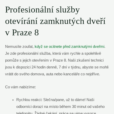
Profesionální ‍služby
otevírání zamknutých dveří
v Praze 8
Nemusíte zoufat,
když se ocitnete před zamknutými ⁢dveřmi
.
Je zde ‍profesionální ‍služba, která vám ⁤rychle a⁤ spolehlivě
pomůže s jejich otevřením v Praze ⁤8. Naši​ zkušení technici
jsou k dispozici‌ 24 hodin denně, 7 dní ​v týdnu, abyste se mohli
vrátit do svého domova,⁢ auta nebo kanceláře ⁣co nejdříve.
Co vám nabízíme:
Rychlou ⁣reakci: Slečna/pane, už to dáme! Naši
‌odborníci⁤ dorazí na místo⁢ během ​30 minut od vašeho
telefonátu. ⁤Žádné ⁣čekání, práce se ujme ⁢vysoce