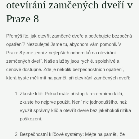
otevírání⁢ zamčených ⁣dveří ⁣v
Praze 8
Přemýšlíte, jak⁢ otevřít zamčené ‌dveře a potřebujete ​bezpečná
opatření? Nezoufejte! Jsme tu, ⁣abychom vám pomohli.⁢ V
Praze 8 jsme jedni⁤ z nejlepších odborníků ​na otevírání
zamčených dveří. Naše služby jsou rychlé, spolehlivé a
⁤cenově dostupné. Zde je několik bezpečnostních ​opatření,‍
která byste měli mít ​na ⁣paměti při otevírání ‌zamčených dveří:
Zkuste klíč: Pokud máte přístup⁣ k rezervnímu klíči,
zkuste⁢ ho nejprve použít.‌ Není nic jednoduššího, než
⁣využít⁤ správný‍ klíč‌ a otevřít dveře bez jakéhokoli rizika
poškození.
Bezpečnostní ⁣klíčové systémy:‌ Mějte ‌na ‍paměti, že