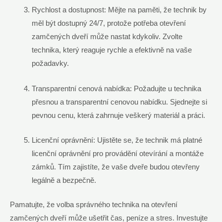
Rychlost‌ a ⁤dostupnost: Mějte na paměti, že technik ⁤by
měl být dostupný⁤ 24/7, protože potřeba otevření
zamčených dveří ⁣může⁣ nastat kdykoliv. ‍Zvolte
⁣technika, ‍který reaguje rychle ⁣a efektivně na‌ vaše
⁢požadavky.
Transparentní cenová ⁣nabídka: Požadujte u‍ technika ​
přesnou‍ a transparentní cenovou nabídku.⁢ Sjednejte si⁢
pevnou ‍cenu, která‍ zahrnuje⁣ veškerý​ materiál a práci.
Licenční oprávnění: Ujistěte se, že technik má​ platné
‌licenční oprávnění⁢ pro provádění otevírání‍ a ‍montáže
‍zámků.⁤ Tím zajistíte,‌ že vaše dveře budou ‌otevřeny
⁤legálně a⁤ bezpečně.
Pamatujte, že⁢ volba správného ​technika na otevření
⁤zamčených dveří‌ může ⁢ušetřit čas, peníze a stres. Investujte