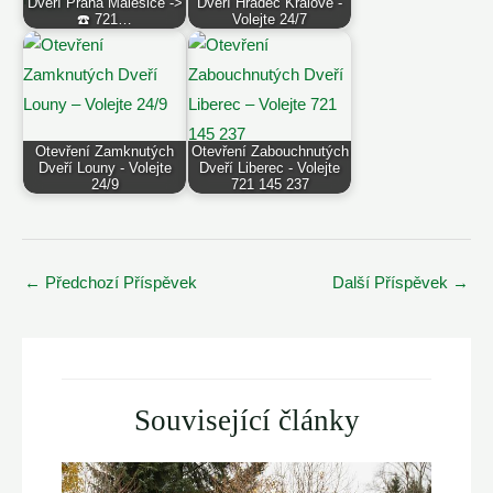
Dveří Praha Malešice ->
Dveří Hradec Králové -
☎️ 721…
Volejte 24/7
Otevření Zamknutých
Otevření Zabouchnutých
Dveří Louny - Volejte
Dveří Liberec - Volejte
24/9
721 145 237
Post
←
Předchozí Příspěvek
Další Příspěvek
→
navigation
Související články