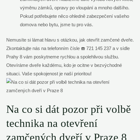
výměnu ⁢zámků, opravy⁢ po⁣ vloupání a⁣ mnoho dalšího.
Pokud potřebujete něco ohledně zabezpečení vašeho
domova ​nebo bytu, jsme ⁣tu pro vás.
Nemusíte‍ si​ lámat hlavu s otázkou, jak ⁤otevřít zamčené dveře.
Zkontaktujte nás​ na telefonním čísle ☎️ 721 145 237 a v sídle
‌Prahy ‌8 ⁣vám poskytneme‍ rychlou a spolehlivou službu.
Otevíráme dveře každému, kdo je ocitne v ⁤bezvýchodné
situaci. Vaše spokojenost je naší prioritou!
Na co si dát pozor při volbě
⁤technika⁣ na otevření
zamčených dveří v Praze 8