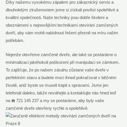
Díky našemu ⁤vysokému zápalem pro zákaznický ⁢servis a
⁣dlouholetým zkušenostem‌ jsme si ⁣získali pověst spolehlivé a
kvalitní‍ společnosti. Naše techniky jsou dobře školení a
obeznámení⁤ s ‌nejnovějšími ​technikami otevírání ‍zamčených
dveří,​ aby‍ vám ⁤mohli⁢ nabídnout řešení přesně na míru vašim
potřebám.⁣
Nejenže⁣ otevřeme zamčené‍ dveře, ale také‍ se ⁣postaráme o
minimalizaci​ jakéhokoli​ poškození při manipulaci ⁢se zámkem.
To zajišťuje, ​že po našem zásahu ‍zůstane⁣ vaše⁣ dveře v‍
perfektním ​stavu a budete moci ihned⁢ pokračovat v běžném ​
životě, aniž byste​ se museli⁢ trápit s​ opravami. Jsme jen
telefonát daleko, ⁣takže neváhejte a kontaktujte⁣ nás hned teď⁢
na ☎️ ‌721 145 237 a my se​ postaráme, ​aby⁢ byly‍ vaše
zamčené⁢ dveře otevřeny rychle a spolehlivě.