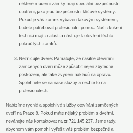
některé moderní zámky⁢ mají speciální bezpečnostní
opatření, jako⁤ jsou bezpečnostní klíčové systémy.
Pokud je váš zámek​ vybaven takovým ⁣systémem,
budete potřebovat profesionální pomoc. Naši zkušení
technici mají znalosti⁣ a nástroje‍ k otevření⁢ těchto
pokročilých zámků.
Nezničujte dveře: Pamatujte, že násilné otevírání
zamčených ‍dveří ‌může způsobit ⁢nejen zbytečné
⁢poškození, ale také zvýšení nákladů na opravu.
Spolehněte⁤ se⁤ na naše ⁣služby a​ nechte to na⁤
profesionálech.
Nabízíme rychlé a spolehlivé služby otevírání zamčených
dveří na ‍Praze 8. Pokud máte nějaký​ problém s dveřmi,
⁣neváhejte nás kontaktovat na ☎️ 721 145 237. Jsme tady,
abychom vám pomohli vyřešit váš problém ⁢bezpečně a