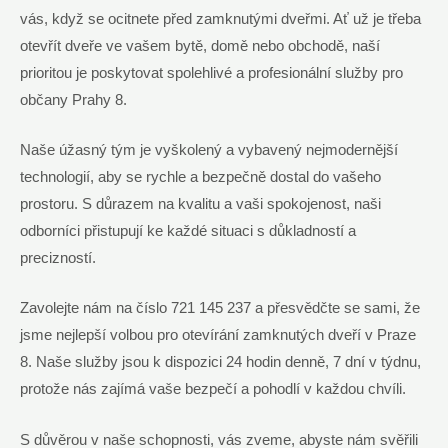
vás,⁢ když se ocitnete před zamknutými dveřmi. Ať ​už je‍ třeba
otevřít dveře ve vašem ⁤bytě, domě nebo ⁣obchodě, naší​
prioritou⁤ je ‍poskytovat ​spolehlivé a profesionální služby pro
občany Prahy 8.
Naše úžasný tým je vyškolený⁣ a vybavený nejmodernější
‍technologií, aby se rychle a ⁣bezpečně dostal do vašeho
prostoru. S důrazem ‍na kvalitu a vaši spokojenost, ⁣naši
odborníci přistupují ke každé situaci s⁤ důkladností ⁢a
precizností.
Zavolejte nám na číslo 721 ‌145 237​ a přesvědčte se sami, že
jsme nejlepší volbou pro otevírání zamknutých dveří v Praze
8. Naše služby jsou⁤ k dispozici⁢ 24 hodin⁣ denně, 7 dní ‍v týdnu,
protože nás zajímá vaše⁤ bezpečí⁤ a‍ pohodlí v každou chvíli.
S důvěrou v⁤ naše schopnosti,‌ vás zveme,‌ abyste nám svěřili