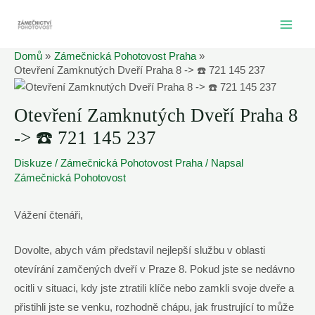
Přeskočit
na
MAI
obsah
Domů
Zámečnická Pohotovost Praha
ME
Otevření Zamknutých Dveří Praha 8 -> ☎️ 721 145 237
Otevření Zamknutých Dveří Praha 8
-> ☎️ 721 145 237
Diskuze
/
Zámečnická Pohotovost Praha
/ Napsal
Zámečnická Pohotovost
Vážení čtenáři,
Dovolte, abych vám představil nejlepší službu v oblasti​
otevírání zamčených dveří v ⁢Praze 8. ⁣Pokud jste se nedávno
ocitli v​ situaci, ⁤kdy ‍jste ztratili klíče ⁢nebo zamkli svoje dveře a
přistihli jste se venku, rozhodně chápu,⁣ jak ⁢frustrující‍ to může