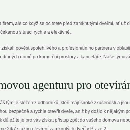
firem, ale co když se ocitnete ⁣před zamknutými dveřmi, ať už
ekanou situaci rychle a efektivně.
e získali pověst⁢ spolehlivého a profesionálního partnera⁤ v oblas
 rodinných domů po komerční prostory a ‍kanceláře. Naše ​týmová
týmovou agenturu ⁢pro otevír
š tým je ‍složen z odborníků, kteří mají široké zkušenosti‌ a⁣ jsou 
ou bezpečně a rychle ‌otevřít dveře, aniž by došlo k nějakým 
důležité je ​pro‍ vás‍ získat přístup zpět do vašeho domova nebo 
me 24/7 ​službu otevření ⁣zamknutých dveří v Praze 2.