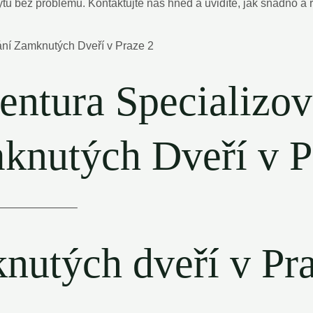
bytu bez problémů. ⁢Kontaktujte nás‍ hned a uvidíte, jak snadno 
ntura Specializov
knutých Dveří v P
———————–
utých⁢ dveří v Pra