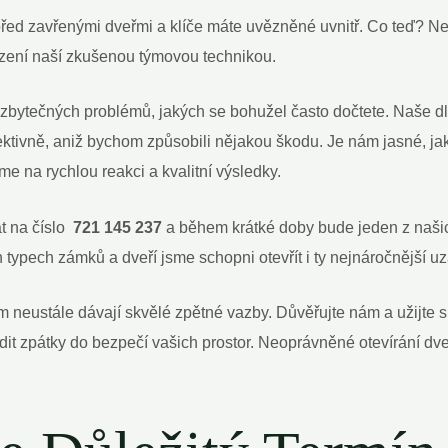
 před zavřenými dveřmi a klíče máte ​uvězněné uvnitř. Co teď? ​N
kození naší zkušenou týmovou technikou.
 zbytečných problémů, jakých se bohužel často dočtete. Naše 
ktivně,​ aniž bychom způsobili nějakou‌ škodu. Je ⁤nám ⁤jasné, jak
e na rychlou reakci a kvalitní výsledky.
 na číslo ⁤
721 145 237
a během krátké doby bude jeden z ‍naši
 typech‌ zámků a dveří jsme schopni otevřít i ty nejnáročnější 
 neustále dávají‌ skvělé​ zpětné vazby. Důvěřujte ‌nám a ​užijte 
dit zpátky do bezpečí vašich prostor. Neoprávněné otevírání dveř