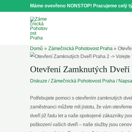
Přeskočit
Máme ovevřeno NONSTOP! Pracujeme celý tý
na
obsah
Domů
Zámečnická Pohotovost Praha
Otevře
Otevření Zamknutých Dveří 
Diskuze
/
Zámečnická Pohotovost Praha
/ Naps
Potřebujete pomoci s otevřením zamknutých dveří
zaměstnanci‌ můžete mít jistotu,​ že vám otevřeme
dveří již řadu let a naše spokojené zákazníky jsou
poškození vašich dveří –⁤ naše služby jsou cenov