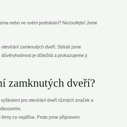
 doma⁢ nebo ve svém podnikání? Nezoufejte! Jsme
ti otevírání zamknutých dveří. Sbírali jsme
 ⁤důvěryhodnost je důležitá a prokazujeme ji
ání zamknutých dveří?
‍vyškoleni⁣ pro otevírání dveří ⁢různých značek​ a
poškozením.
firmy co nejdříve. Proto jsme připraveni⁢