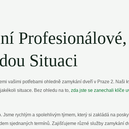
ní Profesionálové,
dou Situaci
mi vašimi potřebami ohledně zamykání ‍dveří v Praze 2. Naši kv
jakékoli situace. Bez ohledu na to,
zda jste se zanechali ‌klíče u
Jsme rychlým a​ spolehlivým ⁢týmem, který si zakládá⁤ na poskyto
edem sjednaných termínů. Zajišťujeme různé‌ služby zamykání d