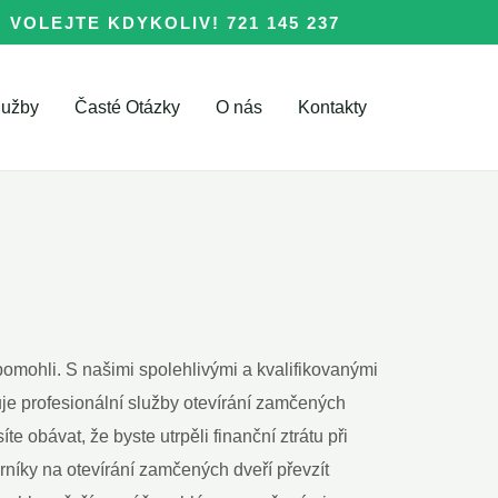
VOLEJTE KDYKOLIV! 721 145 237
lužby
Časté Otázky
O nás
Kontakty
mohli. S ‍našimi spolehlivými a‍ kvalifikovanými
je profesionální​ služby otevírání ⁤zamčených
 obávat, že byste​ utrpěli finanční ztrátu při
rníky na otevírání zamčených dveří převzít