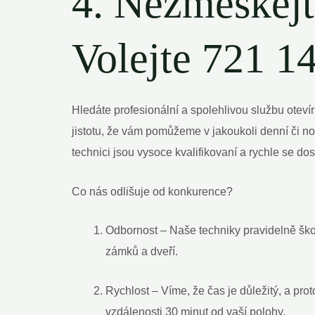
4. Nezmeškejt
Volejte 721⁣ 1
Hledáte profesionální⁣ a spolehlivou službu oteví
jistotu, že vám pomůžeme v jakoukoli denní ⁢či no
technici jsou vysoce kvalifikovaní a rychle se do
Co nás odlišuje⁢ od konkurence?
Odbornost – Naše⁣ techniky pravidelně šk
zámků a dveří.
Rychlost – Víme, že čas je důležitý, a prot
vzdálenosti 30 minut od vaší polohy.