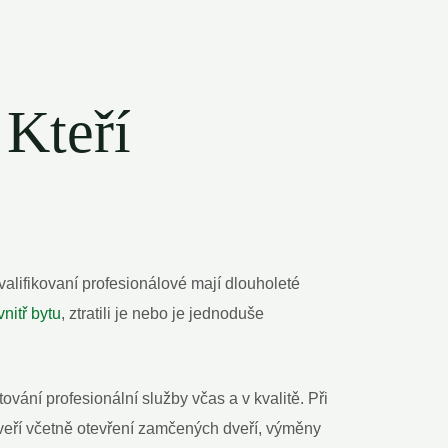
 Kteří
alifikovaní profesionálové mají dlouholeté
vnitř bytu
, ztratili je⁤ nebo je ‌jednoduše
vání‌ profesionální služby včas a v kvalitě. Při
veří včetně otevření zamčených dveří, výměny