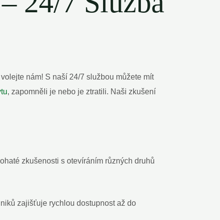
‌– 24/7 Služba
 volejte nám! S naší 24/7 službou můžete‍ mít
ytu
, zapomněli je nebo je ztratili. Naši ‍zkušení ​
ohaté zkušenosti s otevíráním různých druhů
chniků zajišťuje rychlou dostupnost až do