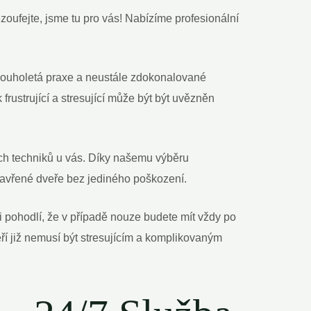
ezoufejte, jsme tu pro vás! Nabízíme profesionální
dlouholetá praxe a neustále zdokonalované
 frustrující a stresující může být být uvězněn
ch techniků u vás. Díky našemu⁣ výběru
uzavřené dveře bez jediného poškození.
si pohodlí, že v případě nouze‍ budete mít vždy po
í již nemusí být⁣ stresujícím a komplikovaným‍