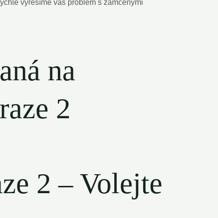
a rychle vyřešíme ‍váš problém s zamčenými
aná na
raze 2
ze 2 – Volejte