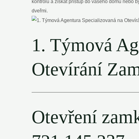
kontrolu⁣ a získat ⁤přístup do vašeho domu nebo 
dveřmi.
1. Týmová Age
Otevírání Zam
—————————————————————
Otevření zamkn