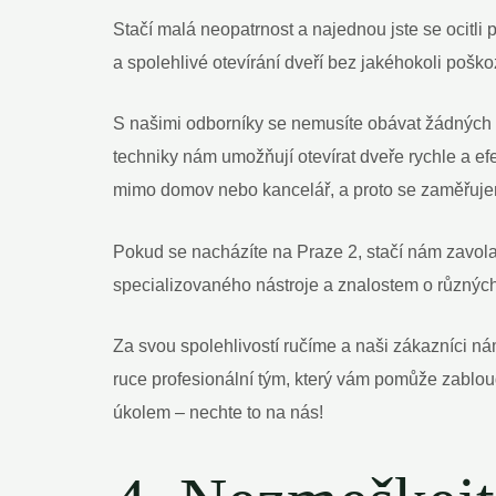
Stačí malá neopatrnost a najednou jste se ‍ocitli
a spolehlivé otevírání dveří bez jakéhokoli⁤ poš
S našimi odborníky se nemusíte ‍obávat žádných
techniky nám⁢ umožňují otevírat dveře ⁤rychle a efe
mimo domov nebo⁣ kancelář, ⁣a proto se zaměřujem
Pokud se nacházíte ‌na Praze 2, stačí nám ⁤zavolat
specializovaného nástroje a znalostem o ​různých
Za svou⁤ spolehlivostí ručíme a naši zákazníci nám
ruce profesionální tým, který‌ vám⁤ pomůže zablou
úkolem – ⁢nechte to na nás!