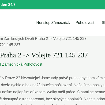
den 24/7
Nonstop Zámečnictví – Pohotovost
S
ní Zamknutých Dveří Praha 2 -> Volejte 721 145 237
Praha 2 -> Volejte 721 145 237
al
Zámečnická Pohotovost
 v Praze 2? Nezoufejte!⁢ Jsme tady právě proto, abychom vám po
⁤ dveře rychle a bez nežádoucích poškození. Naše​ firma poskytu
 ‌naším nejlepším důkazem kvality​ naší práce. S námi se nemusíte
ě dostupné a transparentní, bez skrytých⁤ poplatků. Nechte odbo