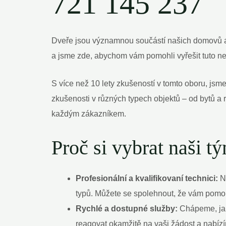
721 145 237
Dveře jsou významnou součástí našich domovů a ⁣
a jsme zde, abychom vám pomohli vyřešit tuto neč
S ​více než 10 lety zkušeností ‌v tomto oboru,​ jsm
zkušenosti v⁣ různých typech objektů – od bytů a
každým zákazníkem.
Proč si vybrat ​naši 
Profesionální a kvalifikovaní⁤ technici:
Ná
typů. Můžete se spolehnout, že vám pomoh
Rychlé a dostupné služby:
Chápeme, jak 
reagovat okamžitě na vaši ‍žádost a nabízí