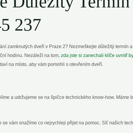
e Důležitý Termín 
45 237
rání zamknutých dveří v Praze⁤ 2? ⁣Nezmeškejte důležitý termín a
ční hodinu. Nezáleží ‌na tom,⁢
zda jste si zanechali klíče uvnitř ⁣b
staví⁣ na místo, aby vám pomohli s otevřením dveří.
olíme⁣ a udržujeme se na špičce technického know-how. Máme b
o se vám snažíme co nejrychleji přijet ‍na pomoc. ⁤Síť našich te