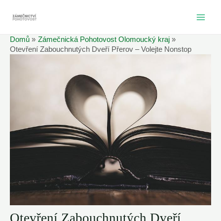
Přeskočit
na
MAI
obsah
Domů
Zámečnická Pohotovost Olomoucký kraj
ME
Otevření Zabouchnutých Dveří Přerov – Volejte Nonstop
Otevření Zabouchnutých Dveří