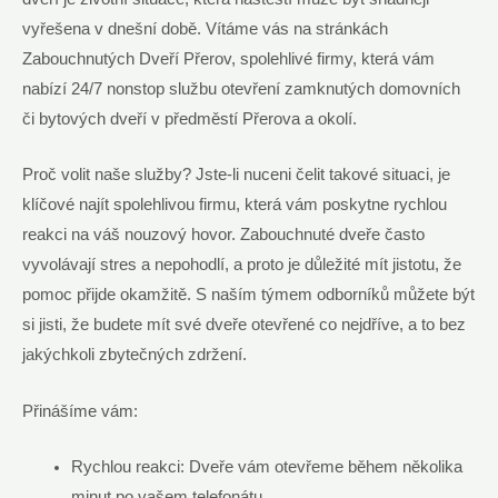
vyřešena v dnešní době. Vítáme vás na stránkách
Zabouchnutých Dveří Přerov, spolehlivé firmy, která vám
nabízí 24/7 nonstop službu otevření zamknutých domovních
či bytových dveří v předměstí Přerova a okolí.
Proč volit naše služby? Jste-li nuceni čelit takové situaci, je
klíčové najít spolehlivou firmu, která vám poskytne rychlou
reakci na váš nouzový hovor. Zabouchnuté dveře často
vyvolávají stres a nepohodlí, a proto je důležité mít jistotu, že
pomoc přijde okamžitě. S naším týmem odborníků můžete být
si jisti, že budete mít své dveře otevřené co nejdříve, a to bez
jakýchkoli zbytečných zdržení.
Přinášíme vám:
Rychlou reakci: Dveře vám otevřeme během několika
minut po vašem telefonátu.