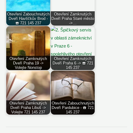
Otevření Zabouchnutých
Otevření Zamknutých
Dveří Havlíčkův Brod -
Dveří Praha Staré město
☎️ 721 145 237
->…
Otevření Zamknutých
Otevření Zamknutých
Dveří Praha 19 ->
Dveří Praha 6 -> ☎️ 721
Volejte Nonstop
145 237
Otevření Zamknutých
Otevření Zabouchnutých
Dveří Praha Libuš ->
Dveří Pardubice - ☎️ 721
Volejte 721 145 237
145 237