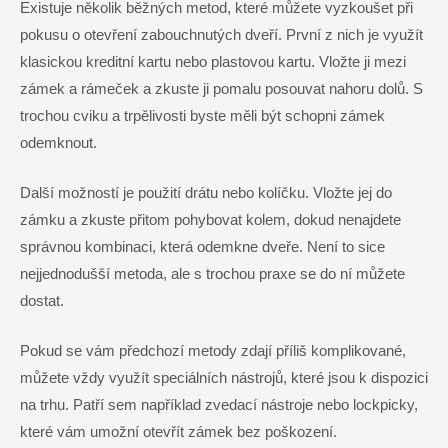
Existuje několik běžných metod, které můžete vyzkoušet při
pokusu o otevření zabouchnutých dveří. První z nich je využít
klasickou kreditní kartu nebo plastovou kartu. Vložte ji mezi
zámek a rámeček a zkuste ji pomalu posouvat nahoru dolů. S
trochou cviku a trpělivosti byste měli být schopni zámek
odemknout.
Další možností je použití drátu nebo kolíčku. Vložte jej do
zámku a zkuste přitom pohybovat kolem, dokud nenajdete
správnou kombinaci, která odemkne dveře. Není to sice
nejjednodušší metoda, ale s trochou praxe se do ní můžete
dostat.
Pokud se vám předchozí metody zdají příliš komplikované,
můžete vždy využít speciálních nástrojů, které jsou k dispozici
na trhu. Patří sem například zvedací nástroje nebo lockpicky,
které vám umožní otevřít zámek bez poškození.