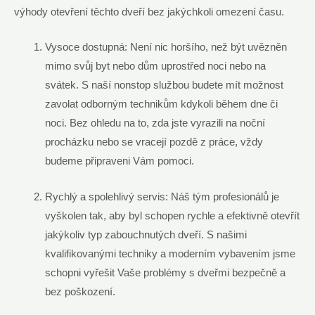
výhody otevření těchto dveří bez jakýchkoli omezení času.
Vysoce dostupná: Není nic horšího, než být uvězněn
mimo svůj byt nebo dům uprostřed noci nebo na
svátek. S naší nonstop službou budete mít možnost
zavolat odborným technikům kdykoli během dne či
noci. Bez ohledu na to, zda jste vyrazili na noční
procházku nebo se vracejí pozdě z práce, vždy
budeme připraveni Vám pomoci.
Rychlý a spolehlivý servis: Náš tým profesionálů je
vyškolen tak, aby byl schopen rychle a efektivně otevřít
jakýkoliv typ zabouchnutých dveří. S našimi
kvalifikovanými techniky a moderním vybavením jsme
schopni vyřešit Vaše problémy s dveřmi bezpečně a
bez poškození.