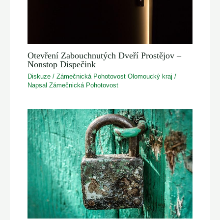
Otevření Zabouchnutých Dveří Prostějov –
Nonstop Dispečink
Diskuze
/
Zámečnická Pohotovost Olomoucký kraj
/
Napsal
Zámečnická Pohotovost