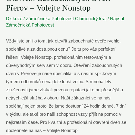
Přerov – Volejte Nonstop
Diskuze
/
Zámečnická Pohotovost Olomoucký kraj
/ Napsal
Zámečnická Pohotovost
Vždy jste snili o tom, jak otevřít zabouchnuté dveře rychle,
spolehlivě a za dostupnou cenu? Je tu pro vás perfektní
řešení! Volejte Nonstop, profesionálním testovaným a
důvěryhodným servisem v oboru. Otevření zabouchnutých
dveří v Přerově je naše specialita, a s naším špičkovým
týmem odborníků nenajdete lepší volbu. S mnoha lety
zkušeností jsme získali pevnou reputaci jako nejpřesnější a
nejrychlejší služba v oboru. Naši zákazníci se na nás
spoléhají nejen proto, že jsme dostupní 24 hodin denně, 7 dní
v týdnu, ale také pro naši schopnost vždy přijít na pomoc v
nejkratším čase. Pro kvalitní a profesionální otevření dveří se
spolehněte na nás – Volejte Nonstop!