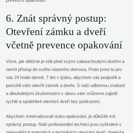
6. Znát správný postup:
Otevření zámku a dveří
včetně prevence opakování
Víme, jak obtížné je stát před svými zabouchnutými dveřmi a
nemít přístup do svého vlastního domova. Proto jsme tu pro
vás 24 hodin denně, 7 dní v týdnu, abychom vás podpořili a
pomohli vám otevřít zámek a dveře. S naší odbornou znalostí
a dlouholetými zkušenostmi v oboru vám můžeme zajistit
rychlé a spolehlivé otevření dveří bez poškození.
Abychom minimalizovali riziko opakování, je důležité mít
správný postup. Naši profesionální technici jsou vyškoleni v
nejnovějších metodách a technikách otevírání dveří. Nejenže