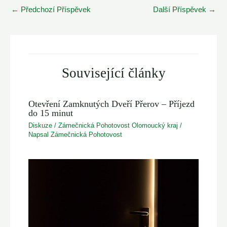
Post
←
Předchozí Příspěvek
Další Příspěvek
→
navigation
Související články
Otevření Zamknutých Dveří Přerov – Příjezd
do 15 minut
Diskuze
/
Zámečnická Pohotovost Olomoucký kraj
/
Napsal
Zámečnická Pohotovost