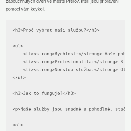
zabouchnutých dveří ve městě Přerov, kteří jsou připraveni
pomoci vám kdykoli.
<h3>Proč vybrat naši službu?</h3>

<ul>

    <li><strong>Rychlost:</strong> Vaše pohod
    <li><strong>Profesionalita:</strong> S na
    <li><strong>Nonstop služba:</strong> Otev
</ul>

<h3>Jak to funguje?</h3>

<p>Naše služby jsou snadné a pohodlné, stačí 
<ol>
