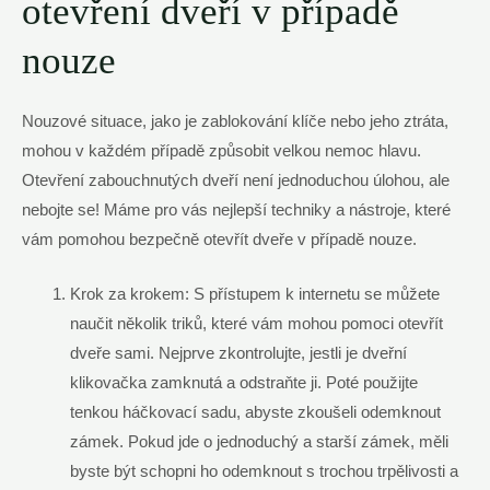
otevření dveří v případě
nouze
Nouzové situace, jako je zablokování klíče nebo jeho ztráta,
mohou v každém případě způsobit velkou nemoc hlavu.
Otevření zabouchnutých dveří není jednoduchou úlohou, ale
nebojte se! Máme pro vás nejlepší techniky a nástroje, které
vám pomohou bezpečně otevřít dveře v případě nouze.
Krok za krokem: S přístupem k internetu se můžete
naučit několik triků, které vám mohou pomoci otevřít
dveře sami. Nejprve zkontrolujte, jestli je dveřní
klikovačka zamknutá a odstraňte ji. Poté použijte
tenkou háčkovací sadu, abyste zkoušeli odemknout
zámek. Pokud jde o jednoduchý a starší zámek, měli
byste být schopni ho odemknout s trochou trpělivosti a