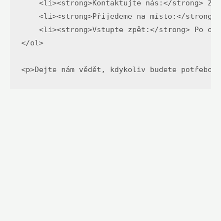
    <li><strong>Kontaktujte nás:</strong> Zav
    <li><strong>Přijedeme na místo:</strong> 
    <li><strong>Vstupte zpět:</strong> Po ote
</ol>

<p>Dejte nám vědět, kdykoliv budete potřebov