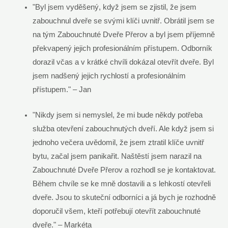
"Byl jsem vyděšený, když jsem se zjistil, že jsem
zabouchnul dveře se svými klíči uvnitř. Obrátil jsem se
na tým Zabouchnuté Dveře Přerov a byl jsem příjemně
překvapený jejich profesionálním přístupem. Odborník
dorazil včas a v krátké chvíli dokázal otevřít dveře. Byl
jsem nadšený jejich rychlostí a profesionálním
přístupem." – Jan
"Nikdy jsem si nemyslel, že mi bude někdy potřeba
služba otevření zabouchnutých dveří. Ale když jsem si
jednoho večera uvědomil, že jsem ztratil klíče uvnitř
bytu, začal jsem panikařit. Naštěstí jsem narazil na
Zabouchnuté Dveře Přerov a rozhodl se je kontaktovat.
Během chvíle se ke mně dostavili a s lehkostí otevřeli
dveře. Jsou to skuteční odborníci a já bych je rozhodně
doporučil všem, kteří potřebují otevřít zabouchnuté
dveře." – Markéta