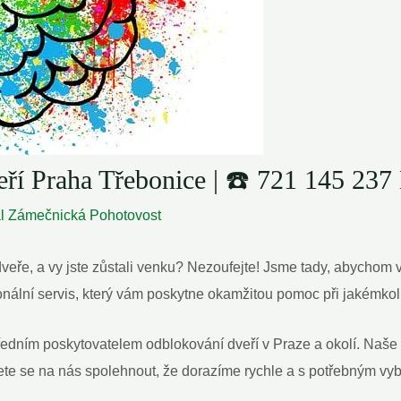
eří Praha Třebonice | ☎️ 721 145 
al
Zámečnická Pohotovost
 dveře, a vy jste zůstali venku? Nezoufejte! Jsme tady, abycho
nální servis, který vám poskytne okamžitou pomoc při jakémko
předním poskytovatelem odblokování dveří v Praze a okolí. Naše
ůžete se na nás spolehnout, že dorazíme rychle a s potřebným v