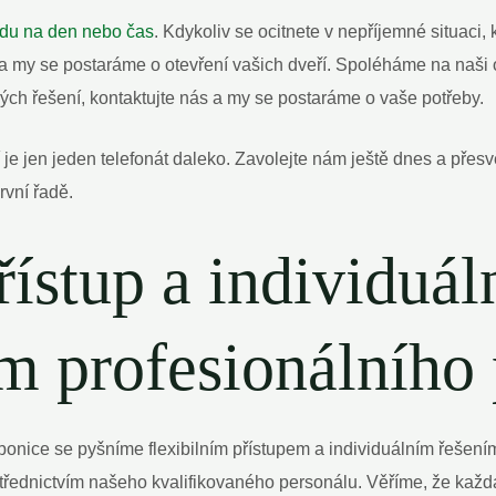
du na den nebo čas
. Kdykoliv se ocitnete v nepříjemné situaci, k
 a my se postaráme o otevření vašich dveří. Spoléháme na naši 
ných řešení, kontaktujte nás a my se postaráme o vaše potřeby.
je jen jeden telefonát daleko. Zavolejte nám ještě dnes a přesv
rvní řadě.
řístup a individuál
ím profesionálního
nice se pyšníme flexibilním přístupem a individuálním řešením
střednictvím našeho kvalifikovaného personálu. Věříme, že každ