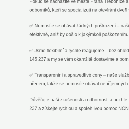
Pokud se nacházíte ve městě Praha Třebonice a 
odborníků, kteří se specializují na otevírání dv
✅ Nemusíte se obávat žádných poškození – naši 
efektivně, aniž by došlo k jakýmkoli poškozením.
✅ Jsme flexibilní a rychle reagujeme – bez ohled
145 237 a my se vám okamžitě dostavíme a pom
✅ Transparentní a spravedlivé ceny – naše služ
předem, takže se nemusíte obávat nepříjemných
Důvěřujte naší zkušenosti a odbornosti a necht
237 a získejte rychlou a spolehlivou pomoc N