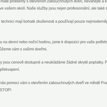
máte problémy s otevřením zabouchnutých dveří, neváhejte a ko
eří ve vašem okolí. Naše služby jsou nejen profesionální, ale t
technici mají bohaté zkušenosti a používají pouze nejmoderněj
u na denní nebo noční hodinu, jsme k dispozici pro vaše potřeby
ůžeme vám s vašimi dveřmi.
by jsou cenově dostupné a neukládáme žádné skryté poplatky. P
 překvapení.
e nás pomoci vám s otevřením zabouchnutých dveří ve městě Pra
ONSTOP!