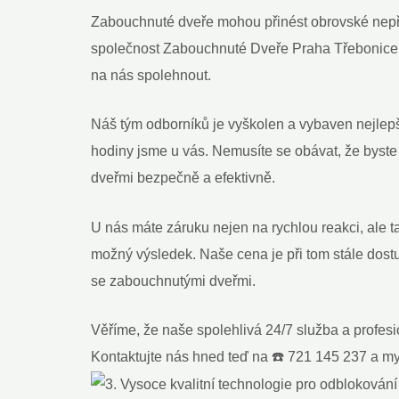
Zabouchnuté dveře mohou přinést obrovské nepří
společnost Zabouchnuté Dveře Praha Třebonice je
na nás spolehnout.
Náš tým odborníků je vyškolen a vybaven nejlep
hodiny jsme u vás. Nemusíte se obávat, že byst
dveřmi bezpečně a efektivně.
U nás máte záruku nejen na rychlou reakci, ale 
možný výsledek. Naše cena je při tom stále dos
se zabouchnutými dveřmi.
Věříme, že naše spolehlivá 24/7 služba a profes
Kontaktujte nás hned teď na ☎️ 721 145 237 a 