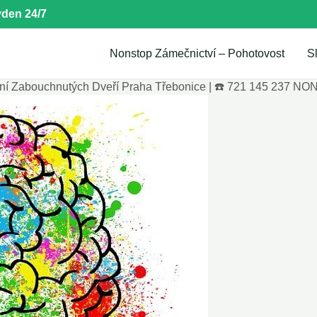
den 24/7
Nonstop Zámečnictví – Pohotovost
S
ní Zabouchnutých Dveří Praha Třebonice | ☎️ 721 145 237 N