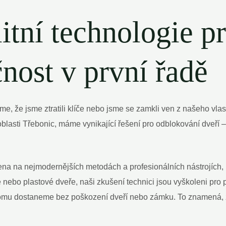
litní technologie p
nost v první řadě
e, že jsme ztratili klíče nebo jsme se zamkli ven z našeho vla
oblasti Třebonic, máme vynikající řešení pro odblokování dveří 
ena na nejmodernějších metodách a profesionálních nástrojích, 
 nebo plastové dveře, naši zkušení technici jsou vyškoleni pro
omu dostaneme bez poškození dveří nebo zámku. To znamená, 