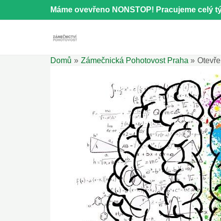
Přeskočit
Máme ovevřeno NONSTOP! Pracujeme celý tý
na
obsah
Domů
Zámečnická Pohotovost Praha
Otevře