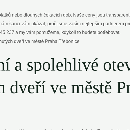
atků nebo dlouhých čekacích dob. Naše ceny jsou transparentn
ám šanci vám ukázat, proč jsme vaším nejlepším partnerem př
 145 237 a my vám pomůžeme, kdykoli to budete potřebovat.
ní a spolehlivé ote
 dveří ve městě P