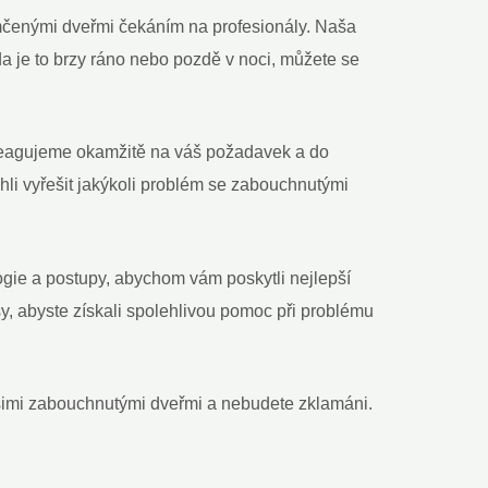
amčenými dveřmi čekáním na profesionály. Naša
a je to brzy ráno nebo pozdě v noci, můžete se
 Reagujeme okamžitě na váš požadavek a do
li vyřešit jakýkoli problém se zabouchnutými
ogie a postupy, abychom vám poskytli nejlepší
, abyste získali spolehlivou pomoc při problému
ašimi zabouchnutými dveřmi a nebudete zklamáni.