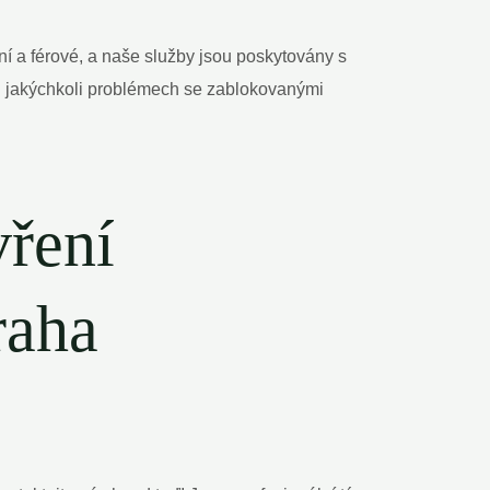
í a férové, a naše služby jsou poskytovány s
i jakýchkoli problémech se zablokovanými
vření
raha