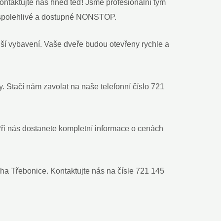
ntaktujte nás hned teď! Jsme profesionální tým
aké spolehlivé a dostupné NONSTOP.
ší vybavení. Vaše dveře budou otevřeny rychle a
. Stačí nám zavolat na naše telefonní číslo 721
ři nás dostanete kompletní informace o cenách
ha Třebonice. Kontaktujte nás na čísle 721 145