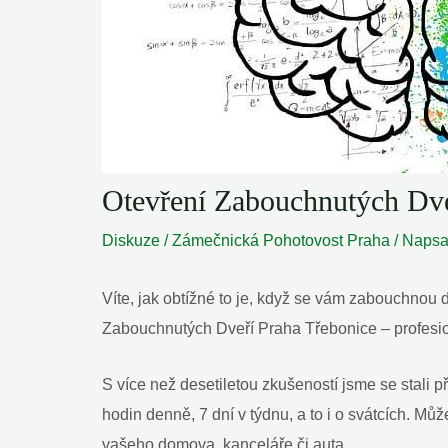
Otevření Zabouchnutých Dv
Diskuze
/
Zámečnická Pohotovost Praha
/ Naps
Víte, jak obtížné to je, když se vám zabouchnou
Zabouchnutých Dveří Praha Třebonice – profesio
S více než desetiletou zkušeností jsme se stali 
hodin denně, 7 dní v týdnu, a to i o svátcích. M
vašeho domova, kanceláře či auta.