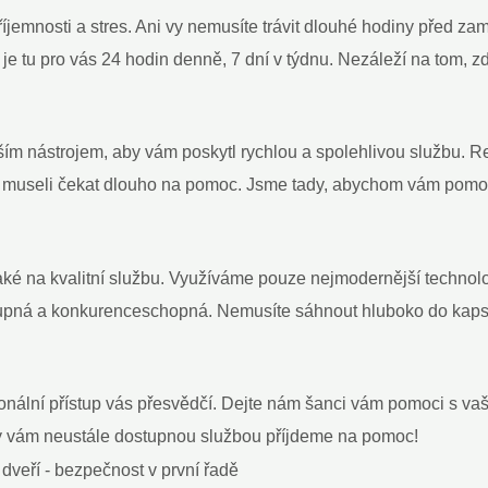
jemnosti a stres. Ani vy nemusíte trávit dlouhé hodiny před z
 tu pro vás 24 hodin denně, 7 dní v týdnu. Nezáleží na tom, zd
ším nástrojem, aby vám poskytl rychlou a spolehlivou službu.
e museli čekat dlouho na pomoc. Jsme tady, abychom vám pomoh
také na kvalitní službu. Využíváme pouze nejmodernější technol
tupná a konkurenceschopná. Nemusíte sáhnout hluboko do kapsy
ionální přístup vás přesvědčí. Dejte nám šanci vám pomoci s v
my vám neustále dostupnou službou příjdeme na pomoc!