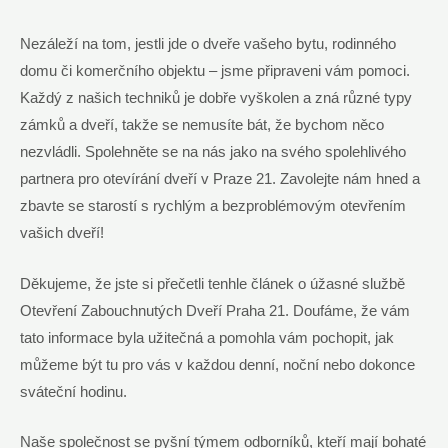
Nezáleží na tom, jestli jde o dveře vašeho bytu, rodinného
domu či komerčního objektu – jsme připraveni vám pomoci.
Každý z našich techniků je dobře vyškolen a zná různé typy
zámků a dveří, takže se nemusíte bát, že bychom něco
nezvládli. Spolehněte se na nás jako na svého spolehlivého
partnera pro otevírání dveří v Praze 21. Zavolejte nám hned a
zbavte se starostí s rychlým a bezproblémovým otevřením
vašich dveří!
Děkujeme, že jste si přečetli tenhle článek o úžasné službě
Otevření Zabouchnutých Dveří Praha 21. Doufáme, že vám
tato informace byla užitečná a pomohla vám pochopit, jak
můžeme být tu pro vás v každou denní, noční nebo dokonce
sváteční hodinu.
Naše společnost se pyšní týmem odborníků, kteří mají bohaté