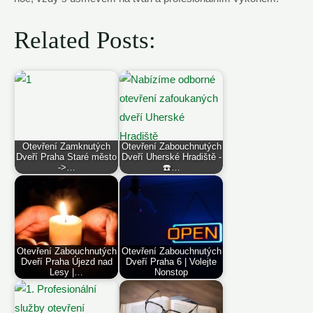
Related Posts:
Otevření Zamknutých
Otevření Zabouchnutých
Dveří Praha Staré město
Dveří Uherské Hradiště -
->…
☎️…
Otevření Zabouchnutých
Otevření Zabouchnutých
Dveří Praha Újezd nad
Dveří Praha 6 | Volejte
Lesy |…
Nonstop