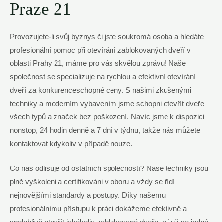
Praze 21
Provozujete-li svůj byznys či jste soukromá osoba a hledáte
profesionální pomoc při otevírání zablokovaných dveří v
oblasti Prahy 21, máme pro vás skvělou zprávu! Naše
společnost se specializuje na rychlou a efektivní otevírání
dveří za konkurenceschopné ceny. S našimi zkušenými
techniky a moderním vybavením jsme schopni otevřít dveře
všech typů a značek bez poškození. Navíc jsme k dispozici
nonstop, 24 hodin denně a 7 dní v týdnu, takže nás můžete
kontaktovat kdykoliv v případě nouze.
Co nás odlišuje od ostatních společností? Naše techniky jsou
plně vyškoleni a certifikováni v oboru a vždy se řídí
nejnovějšími standardy a postupy. Díky našemu
profesionálnímu přístupu k práci dokážeme efektivně a
spolehlivě otevřít jakékoliv zablokované dveře, ať už se jedná