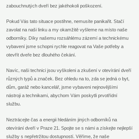
zabouchnutých dveří bez jakéhokoli poškození.
Pokud Vás tato situace postihne, nemusíte panikařit. Stačí
zavolat na naši linku a my okamžitě vyšleme na místo naše
odborníky. Díky našemu rozsáhlému zázemí a technickému
vybavení jsme schopni rychle reagovat na Vaše potřeby a
otevřít dveře bez dlouhého čekání.
Navíc, naši technici jsou vyškoleni a zkušení v otevírání dveří
různých typů a značek. Bez ohledu na to, zda se jedná o byt,
dům, garáž nebo kancelář, jsme vybaveni nejnovějšími
nástroji a technikami, abychom Vám poskytli prvotřídní
službu.
Neztrácejte čas a energii hledáním jiných odborníků na
otevírání dveří v Praze 21. Spojte se s námi a získejte nejlepší
služby s nepřetržitou dostupností. Věříme, že naše