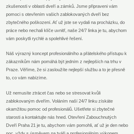
zkušenosti v oblasti dveří a zámků. Jsme připraveni vám
pomoci s otevřením vašich zablokovaných dveří bez
zbytečného poškození. Ať už jste se vydali na procházku, do
práce nebo nechali klíče uvnitř, naše 24/7 linka je tu, abychom
vám poskytli rychlé a spolehlivé řešení.
Náš výrazný koncept profesionálního a přátelského přístupu k
zákazníkům nám pomáhá být jedním z nejlepších na trhu v
Praze. Věříme, že si zasloužíte nejlepší službu a to je přesně
to, co vám nabízíme.
Už nemusíte ztrácet čas nebo se stresovat kvůli
zablokovaným dveřím. Voláním naší 24/7 linku získáte
okamžitou pomoc od profesionálů. Ušetřete si zbytečné
starosti a kontaktujte nás hned. Otevření Zabouchnutých
Dveří Praha 21 je tu, abychom vám pomohli, ať už je den nebo
noc, vždy s úsměvem na tváři a profesionálním výkonem.