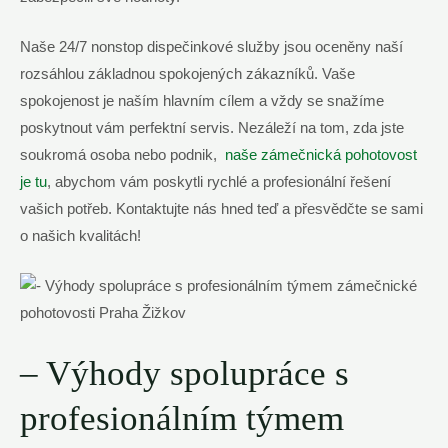
Naše 24/7 nonstop dispečinkové ⁢služby jsou oceněny naší
rozsáhlou základnou spokojených ​zákazníků. Vaše ​
spokojenost je ⁢naším⁢ hlavním cílem a​ vždy se‍ snažíme
poskytnout vám perfektní ⁤servis. Nezáleží na tom, ⁢zda jste‌
soukromá ‌osoba nebo podnik, ⁣
naše zámečnická pohotovost⁤
je​ tu
, abychom vám poskytli⁢ rychlé a‍ profesionální⁤ řešení
vašich potřeb. Kontaktujte nás hned teď a přesvědčte se ‌sami
o našich ‍kvalitách!
– Výhody spolupráce s
profesionálním týmem