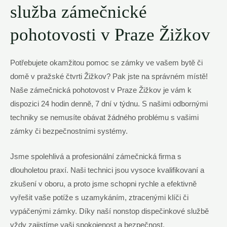
služba zámečnické
pohotovosti ​v ⁤Praze Žižkov
Potřebujete ‌okamžitou⁣ pomoc se zámky ve ‍vašem ‌bytě či
domě v pražské čtvrti Žižkov? Pak jste ⁢na správném​ místě!
⁣Naše⁣ zámečnická pohotovost​ v Praze Žižkov je vám k
dispozici 24 hodin denně,⁣ 7 dní v ‍týdnu. ‌S ⁤našimi odbornými
techniky ​se nemusíte obávat žádného problému s vašimi‌
zámky či bezpečnostními systémy.
Jsme spolehlivá a profesionální zámečnická ‌firma s
⁢dlouholetou praxí. Naši technici jsou vysoce kvalifikovaní a
zkušení⁣ v⁢ oboru,‌ a‌ proto jsme ⁢schopni‍ rychle a ⁢efektivně
vyřešit vaše potíže s uzamykáním, ztracenými klíči či
vypáčenými zámky. Díky naší nonstop dispečinkové službě
vždy ⁢zajistíme vaši spokojenost​ a⁤ bezpečnost.