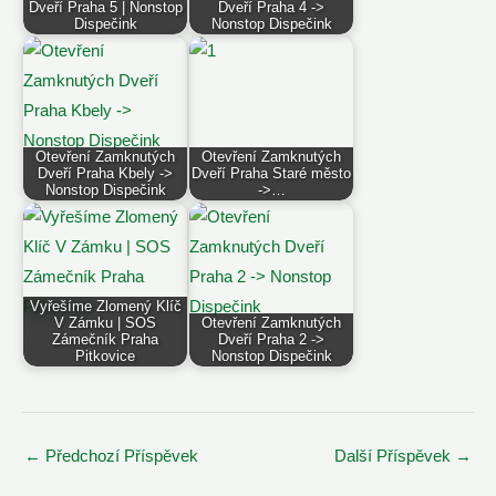
Dveří Praha 5 | Nonstop
Dveří Praha 4 ->
Dispečink
Nonstop Dispečink
Otevření Zamknutých
Otevření Zamknutých
Dveří Praha Kbely ->
Dveří Praha Staré město
Nonstop Dispečink
->…
Vyřešíme Zlomený Klíč
V Zámku | SOS
Otevření Zamknutých
Zámečník Praha
Dveří Praha 2 ->
Pitkovice
Nonstop Dispečink
Post
←
Předchozí Příspěvek
Další Příspěvek
→
navigation