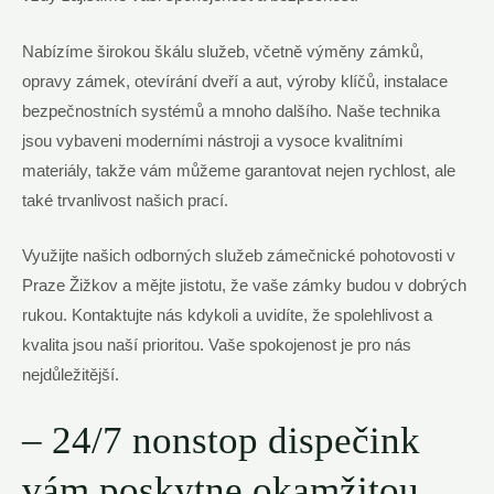
Nabízíme širokou škálu služeb, včetně výměny zámků,‍
opravy ​zámek, otevírání dveří a aut,​ výroby klíčů, instalace
⁢bezpečnostních systémů a mnoho dalšího. Naše technika
jsou vybaveni⁢ moderními nástroji a ​vysoce ‍kvalitními
materiály, takže vám můžeme garantovat nejen rychlost, ⁣ale⁣
také trvanlivost⁤ našich prací.
Využijte⁢ našich odborných služeb zámečnické ​pohotovosti v
Praze Žižkov a mějte‍ jistotu, že vaše⁤ zámky​ budou ​v dobrých‍
rukou.⁣ Kontaktujte nás ​kdykoli ‍a uvidíte, že spolehlivost‌ a
‌kvalita jsou‍ naší‍ prioritou. ⁢Vaše spokojenost je⁢ pro​ nás
nejdůležitější.
– 24/7 nonstop dispečink⁢
vám poskytne okamžitou