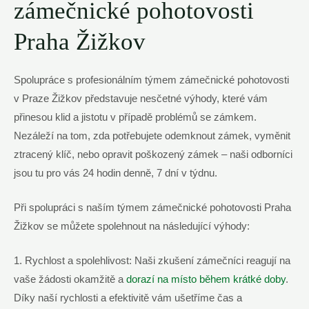
zámečnické pohotovosti⁢
Praha Žižkov
Spolupráce​ s profesionálním týmem zámečnické pohotovosti
v Praze Žižkov představuje nesčetné⁣ výhody,‌ které vám
přinesou klid ​a ​jistotu v případě problémů⁢ se zámkem.
Nezáleží ⁢na ⁢tom, ​zda potřebujete odemknout zámek, vyměnit
⁢ztracený klíč, nebo opravit poškozený⁤ zámek – naši odborníci
jsou tu pro vás 24 hodin​ denně, 7 dní ⁤v​ týdnu.
Při spolupráci s naším​ týmem zámečnické pohotovosti Praha‌
Žižkov‌ se můžete spolehnout‌ na následující ⁢výhody:
1.⁤ Rychlost⁣ a‌ spolehlivost: ‍Naši ‍zkušení zámečníci reagují ‍na
vaše‌ žádosti okamžitě⁣ a‍
dorazí na‌ místo během krátké doby
.
Díky‍ naší ​rychlosti a efektivitě vám ušetříme čas ⁣a