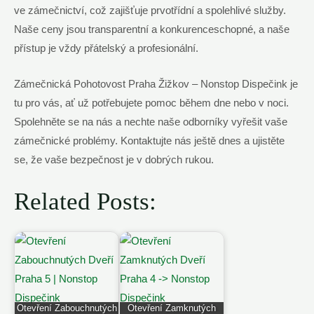
ve​ zámečnictví, což zajišťuje​ prvotřídní ⁢a​ spolehlivé služby.
Naše ceny jsou‌ transparentní a konkurenceschopné, a ‍naše
přístup je vždy přátelský a profesionální.
Zámečnická Pohotovost Praha⁣ Žižkov – Nonstop ⁤Dispečink je
tu⁢ pro⁣ vás, ať už ⁤potřebujete pomoc‌ během ⁤dne nebo v noci.
Spolehněte se⁢ na nás a nechte naše odborníky ‌vyřešit vaše
zámečnické⁢ problémy. Kontaktujte nás ještě dnes‌ a ujistěte
se, že vaše bezpečnost⁤ je v dobrých rukou.
Related Posts:
Otevření Zabouchnutých
Otevření Zamknutých