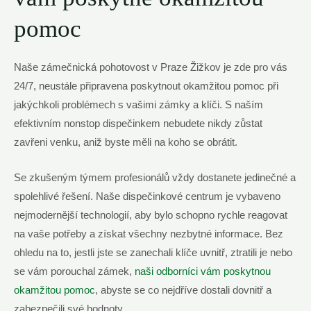
pomoc
Naše zámečnická pohotovost v Praze ‍Žižkov je zde pro ‍vás
24/7, neustále připravena poskytnout okamžitou pomoc při
jakýchkoli problémech ​s⁢ vašimi zámky ​a klíči. S‌ naším
efektivním nonstop⁣ dispečinkem​ nebudete nikdy⁤ zůstat
zavřeni ⁤venku, aniž byste ⁤měli ⁤na koho se​ obrátit.
Se zkušeným týmem ⁤profesionálů vždy dostanete jedinečné a
⁢spolehlivé řešení.‍ Naše dispečinkové centrum je vybaveno
⁤nejmodernější‍ technologií, ‍aby ‍bylo schopno rychle reagovat
na vaše potřeby⁤ a⁣ získat ​všechny nezbytné informace.⁣ Bez⁤
ohledu na to, jestli jste​ se zanechali‌ klíče uvnitř, ztratili je nebo
se vám porouchal zámek,
naši ‌odborníci vám poskytnou
okamžitou pomoc
, ⁣abyste se co‌ nejdříve dostali⁣ dovnitř a
zabezpečili ⁣své hodnoty.