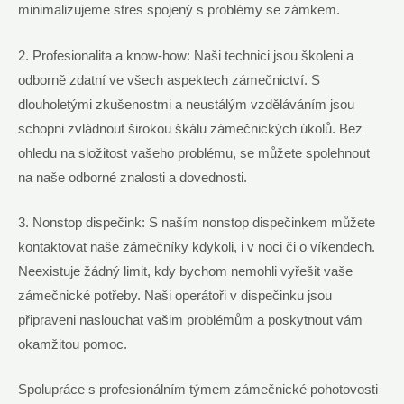
minimalizujeme ⁢stres spojený s problémy se zámkem.
2. Profesionalita a know-how:​ Naši technici‍ jsou školeni a
odborně​ zdatní ve ‌všech aspektech zámečnictví. S
dlouholetými ⁣zkušenostmi a neustálým vzděláváním jsou
⁣schopni zvládnout‌ širokou‍ škálu ⁢zámečnických úkolů. ​Bez
ohledu na ⁢složitost ⁢vašeho problému, se můžete ‌spolehnout
na‌ naše⁢ odborné‍ znalosti a dovednosti.
3.‍ Nonstop dispečink: ⁤S naším nonstop dispečinkem můžete
kontaktovat naše zámečníky kdykoli, ​i v⁣ noci či o víkendech.‍
Neexistuje žádný limit, kdy bychom nemohli vyřešit vaše
zámečnické potřeby. Naši operátoři v ⁢dispečinku jsou
⁣připraveni naslouchat ‌vašim problémům a poskytnout ⁢vám
okamžitou pomoc.
Spolupráce s profesionálním⁣ týmem zámečnické pohotovosti