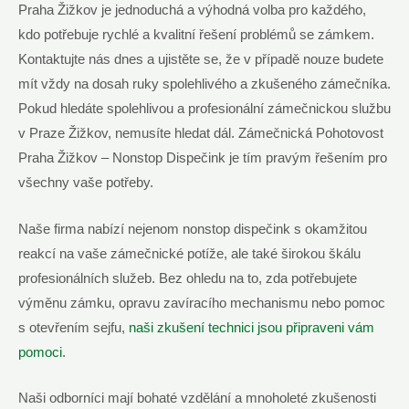
Praha‌ Žižkov⁣ je jednoduchá a výhodná volba pro každého,
kdo ⁤potřebuje rychlé a kvalitní ​řešení problémů se ‍zámkem.
⁤Kontaktujte ​nás dnes a ujistěte ⁣se, že v případě nouze budete
mít⁢ vždy na dosah ruky spolehlivého a zkušeného‌ zámečníka.
​Pokud⁣ hledáte⁢ spolehlivou‌ a‌ profesionální zámečnickou službu
v Praze Žižkov, nemusíte hledat‌ dál.⁣ Zámečnická Pohotovost
‌Praha Žižkov – Nonstop Dispečink ⁣je tím pravým řešením pro
všechny⁢ vaše potřeby.
Naše firma nabízí nejenom nonstop dispečink s okamžitou
reakcí na vaše zámečnické potíže, ale také širokou⁣ škálu
profesionálních služeb.​ Bez ohledu⁣ na to, zda⁢ potřebujete
výměnu ‍zámku, opravu⁤ zavíracího ​mechanismu ​nebo ⁣pomoc
s otevřením ‍sejfu,
naši zkušení technici jsou připraveni vám‌
pomoci
.
Naši odborníci⁢ mají ⁢bohaté vzdělání a mnoholeté zkušenosti