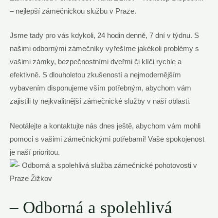
– nejlepší‌ zámečnickou službu v Praze.
Jsme tady pro vás⁢ kdykoli, 24 hodin denně, 7 dní ⁢v týdnu.⁢ S
našimi odbornými zámečníky vyřešíme jakékoli⁢ problémy s‌
vašimi ⁢zámky,‌ bezpečnostními dveřmi ‌či klíči ‍rychle a​
efektivně. S ‌dlouholetou⁤ zkušeností a nejmodernějším
⁤vybavením disponujeme vším potřebným, abychom vám
zajistili ty nejkvalitnější ‌zámečnické ⁤služby ⁤v naší oblasti.
Neotálejte a kontaktujte nás dnes⁢ ještě, abychom vám mohli ​
pomoci s vašimi zámečnickými potřebami! Vaše​ spokojenost​
je naší prioritou.
– Odborná a⁣ spolehlivá