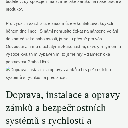
budete vždy spokojeni, ⁤nabízíme také záruku na naše práce a
produkty.
Pro využití⁤ našich ‍služeb nás můžete kontaktovat kdykoli
během dne i noci. S‍ námi nemusíte čekat na náhodné volání
‌do⁣ zámečnické pohotovosti, jsme ‌tu ⁣přesně‍ pro vás.
Osvědčená firma s ⁤bohatými zkušenostmi, skvělým týmem a
vysoce kvalitním vybavením, to jsme my – ⁢zámečnická
pohotovost Praha Libuš.
Doprava, instalace a ⁢opravy​
zámků a bezpečnostních
systémů s rychlostí a