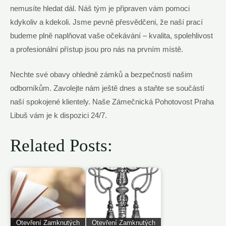
nemusíte hledat dál. Náš tým je připraven vám pomoci
kdykoliv a ‌kdekoli. ⁣Jsme pevně přesvědčeni, že naší⁢ prací
budeme plně⁤ naplňovat vaše očekávání –⁤ kvalita, spolehlivost
a ⁣profesionální přístup jsou pro ⁣nás ‌na prvním místě.
Nechte ​své ⁤obavy ⁤ohledně zámků​ a bezpečnosti našim
odborníkům. Zavolejte ⁢nám ještě‌ dnes a‌ staňte se součástí
naší​ spokojené‍ klientely.‍ Naše Zámečnická Pohotovost Praha
Libuš⁣ vám​ je k dispozici⁢ 24/7. ⁢
Related Posts:
Otevření Zamknutých
Otevření Zamknutých