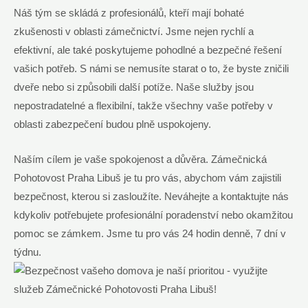
Náš tým se skládá z ⁤profesionálů, kteří ⁢mají⁣ bohaté
zkušenosti⁤ v oblasti⁣ zámečnictví. Jsme⁢ nejen rychlí a
efektivní, ale také poskytujeme pohodlné a⁣ bezpečné ​řešení
vašich potřeb. ​S námi ⁤se⁣ nemusíte starat‍ o⁣ to, že byste⁣ zničili‍
dveře nebo si způsobili⁤ další potíže. Naše ⁤služby ⁤jsou
⁣nepostradatelné a ​flexibilní, takže všechny vaše potřeby v
oblasti zabezpečení budou plně uspokojeny.
Naším cílem je vaše spokojenost a důvěra. Zámečnická
⁢Pohotovost Praha ​Libuš je tu ​pro vás, abychom‌ vám ‍zajistili⁣
bezpečnost, kterou si zasloužíte. Neváhejte a kontaktujte nás
kdykoliv potřebujete profesionální poradenství nebo okamžitou
pomoc se zámkem. ⁢Jsme⁢ tu pro vás 24 hodin denně, ‍7⁢ dní v
týdnu.