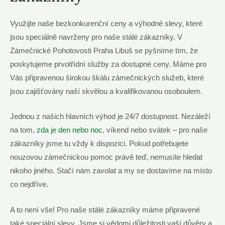
Využijte naše bezkonkurenční ceny a výhodné slevy, které
‌jsou ‌speciálně navrženy ‍pro naše stálé zákazníky. V​
Zámečnické Pohotovosti Praha Libuš ​se​ pyšníme tím, ‌že‌
poskytujeme ‍prvotřídní služby⁤ za⁤ dostupné ceny. Máme pro
Vás připravenou širokou škálu zámečnických služeb, které
jsou zajišťovány naší skvělou‍ a kvalifikovanou osoboulem.
Jednou z našich⁤ hlavních výhod je 24/7 dostupnost. Nezáleží
na tom,⁤
zda je den nebo noc
, víkend nebo⁤ svátek – pro​ naše ​
zákazníky jsme ⁤tu vždy k dispozici. Pokud potřebujete⁣
nouzovou zámečnickou pomoc právě teď, nemusíte hledat
nikoho ⁣jiného. Stačí nám zavolat a my se dostavíme na‌ místo
co nejdříve.
A⁢ to není vše! ‍Pro naše⁢ stálé⁤ zákazníky máme připravené‌
také speciální​ slevy. Jsme si vědomi důležitosti ⁤vaší důvěry a