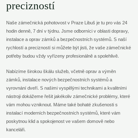
precizností
Naše zámečnická‌ pohotovost ⁢v‌ Praze‌ Libuš je ‍tu pro vás 24
hodin denně,⁢ 7 dní v týdnu. Jsme odborníci ⁢v⁣ oblasti dopravy,​
instalace a oprav zámků a bezpečnostních systémů. S naší
rychlostí a precizností si​ můžete být jisti, že vaše zámečnické
potřeby budou vždy vyřízeny profesionálně a spolehlivě.
Nabízíme širokou škálu služeb, včetně oprav a‍ výměn
zámků,⁣ instalace nových⁣ bezpečnostních systémů a
vyrovnání dveří.⁤ S našimi vyspělými technikami ‍a kvalitními
nástroji‍ dokážeme řešit‍ jakékoliv‌ zámečnické problémy, které
vám mohou⁤ vzniknout.⁣ Máme ‌také bohaté zkušenosti s
instalací moderních bezpečnostních systémů, které vám
poskytnou klid a spokojenost ve vašem domově nebo
kanceláři.