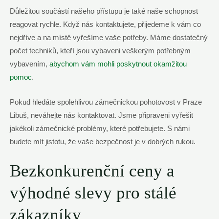
Důležitou součástí našeho přístupu ⁤je také naše schopnost
reagovat rychle. Když ⁢nás kontaktujete, přijedeme k ‍vám co
nejdříve a na místě vyřešíme vaše ‍potřeby. ⁤Máme dostatečný
počet techniků, kteří jsou ⁢vybaveni veškerým ‍potřebným
vybavením,
abychom vám mohli⁤ poskytnout‍ okamžitou
⁣pomoc
.
Pokud ⁣hledáte spolehlivou zámečnickou pohotovost‍ v Praze
Libuš,⁢ neváhejte nás kontaktovat. Jsme připraveni vyřešit
jakékoli zámečnické problémy, které potřebujete. S námi
budete⁤ mít jistotu, ⁣že vaše ​bezpečnost je v dobrých rukou.
Bezkonkurenční ceny ​a
výhodné ⁢slevy pro stálé
zákazníky