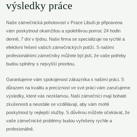
výsledky práce
Naše zámečnická pohotovost ​v⁣ Praze Libuši‍ je připravena‍
vám poskytnout okamžitou a spolehlivou pomoc​ 24 hodin
denně, 7⁢ dní v týdnu. Naše⁣ firma se specializuje‌ na rychlé a
efektivní řešení vašich zámečnických potíží. S našimi
profesionálními⁣ zámečníky můžete být⁤ jistí, ⁤že vaše ⁣potřeby
budou ​splněny s nejvyšší‍ prioritou.
Garantujeme vám spokojenost zákazníka⁤ s ​našimi práci. S
důrazem na kvalitu a preciznost ve své ‌práci vám zaručujeme
výsledky, které vás nezklamou. Naši ⁤zámečníci mají bohaté‌
zkušenosti a ⁣neustále se vzdělávají, ⁤aby ‌vám mohli
poskytnout ty nejlepší ​služby. S důvěrou můžete očekávat, že
vaše ‌zámečnické ⁤problémy ⁣budou vyřešeny rychle a
profesionálně.