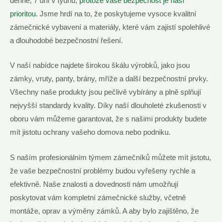
denně, 7 dní v týdnu,
protože⁢ vaše​ bezpečnost je⁣ naší
prioritou
.‌ Jsme hrdí na to, že​ poskytujeme vysoce kvalitní
zámečnické vybavení a materiály, které vám zajistí spolehlivé
a dlouhodobé ⁤bezpečnostní ‌řešení.
V naší nabídce najdete širokou škálu výrobků, jako jsou
zámky, vruty, ⁣panty, ‌brány,⁣ mříže a další bezpečnostní prvky.
Všechny naše‌ produkty jsou pečlivě vybírány a‍ plně splňují
nejvyšší standardy kvality. Díky naší dlouholeté zkušenosti ‌v
oboru‍ vám můžeme ​garantovat, že s našimi produkty budete
mít ‍jistotu⁣ ochrany vašeho domova nebo‍ podniku.
S naším​ profesionálním týmem​ zámečníků můžete mít jistotu,
že ⁤vaše bezpečnostní problémy budou vyřešeny rychle a
efektivně. ⁢Naše‍ znalosti a dovednosti nám umožňují
poskytovat ⁤vám‌ kompletní zámečnické služby, včetně
montáže, oprav ​a výměny zámků. A aby bylo‍ zajištěno, že‌