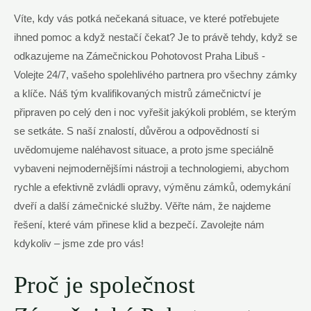
Víte, kdy‌ vás potká nečekaná situace, ve které potřebujete
ihned ‍pomoc a ⁢když nestačí čekat? Je to právě ⁣tehdy, když se
odkazujeme na ⁤Zámečnickou Pohotovost Praha Libuš ⁤-
Volejte‌ 24/7, ⁣vašeho spolehlivého partnera pro všechny zámky
a ​klíče. ‍Náš tým kvalifikovaných ⁢mistrů zámečnictví je
připraven ⁤po celý den i noc ‍vyřešit jakýkoli problém, se kterým
se‍ setkáte.‌ S naší znalostí, důvěrou a odpovědností si
uvědomujeme naléhavost⁣ situace, a proto jsme speciálně⁣
vybaveni⁢ nejmodernějšími nástroji a technologiemi, abychom
rychle a efektivně zvládli opravy, výměnu ⁢zámků, ⁣odemykání⁢
dveří a‌ další zámečnické služby.‌ Věřte ​nám, že najdeme
řešení, které vám ​přinese klid a bezpečí. Zavolejte⁣ nám
kdykoliv – jsme zde​ pro vás!
Proč je společnost