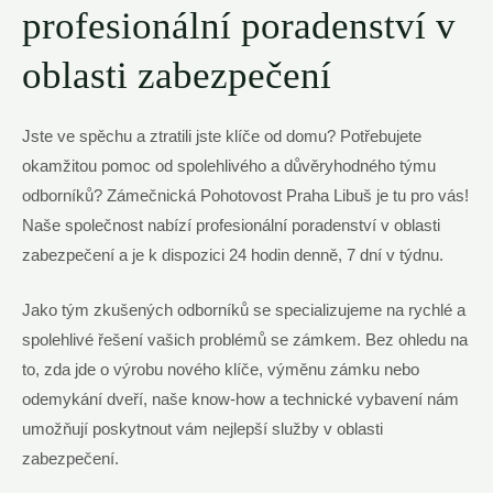
profesionální poradenství v
oblasti zabezpečení
Jste ve spěchu a ztratili jste klíče od domu? Potřebujete
okamžitou pomoc od spolehlivého a důvěryhodného týmu
odborníků?‌ Zámečnická Pohotovost Praha Libuš je ⁤tu pro vás!
Naše společnost nabízí profesionální poradenství v oblasti
zabezpečení a je k dispozici 24 ⁣hodin denně, 7 dní ⁤v ⁤týdnu.
Jako tým ‌zkušených odborníků⁢ se specializujeme na rychlé a
spolehlivé⁣ řešení vašich problémů se zámkem. ⁤Bez ohledu na
to, ⁣zda⁤ jde ⁣o výrobu nového klíče, ‌výměnu‍ zámku nebo⁣
odemykání ​dveří, naše know-how a technické vybavení nám
umožňují poskytnout​ vám‌ nejlepší služby v oblasti
zabezpečení.