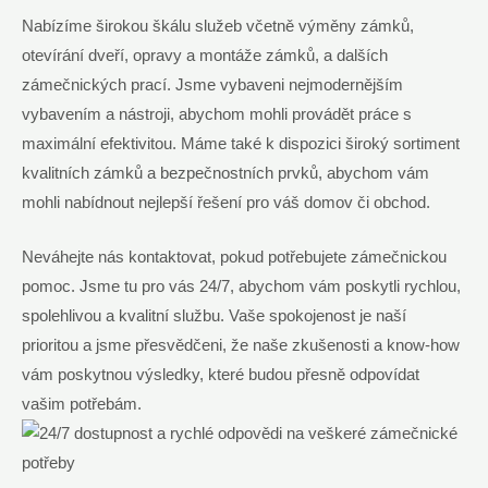
Nabízíme širokou škálu služeb⁢ včetně výměny ‌zámků,
otevírání dveří, opravy ​a montáže zámků, a dalších
zámečnických prací. Jsme vybaveni nejmodernějším
vybavením ‌a⁢ nástroji, abychom mohli provádět⁤ práce ⁤s
maximální ⁢efektivitou. ⁣Máme také k dispozici ​široký sortiment
kvalitních zámků a bezpečnostních ‌prvků, abychom vám
mohli ⁤nabídnout nejlepší řešení pro váš⁢ domov či obchod. ⁢
Neváhejte nás kontaktovat, pokud potřebujete ⁣zámečnickou
pomoc. ‌Jsme tu pro vás ​24/7, abychom vám poskytli rychlou,
spolehlivou‍ a kvalitní službu. Vaše spokojenost je naší⁤
prioritou a jsme přesvědčeni, že‍ naše zkušenosti a know-how​
vám poskytnou výsledky, které budou přesně odpovídat
vašim potřebám.