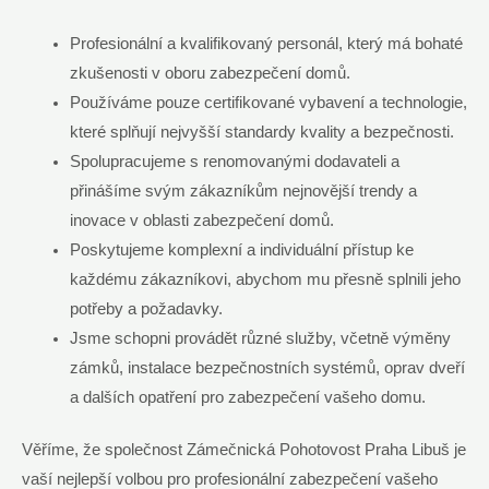
Profesionální a kvalifikovaný personál, který ⁣má⁣ bohaté⁣
zkušenosti v oboru zabezpečení domů.
Používáme pouze certifikované vybavení a​ technologie,
⁤které ‍splňují ⁣nejvyšší standardy kvality‌ a bezpečnosti.
Spolupracujeme s renomovanými dodavateli​ a
přinášíme svým‌ zákazníkům nejnovější⁤ trendy ​a
‌inovace v oblasti zabezpečení domů.
Poskytujeme komplexní a individuální přístup ke
každému zákazníkovi, abychom mu přesně splnili‍ jeho
potřeby‌ a požadavky.
Jsme schopni provádět různé⁣ služby, ‍včetně výměny
⁢zámků, instalace⁣ bezpečnostních systémů, oprav dveří⁣
a dalších opatření pro⁤ zabezpečení vašeho domu.
Věříme, že‍ společnost Zámečnická ⁢Pohotovost Praha Libuš‌ je
vaší ​nejlepší volbou pro profesionální zabezpečení vašeho