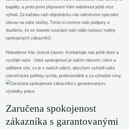
loajality, ⁣a proto ⁣jsme připraveni‍ Vám nabídnout ještě více
‍výhod. Za každou vaši‌ objednávku vás ​odměníme speciální
⁣slevou‍ na naše služby. ⁣Tímto si ⁣ceníme vaší podpory a
doufáme, že se stanete součástí‍ naší stále ‍rostoucí rodiny
spokojených ‍zákazníků.
Nebudeme Vás ztrácet⁤ časem. ⁢Kontaktujte nás ještě dnes a
využijte⁢ naše . Vaše spokojenost je naším hlavním cílem a
uděláme vše, co je v ‌našich silách, abychom ⁤vyřešili vaše
zámečnické potřeby ‌rychle, ‍profesionálně a za výhodné ceny.
Zaručena spokojenost
zákazníka s garantovanými