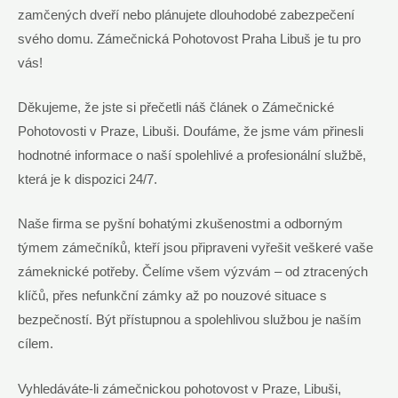
zamčených​ dveří ​nebo plánujete dlouhodobé ​zabezpečení⁤
svého domu. Zámečnická‍ Pohotovost ⁣Praha Libuš je tu pro
vás!
Děkujeme, že jste si přečetli ⁣náš článek‍ o ‌Zámečnické
Pohotovosti v Praze, Libuši. Doufáme, že jsme vám přinesli
hodnotné informace o⁤ naší spolehlivé a profesionální službě,
která je k dispozici 24/7.
Naše firma ⁣se pyšní‌ bohatými ⁤zkušenostmi ​a odborným
týmem ⁤zámečníků, kteří jsou připraveni vyřešit veškeré vaše
zámeknické⁤ potřeby. Čelíme všem⁢ výzvám – od ztracených
klíčů, přes nefunkční zámky až po nouzové situace⁣ s
bezpečností. Být‌ přístupnou⁢ a ​spolehlivou službou je naším
cílem.
Vyhledáváte-li zámečnickou pohotovost v Praze,‍ Libuši,