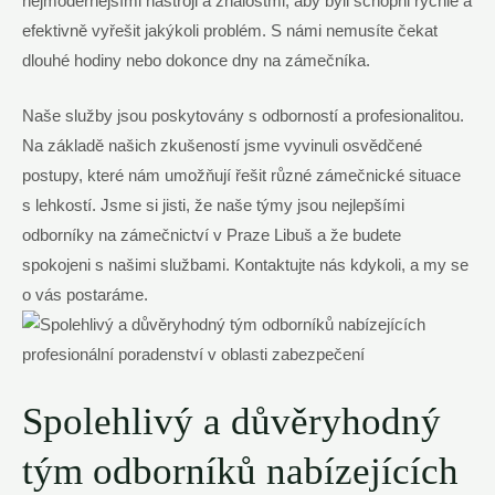
nejmodernějšími nástroji a ‍znalostmi, aby byli schopni rychle a
efektivně vyřešit ‌jakýkoli problém. S námi nemusíte čekat
dlouhé‌ hodiny⁣ nebo dokonce‌ dny na⁣ zámečníka.
Naše služby jsou‍ poskytovány s odborností a profesionalitou.
Na základě našich zkušeností jsme⁣ vyvinuli osvědčené
postupy,​ které‍ nám umožňují řešit různé‍ zámečnické situace
s‍ lehkostí. Jsme‌ si jisti, že naše týmy jsou nejlepšími
odborníky na ⁤zámečnictví ⁤v Praze ⁤Libuš a že budete
spokojeni s našimi službami. Kontaktujte nás kdykoli, a my se
o vás postaráme.
Spolehlivý a důvěryhodný
⁢tým odborníků nabízejících