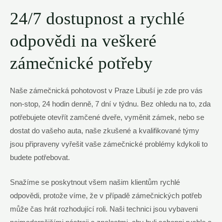
24/7 ⁢dostupnost a‌ rychlé
odpovědi na ​veškeré
‍zámečnické⁤ potřeby
Naše ⁣zámečnická ‍pohotovost v Praze Libuší je zde‍ pro vás⁤
non-stop, 24 ⁤hodin denně, 7 dní v týdnu. Bez⁤ ohledu na​ to, zda
‍potřebujete otevřít zamčené dveře, vyměnit zámek, ⁣nebo​ se
dostat do vašeho auta, naše ⁢zkušené⁤ a kvalifikované týmy
⁢jsou připraveny vyřešit vaše zámečnické problémy kdykoli ⁢to
budete potřebovat.
Snažíme se ⁢poskytnout všem⁤ našim klientům rychlé
⁤odpovědi, protože‌ víme, že v případě zámečnických potřeb
může čas hrát rozhodující roli. Naši technici jsou vybaveni