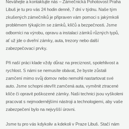
Neváhejte a kontaktujte nás – Zámečnická Pohotovost Praha
Libuš je tu pro⁣ vás 24 hodin denně, 7 dní⁣ v týdnu.​ Naše tým
zkušených zámečníků je​ připraven ⁤vám pomoci s⁤ jakýmkoli
problémem⁣ týkajícím se zámků, klíčů a bezpečnosti. Jsme
odborníci na⁢ výrobu, opravu a instalaci zámků⁣ různých typů,
ať už jde⁢ o dveřní ⁢zámky, auta,‌ trezory nebo další
zabezpečovací prvky.
Při ‌naší práci klade‌ vždy důraz na preciznost, ​spolehlivost a
rychlost. S námi ‌se ⁣nemusíte⁤ obávat, že byste zůstali
zamčení mimo svůj ⁢domov nebo nemohli‌ nastartovat své
auto. Jsme schopni otevřít zamčená⁣ auta, vyměnit ztracené
klíče⁢ či opravit poškozené zámky. ‍Naši technici ⁤jsou vyškoleni
pracovat s ‌nejmodernějšími⁢ nástroji a ‍technologiemi, aby vaše
zabezpečení⁣ bylo na nejvyšší úrovni.
Jsme‌ tu pro vás ⁣kdykoliv⁣ a kdekoli v⁣ Praze Libuš. Stačí ‍nám