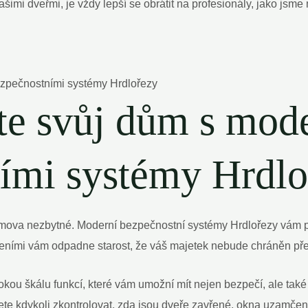
šimi dveřmi, je vždy lepší se obrátit na profesionály, jako jsme
te svůj dům s mod
ími systémy Hrdlo
ova nezbytné. Moderní bezpečnostní systémy Hrdlořezy vám p
zeními vám odpadne starost, že váš majetek nebude chráněn př
okou škálu funkcí, které vám umožní mít nejen bezpečí, ale ta
ůžete kdykoli zkontrolovat, zda jsou dveře zavřené, okna uzam