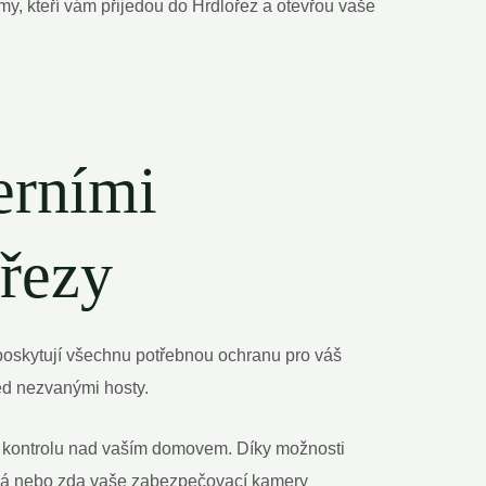
 my, kteří vám přijedou do Hrdlořez a otevřou vaše
erními
řezy
oskytují všechnu potřebnou ochranu pro váš
ed nezvanými hosty.
ké kontrolu nad vaším domovem. Díky možnosti
čená nebo zda vaše zabezpečovací kamery