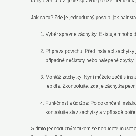
rámy dveří a drží je ve správné poloze. Tento tr
Jak na to? Zde je jednoduchý postup, jak nainsta
Vyběr správné záchytky: Existuje mnoho dr
Příprava povrchu: Před instalací záchytky 
případné nečistoty nebo nalepené zbytky.
Montáž záchytky: Nyní můžete začít s inst
lepidla. Zkontrolujte, zda je záchytka pe
Funkčnost a údržba: Po dokončení instalace
kontrolujte stav záchytky a v případě potře
S tímto jednoduchým trikem se nebudete muset o