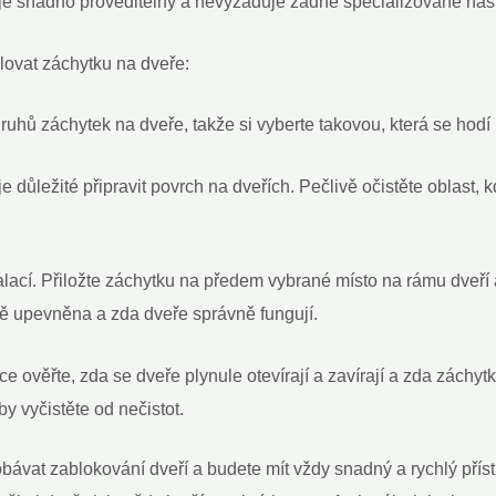
ik je snadno proveditelný a nevyžaduje žádné specializované nást
lovat záchytku na dveře:
uhů záchytek na dveře, takže si vyberte takovou, která se hodí 
je důležité připravit povrch na dveřích. Pečlivě očistěte oblast
alací. Přiložte záchytku na předem vybrané místo na rámu dveří
vně upevněna a zda dveře správně fungují.
 ověřte, zda se dveře plynule otevírají a zavírají a zda záchyt
by vyčistěte od nečistot.
bávat zablokování dveří a budete mít vždy snadný a rychlý pří