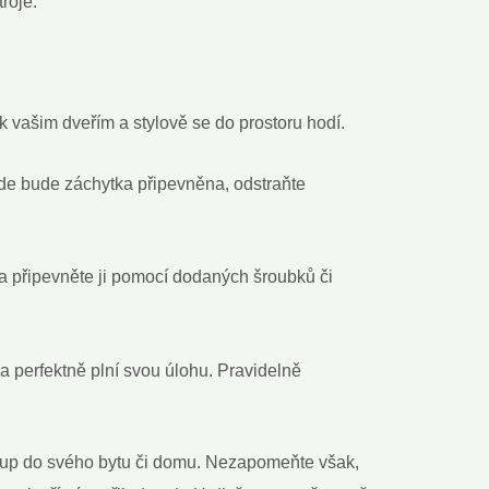
roje.
k vašim dveřím a stylově se do prostoru hodí.
, kde bude záchytka připevněna, odstraňte
 a připevněte ji pomocí dodaných šroubků či
ka perfektně plní svou úlohu. Pravidelně
stup do svého bytu či domu. Nezapomeňte však,