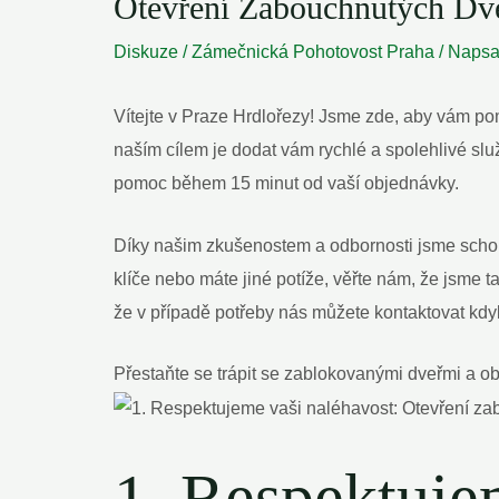
Otevření Zabouchnutých Dveř
Diskuze
/
Zámečnická Pohotovost Praha
/ Naps
Vítejte v Praze Hrdlořezy! Jsme zde, aby vám po
naším cílem je dodat vám rychlé a spolehlivé sl
pomoc během 15 minut od vaší objednávky.
Díky našim zkušenostem a odbornosti jsme schopni 
klíče nebo máte jiné potíže, věřte nám, že jsme t
že v případě potřeby nás můžete kontaktovat kdyk
Přestaňte se trápit se zablokovanými dveřmi a 
1. Respektuje