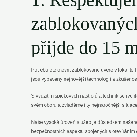
zablokovaných
přijde do 15 m
Potřebujete otevřít zablokované dveře v lokalit
jsou vybaveny nejnovější technologií a zkušenost
S využitím špičkových nástrojů a technik se ryc
svém oboru a zvládáme i ty nejnáročnější situace
Naše vysoká úroveň služeb je důsledkem našeho př
bezpečnostních aspektů spojených s otevíráním d