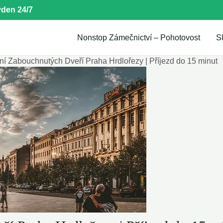
den 24/7
Nonstop Zámečnictví – Pohotovost
S
ní Zabouchnutých Dveří Praha Hrdlořezy | Příjezd do 15 minut