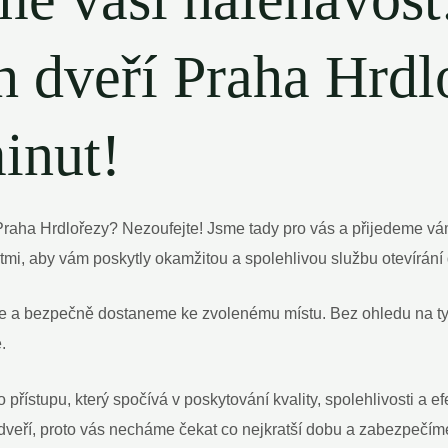
 dveří Praha Hrd
inut!
ě Praha Hrdlořezy? Nezoufejte! Jsme tady pro vás a přijedeme v
mi, aby vám poskytly okamžitou a spolehlivou službu otevírání 
hle a bezpečně dostaneme ke zvolenému místu. Bez ohledu na typ
.
ístupu, který spočívá v poskytování kvality, spolehlivosti a efe
veří, proto vás necháme čekat co nejkratší dobu a zabezpečíme 