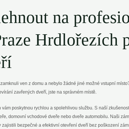
lehnout na profesi
raze Hrdlořezích p
ří
 se zamknuli ven z domu a nebylo žádné jiné možné vstupní míst
vírání zavřených dveří, jste na správném místě.
h vám poskytnou rychlou a spolehlivou službu. S naší zkušenost
dveře, domovní vchodové dveře nebo dveře automobilu. Naši zám
y zajistili bezpečné a efektivní otevření dveří bez poškození zá