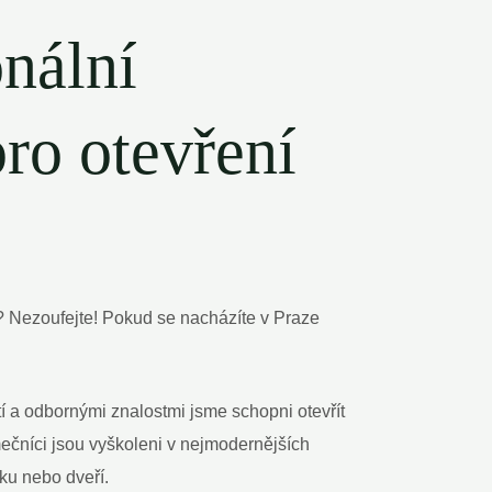
onální
ro otevření
o? Nezoufejte! Pokud se nacházíte v Praze
í a odbornými znalostmi jsme schopni otevřít
ečníci jsou vyškoleni v nejmodernějších
mku nebo dveří.