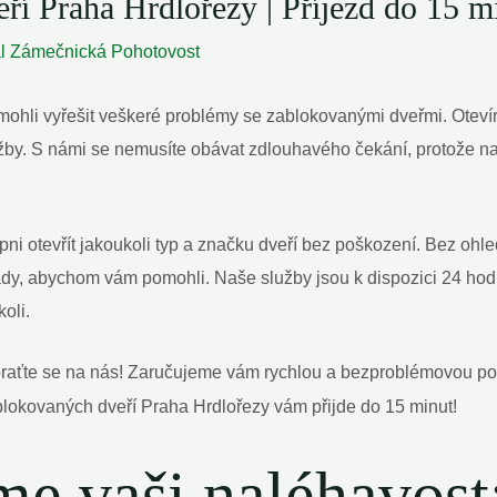
í Praha Hrdlořezy | Příjezd do 15 m
al
Zámečnická Pohotovost
mohli vyřešit veškeré problémy se zablokovanými dveřmi. Otevír
užby. S námi se nemusíte obávat zdlouhavého čekání, protože na
otevřít jakoukoli typ a značku dveří bez poškození. Bez ohledu na
ady, abychom vám pomohli. Naše služby jsou k dispozici 24 hodin 
oli.
obraťte se na nás! Zaručujeme vám rychlou a bezproblémovou p
me vaši naléhavost