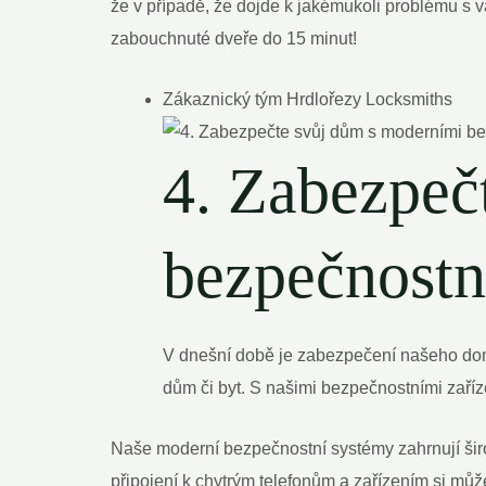
že v případě, že dojde k jakémukoli problému s va
zabouchnuté dveře do 15 minut!
Zákaznický tým Hrdlořezy Locksmiths
4. Zabezpeč
bezpečnostn
V dnešní době je zabezpečení našeho dom
dům či byt. S našimi bezpečnostními zaří
Naše moderní bezpečnostní systémy zahrnují šir
připojení k chytrým telefonům a zařízením si m