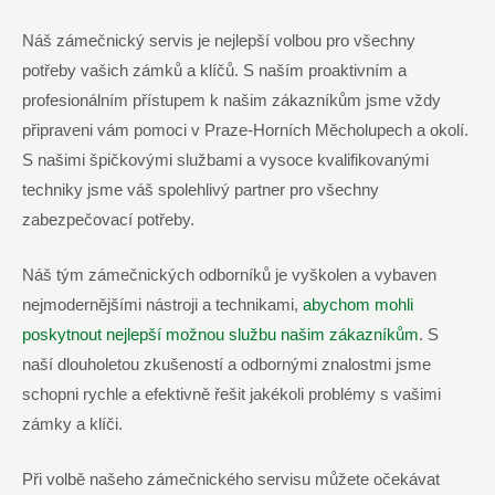
Náš zámečnický servis je nejlepší volbou pro všechny
potřeby vašich zámků a klíčů. S naším proaktivním a
profesionálním přístupem k ⁤našim zákazníkům jsme vždy
připraveni vám pomoci ⁤v Praze-Horních ​Měcholupech a okolí.
S našimi špičkovými službami a vysoce kvalifikovanými
techniky jsme váš spolehlivý partner pro všechny
zabezpečovací potřeby.
Náš tým zámečnických odborníků je vyškolen a vybaven
‍nejmodernějšími nástroji a technikami,
abychom mohli
poskytnout⁤ nejlepší možnou službu našim zákazníkům
. S
naší dlouholetou zkušeností a odbornými‌ znalostmi jsme‌
schopni rychle a efektivně⁣ řešit jakékoli problémy s vašimi
zámky ⁢a​ klíči.
Při volbě našeho‌ zámečnického servisu můžete očekávat