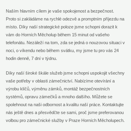
Naším hlavním cílem je vaše ⁤spokojenost a bezpečnost.‍
Proto si zakládáme⁢ na rychlé odezvě a promptním příjezdu na
místo. Díky naší⁢ strategické poloze jsme schopni dorazit k
vám‍ do ⁢Horních Měcholup během 15 minut od vašeho
telefonátu. Nezáleží na tom, zda se jedná o nouzovou situaci v
noci, ⁢o víkendu nebo během​ svátku, my jsme tu pro vás 24
hodin denně, ⁤7 dní v týdnu.
Díky naší široké škále služeb jsme schopni uspokojit všechny
vaše potřeby v oblasti zámečnictví. Nabízíme otevírání a
výrobu klíčů, výměnu zámků, montáž⁢ bezpečnostních
systémů, opravu zámečků ⁣a mnoho dalšího. Můžete se⁣
spolehnout na naši odbornost a kvalitu naší práce. Kontaktujte
nás ještě dnes a přesvědčte se sami, proč jsme preferovanou
volbou pro zámečnické služby‍ v Praze‌ Horních Měcholupech.