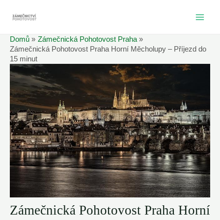
Přeskočit
na
MAI
obsah
Domů
Zámečnická Pohotovost Praha
ME
Zámečnická Pohotovost Praha Horní Měcholupy – Příjezd do
15 minut
Zámečnická Pohotovost Praha Horní