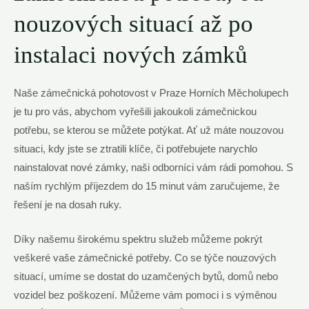
nouzových⁣ situací až po
instalaci nových zámků
Naše zámečnická pohotovost v ⁤Praze Horních Měcholupech
je tu pro vás, abychom vyřešili jakoukoli zámečnickou
potřebu, se kterou se ​můžete potýkat. Ať už máte nouzovou
situaci, kdy jste se ztratili klíče, či potřebujete narychlo
nainstalovat nové zámky, naši ‍odborníci vám rádi pomohou. S
naším rychlým příjezdem⁣ do 15 minut vám zaručujeme, že
řešení je na ‌dosah ruky.
Díky našemu širokému spektru služeb můžeme pokrýt
veškeré vaše zámečnické potřeby. Co se týče nouzových
situací, umíme se dostat do uzamčených bytů, domů nebo
vozidel bez poškození. Můžeme ⁣vám ​pomoci i s výměnou