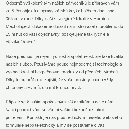
Odborně vyškolený tým ⁤našich zámečníků je připraven vám⁢
zajištění ⁣objektů a opravy zámků⁤ kdykoli během dne i noci,
365 dní v roce. Díky naší strategické lokalitě v ‌Horních
Měcholupech dokážeme dorazit na místo vašeho problému do
15 ​minut od vaší objednávky, poskytujeme tak ⁤rychlé a
⁢efektivní řešení.
Naše předností je nejen ‍rychlost a spolehlivost, ale také⁣ kvalita
našich služeb. Používáme pouze nejmodernější technologie a
vysoce kvalitní bezpečnostní produkty od předních výrobců.
Díky tomu můžeme zajistit,⁣ že ‍vaše prostory budou vždy
chráněny a vy můžete‍ mít klidnou mysl.
Připojte se k našim spokojeným zákazníkům a dejte⁢ nám
šanci pomoct vám se všemi vašimi bezpečnostními
potřebami. Kontaktujte nás prostřednictvím našeho webového
formuláře nebo telefonicky a my se postaráme o vaši​