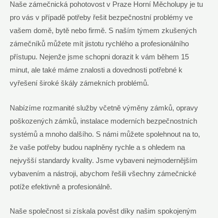
Naše zámečnická pohotovost v Praze Horní Měcholupy je tu
pro‍ vás ‌v případě potřeby řešit bezpečnostní problémy ​ve
vašem ⁢domě, bytě nebo firmě. S naším týmem zkušených
zámečníků můžete mít jistotu rychlého a profesionálního
přístupu. ​Nejenže jsme ‍schopni dorazit ⁤k vám během 15
minut, ale také máme znalosti a ​dovednosti‌ potřebné k
vyřešení široké škály zámekních problémů.
Nabízíme rozmanité služby včetně výměny zámků, opravy
poškozených zámků, instalace ⁢moderních bezpečnostních
systémů a mnoho dalšího. S námi můžete spolehnout na to,
že vaše potřeby budou‌ naplněny rychle a s ohledem na
nejvyšší standardy kvality. Jsme vybaveni nejmodernějším
vybavením a nástroji, abychom řešili všechny zámečnické
potíže efektivně a profesionálně.
Naše společnost ⁣si získala pověst díky ‍našim spokojeným