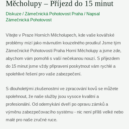
Měcholupy – Příjezd do 15 minut
Diskuze
/
Zámečnická Pohotovost Praha
/ Napsal
Zámečnická Pohotovost
Vítejte v Praze Horních Měcholupech, kde vaše kovářské
problémy mizí jako ⁣mávnutím kouzelného proutku! Jsme ⁣tým
Zámečnické Pohotovosti Praha Horní Měcholupy a jsme zde,
abychom ⁤vám pomohli s vaší nečekanou ‌nouzí. S příjezdem
do 15 minut jsme vždy připraveni poskytnout vám rychlé a
spolehlivé řešení pro‌ vaše zabezpečení.
S dlouholetými zkušenostmi ve zpracování kovů se můžete
spolehnout, že naše služby jsou vysoce‍ kvalitní a
profesionální. Od odemykání dveří po opravu zámků a
výměnu zabezpečovacího systému -⁣ nic není příliš ‌velké nebo
malé pro naše zručné ruce.