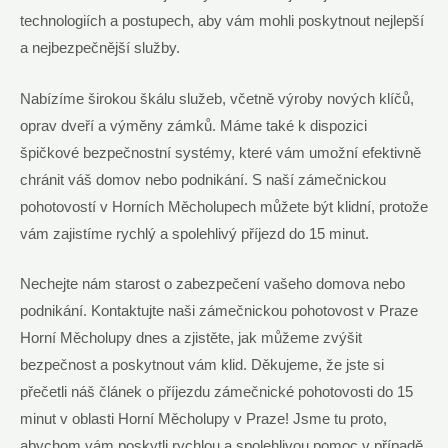
technologiích a postupech, aby vám mohli poskytnout nejlepší
a nejbezpečnější služby.
Nabízíme širokou škálu služeb, včetně výroby nových klíčů,
oprav dveří a výměny zámků. Máme také k dispozici
špičkové bezpečnostní⁣ systémy, které vám umožní efektivně​
chránit váš domov nebo​ podnikání. S naší zámečnickou
pohotovostí v Horních Měcholupech můžete být klidní, protože
vám zajistíme rychlý a spolehlivý příjezd do 15 minut.
Nechejte nám starost o zabezpečení vašeho domova nebo
podnikání. Kontaktujte ‍naši zámečnickou pohotovost v Praze
Horní Měcholupy ‍dnes a zjistěte, jak můžeme ​zvýšit
bezpečnost a poskytnout vám ⁣klid. Děkujeme, že​ jste si
přečetli náš‍ článek o příjezdu zámečnické pohotovosti do 15
minut v oblasti Horní Měcholupy v Praze! Jsme tu proto,
abychom vám poskytli rychlou a spolehlivou ⁣pomoc v případě