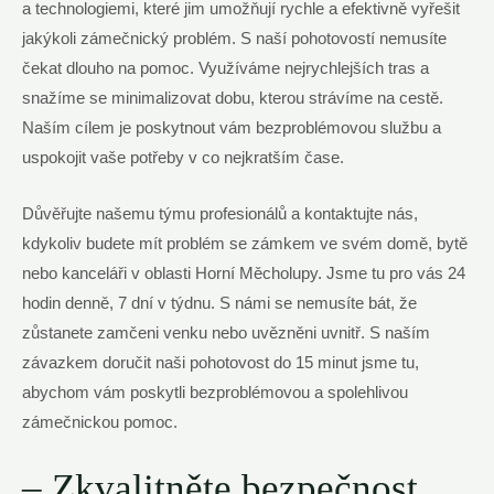
a technologiemi, které jim umožňují rychle a efektivně vyřešit
jakýkoli zámečnický problém. S naší pohotovostí nemusíte
čekat dlouho na pomoc. Využíváme ⁢nejrychlejších tras a
snažíme‍ se minimalizovat dobu, kterou strávíme na cestě.
Naším cílem je poskytnout ⁤vám bezproblémovou ‌službu a
uspokojit vaše potřeby v co nejkratším čase.
Důvěřujte našemu týmu ⁣profesionálů a kontaktujte nás,
kdykoliv budete mít problém se zámkem ve svém domě, bytě
nebo kanceláři v oblasti Horní Měcholupy. Jsme tu pro vás 24
hodin denně,​ 7 dní v týdnu. S námi se nemusíte bát, že
zůstanete zamčeni venku nebo uvězněni⁣ uvnitř. S naším
závazkem doručit naši pohotovost⁢ do 15 minut jsme tu,
abychom ‌vám poskytli bezproblémovou a spolehlivou
zámečnickou pomoc.
– Zkvalitněte bezpečnost