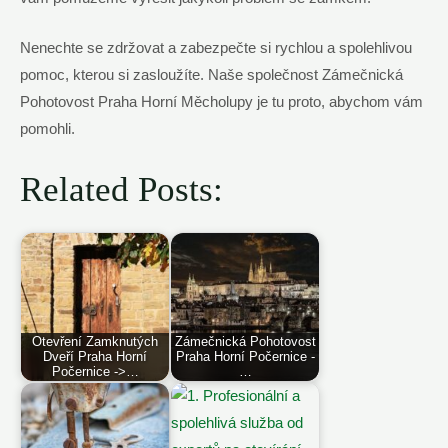
Nenechte se zdržovat a ⁣zabezpečte si rychlou a spolehlivou
pomoc, kterou si zasloužíte. Naše společnost Zámečnická
Pohotovost Praha Horní Měcholupy je tu‌ proto, abychom vám‍
pomohli.
Related Posts:
Otevření Zamknutých
Zámečnická Pohotovost
Dveří Praha Horní
Praha Horní Počernice -
Počernice ->…
…