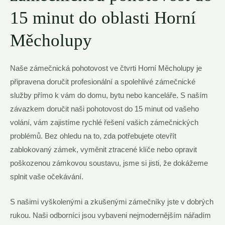
15 minut do oblasti Horní
Měcholupy
Naše zámečnická pohotovost ve čtvrti Horní Měcholupy je
připravena doručit profesionální a spolehlivé zámečnické
služby přímo k‍ vám do ​domu, bytu nebo kanceláře.‍ S ⁣naším
závazkem doručit naši pohotovost do 15 minut od vašeho
volání, vám zajistíme rychlé řešení vašich zámečnických
problémů. Bez ohledu na to, zda potřebujete otevřít
zablokovaný zámek, vyměnit ‍ztracené ⁤klíče nebo opravit
poškozenou zámkovou soustavu, jsme si jisti, že ‍dokážeme
splnit vaše očekávání.
S našimi ⁢vyškolenými a zkušenými zámečníky jste v dobrých
rukou. Naši odborníci jsou vybaveni nejmodernějším nářadím