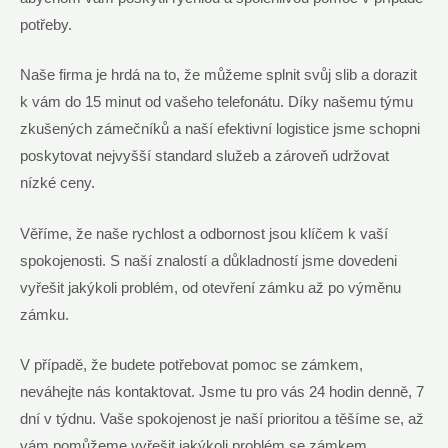
potřeby.
Naše firma je hrdá na ‌to, že můžeme splnit svůj slib a dorazit
k vám do 15 minut od vašeho telefonátu. Díky našemu týmu
zkušených zámečníků a naší efektivní logistice jsme ⁤schopni
poskytovat nejvyšší standard⁢ služeb a zároveň udržovat
nízké ceny.
Věříme, že naše‍ rychlost⁤ a odbornost ⁣jsou klíčem k vaší
⁣spokojenosti. S naší znalostí a důkladností jsme dovedeni
vyřešit jakýkoli problém, od otevření zámku až po výměnu
zámku.
V případě, že budete potřebovat pomoc se zámkem,
⁤neváhejte nás ⁢kontaktovat. Jsme ​tu pro vás 24 hodin​ denně, 7
dní v týdnu. Vaše spokojenost je naší prioritou a těšíme se, až
vám pomůžeme vyřešit jakýkoli problém se zámkem.