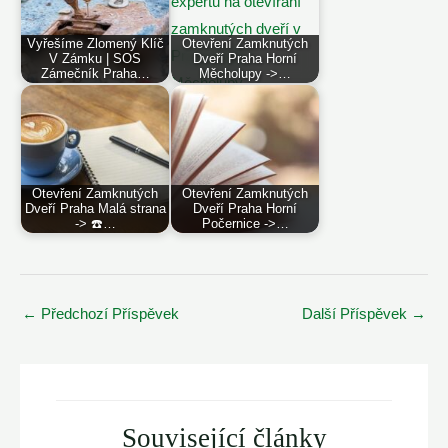
Vyřešíme Zlomený Klíč
Otevření Zamknutých
V Zámku | SOS
Dveří Praha Horní
Zámečník Praha…
Měcholupy ->…
Otevření Zamknutých
Otevření Zamknutých
Dveří Praha Malá strana
Dveří Praha Horní
-> ☎️…
Počernice ->…
Post
←
Předchozí Příspěvek
Další Příspěvek
→
navigation
Související články