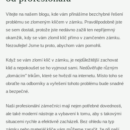
Vítejte na našem blogu, kde vám přinášíme bezchybné řešení
problému se zlomeným klíčem v zámku. Pravděpodobně jste
se sem dostali, protože jste nedávno zažili ten nepříjemný
okamžik, kdy se vám zlomil klíč přímo v zamčeném zámku.
Nezoufejte! Jsme tu proto, abychom vám pomohli.
Když se vám zlomí klíč v zámku, je nejdůležitější zachovat
klid a nepokoušet se ho vyjmout sami. Nedůvěřujte různým
„domácím” trikům, které se hvězdí na internetu. Místo toho se
obraťte na odborníky a vyřešení tohoto problému bude snadné
a bezpečné.
Naši profesionální zámečníci mají nejen potřebné dovednosti,
ale také moderní nástroje a vybavení k tomu, aby s takovými
situacemi rychle a efektivně zacházeli. Bez ohledu na typ
zámku nebo materiál klíče vám můžeme zaručit, že při naší