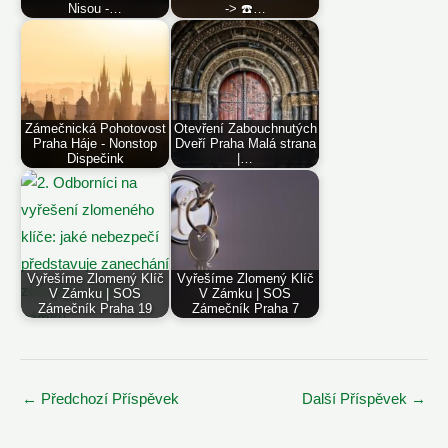
Nisou -…
-> ☎️…
Zámečnická Pohotovost
Otevření Zabouchnutých
Praha Háje - Nonstop
Dveří Praha Malá strana
Dispečink
|…
Vyřešíme Zlomený Klíč
Vyřešíme Zlomený Klíč
V Zámku | SOS
V Zámku | SOS
Zámečník Praha 19
Zámečník Praha 7
Post
←
Předchozí Příspěvek
Další Příspěvek
→
navigation