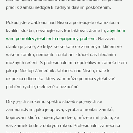
práci k zámku nedojde k žádným dalším poškozením.
Pokud jste v Jablonci nad Nisou a potřebujete okamžitou a
kvalitní službu, neváhejte nás kontaktovat. Jsme tu,
abychom
vám pomohli vyřešit tento nepříjemný problém
. Na závěr
článku je jasné, že když se setkáte se zlomeným klíčem ve
vašem zámku, nemusíte zoufat ani ztrácet čas hledáním
možných řešení. S profesionálním a spolehlivým zámečníkem
jako je Nostop Zámečník Jablonec nad Nisou, máte k
dispozici odborníka, který vám může pomoci vyřešit váš
problém rychle, efektivně a bezpečně.
Díky jejich širokému spektru služeb spojených se
zámečnictvím, jako je oprava, výroba a montáž zámků,
kopírování klíčů či odemykání dveří, můžete mít jistotu, že
váš zámek bude v dobrých rukou. Profesionální zámečníci