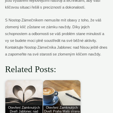
jsou vybaveni nejnovějšími nástroji a technikami, aby vaši
klíčovou situaci řešili s precizností a dokonalostí.
S Nostop Zámečníkem nemusíte mít obavy z toho, že váš
zlomený klíč zůstane ve zámku navždy. Díky jejich
schopnostem a odbornosti se váš problém stane minulostí a
vy se budete moci plně soustředit na své běžné aktivity.
Kontaktujte Nostop Zámečníka Jablonec nad Nisou ještě dnes
a zapomeňte na své starosti se zlomeným klíčem navždy.
Related Posts:
Otevření Zamknutých
Otevření Zamknutých
Dveří Jablonec nad
Dveří Praha Malá strana