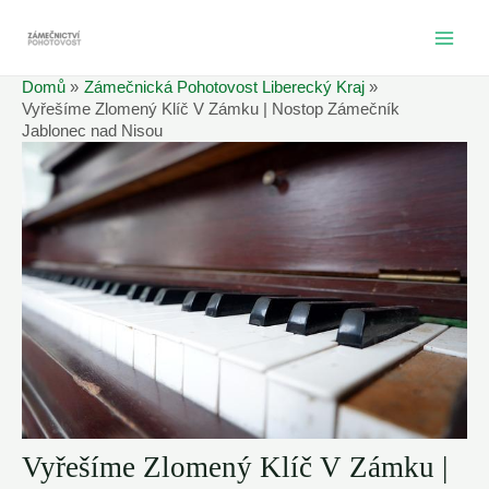
Přeskočit
na
MAI
obsah
Domů
Zámečnická Pohotovost Liberecký Kraj
ME
Vyřešíme Zlomený Klíč V Zámku | Nostop Zámečník
Jablonec nad Nisou
Vyřešíme Zlomený Klíč V Zámku |