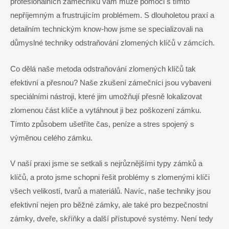
profesionálních zámečníků vám může pomoci s tímto
nepříjemným a frustrujícím problémem. S dlouholetou praxí a
detailním technickým know-how jsme se specializovali na
důmyslné techniky odstraňování zlomených klíčů v zámcích.
Co dělá naše metoda odstraňování zlomených klíčů tak
efektivní a přesnou? Naše zkušení zámečníci jsou vybaveni
speciálními nástroji, které jim umožňují přesně lokalizovat
zlomenou část klíče a vytáhnout ji bez poškození zámku.
Tímto způsobem ušetříte čas, peníze a stres spojený s
výměnou celého zámku.
V naší praxi jsme se setkali s nejrůznějšími typy zámků a
klíčů, a proto jsme schopni řešit problémy s zlomenými klíči
všech velikostí, tvarů a materiálů. Navíc, naše techniky jsou
efektivní nejen pro běžné zámky, ale také pro bezpečnostní
zámky, dveře, skříňky a další přístupové systémy. Není tedy