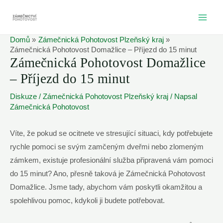
Přeskočit
na
MAI
obsah
Domů
Zámečnická Pohotovost Plzeňský kraj
ME
Zámečnická Pohotovost Domažlice – Příjezd do 15 minut
Zámečnická Pohotovost Domažlice
– Příjezd do 15 minut
Diskuze
/
Zámečnická Pohotovost Plzeňský kraj
/ Napsal
Zámečnická Pohotovost
Víte, že pokud se ocitnete ve stresující situaci, kdy potřebujete
rychle pomoci se svým zamčeným dveřmi nebo zlomeným
zámkem, existuje profesionální služba připravená vám pomoci
do 15 minut? Ano, přesně taková je Zámečnická Pohotovost
Domažlice. Jsme tady, abychom vám poskytli okamžitou a
spolehlivou pomoc, kdykoli ji budete potřebovat.