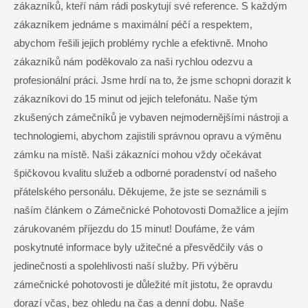
zákazníků, kteří nám rádi poskytují své reference. S každým
zákazníkem jednáme s maximální péčí a respektem,
abychom řešili jejich problémy rychle a efektivně. Mnoho
zákazníků nám poděkovalo za naši rychlou odezvu a
profesionální práci. Jsme hrdí na to, že jsme schopni dorazit k
zákazníkovi do 15 minut od jejich telefonátu. Naše tým
zkušených zámečníků je vybaven nejmodernějšími nástroji a
technologiemi, abychom zajistili správnou opravu a výměnu
zámku na místě. Naši zákazníci mohou vždy očekávat
špičkovou kvalitu služeb a odborné poradenství od našeho
přátelského personálu. Děkujeme, že jste se seznámili s
naším článkem o Zámečnické Pohotovosti Domažlice a jejím
zárukovaném příjezdu do 15 minut! Doufáme, že vám
poskytnuté informace byly užitečné a přesvědčily vás o
jedinečnosti a spolehlivosti naší služby. Při výběru
zámečnické pohotovosti je důležité mít jistotu, že opravdu
dorazí včas, bez ohledu na čas a denní dobu. Naše