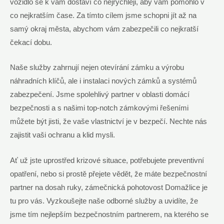
vozidlo se k vám dostaví co nejrychleji, aby vám pomohlo v
co nejkratším čase. Za tímto cílem jsme schopni jít až na
samý okraj města, abychom vám zabezpečili co nejkratší
čekací dobu.
Naše služby zahrnují nejen otevírání zámku a výrobu
náhradních klíčů, ale i instalaci nových zámků a systémů
zabezpečení. Jsme spolehlivý partner v oblasti domácí
bezpečnosti a s našimi top-notch zámkovými řešeními
můžete být jisti, že vaše vlastnictví je v bezpečí. Nechte nás
zajistit vaši ochranu a klid mysli.
Ať už jste uprostřed krizové situace, potřebujete preventivní
opatření, nebo si prostě přejete vědět, že máte bezpečnostní
partner na dosah ruky, zámečnická pohotovost Domažlice je
tu pro vás. Vyzkoušejte naše odborné služby a uvidíte, že
jsme tím nejlepším bezpečnostním partnerem, na kterého se