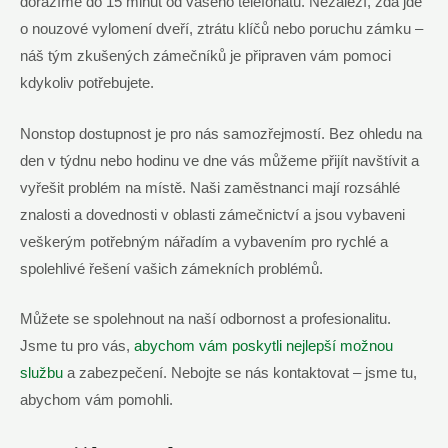
dorazíme do 15 minut od vašeho telefonátu. Nezáleží, zda jde
o nouzové vylomení dveří, ztrátu klíčů nebo poruchu zámku –
náš tým zkušených zámečníků je připraven vám pomoci
kdykoliv potřebujete.
Nonstop dostupnost je pro nás samozřejmostí. Bez ohledu na
den v týdnu nebo hodinu ve dne vás můžeme přijít navštívit a
vyřešit problém na místě. Naši zaměstnanci mají rozsáhlé
znalosti a dovednosti v oblasti zámečnictví a jsou vybaveni
veškerým potřebným nářadím a vybavením pro rychlé a
spolehlivé řešení vašich zámekních problémů.
Můžete se spolehnout na naší odbornost a profesionalitu.
Jsme tu pro vás,
abychom vám poskytli nejlepší možnou
službu
a zabezpečení. Nebojte se nás kontaktovat – jsme tu,
abychom vám pomohli.