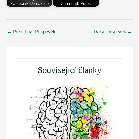
Zámečník Domažlice
Zámečník Písek
Post
←
Předchozí Příspěvek
Další Příspěvek
→
navigation
Související články