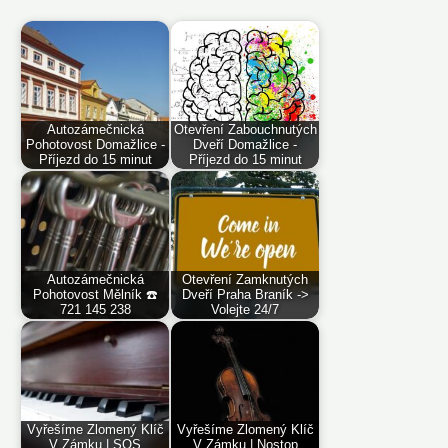
Autozámečnická
Otevření Zabouchnutých
Pohotovost Domažlice -
Dveří Domažlice -
Příjezd do 15 minut
Příjezd do 15 minut
Autozámečnická
Otevření Zamknutých
Pohotovost Mělník ☎️
Dveří Praha Braník ->
721 145 238
Volejte 24/7
Vyřešíme Zlomený Klíč
Vyřešíme Zlomený Klíč
V Zámku | SOS
V Zámku | Nostop