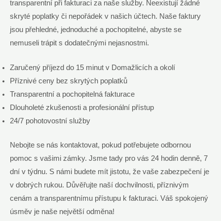
transparentní při fakturaci za naše služby. Neexistují žádné
skryté poplatky či nepořádek v našich účtech. Naše faktury
jsou přehledné, jednoduché a pochopitelné, abyste se
nemuseli trápit s dodatečnými nejasnostmi.
Zaručený příjezd do 15 minut v Domažlicích a okolí
Příznivé ceny bez skrytých poplatků
Transparentní a pochopitelná fakturace
Dlouholeté zkušenosti a profesionální přístup
24/7 pohotovostní služby
Nebojte se nás kontaktovat, pokud potřebujete odbornou
pomoc s vašimi zámky. Jsme tady pro vás 24 hodin denně, 7
dní v týdnu. S námi budete mít jistotu, že vaše zabezpečení je
v dobrých rukou. Důvěřujte naší dochvilnosti, příznivým
cenám a transparentnímu přístupu k fakturaci. Váš spokojený
úsměv je naše největší odměna!