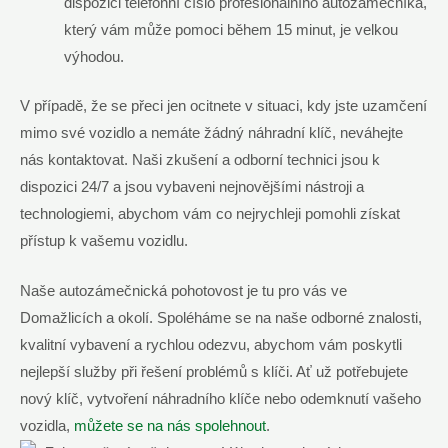
dispozici telefonní číslo profesionálního autozámečníka,
který vám může pomoci během 15 minut, je velkou
výhodou.
V případě, že se přeci jen ocitnete v situaci, kdy jste uzamčení
mimo své vozidlo a nemáte žádný náhradní klíč, neváhejte
nás kontaktovat. Naši zkušení a odborní technici jsou k
dispozici 24/7 a jsou vybaveni nejnovějšími nástroji a
technologiemi, abychom vám co nejrychleji pomohli získat
přístup k vašemu vozidlu.
Naše autozámečnická pohotovost je tu pro vás ve
Domažlicích a okolí. Spoléháme se na naše odborné znalosti,
kvalitní vybavení a rychlou odezvu, abychom vám poskytli
nejlepší služby při řešení problémů s klíči. Ať už potřebujete
nový klíč, vytvoření náhradního klíče nebo odemknutí vašeho
vozidla,
můžete se na nás spolehnout
.