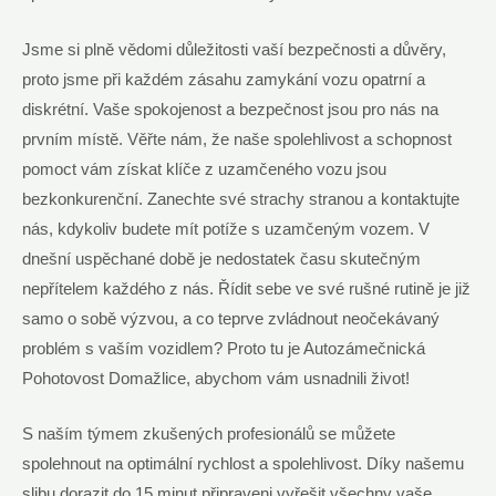
Jsme si plně vědomi důležitosti vaší bezpečnosti a důvěry,
proto jsme při každém zásahu zamykání vozu opatrní a
diskrétní. Vaše spokojenost a bezpečnost jsou pro nás na
prvním místě. Věřte nám, že naše spolehlivost a schopnost
pomoct vám získat klíče z uzamčeného vozu jsou
bezkonkurenční. Zanechte své strachy stranou a kontaktujte
nás, kdykoliv budete mít potíže s uzamčeným vozem. V
dnešní uspěchané době je nedostatek času skutečným
nepřítelem každého z nás. Řídit sebe ve své rušné rutině je již
samo o sobě výzvou, a co teprve zvládnout neočekávaný
problém s vaším vozidlem? Proto tu je Autozámečnická
Pohotovost Domažlice, abychom vám usnadnili život!
S naším týmem zkušených profesionálů se můžete
spolehnout na optimální rychlost a spolehlivost. Díky našemu
slibu dorazit do 15 minut připraveni vyřešit všechny vaše