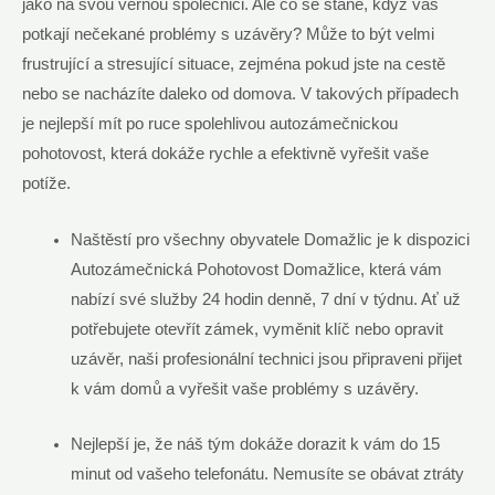
jako na svou věrnou společnici. Ale co se stane, když vás
potkají nečekané problémy s uzávěry? Může to být velmi
frustrující a stresující situace, zejména pokud jste na cestě
nebo se nacházíte daleko od domova. V takových případech
je nejlepší mít po ruce spolehlivou autozámečnickou
pohotovost, která dokáže rychle a efektivně vyřešit vaše
potíže.
Naštěstí pro všechny obyvatele Domažlic je k dispozici
Autozámečnická Pohotovost Domažlice, která vám
nabízí své služby 24 hodin denně, 7 dní v týdnu. Ať už
potřebujete otevřít zámek, vyměnit klíč nebo opravit
uzávěr, naši profesionální technici jsou připraveni přijet
k vám domů a vyřešit vaše problémy s uzávěry.
Nejlepší je, že náš tým dokáže dorazit k vám do 15
minut od vašeho telefonátu. Nemusíte se obávat ztráty