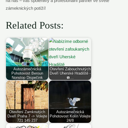
na nás – váš spolehlivý a profesionální partner ve světě
zámeknických potíží!
Related Posts:
Autozámečnická
Otevření Zabouchnutých
Pohotovost Beroun
Dveří Uherské Hradiště -
Nonstop Dispečink
☎️…
Otevření Zamknutých
Autozámečnická
Dveří Praha 7 -> Volejte
Pohotovost Kolín Volejte
721 145 237
24/8