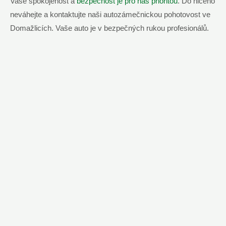
Vaše spokojenost a
bezpečnost je pro nás prioritou
. Do ničeho
neváhejte a kontaktujte naši autozámečnickou pohotovost ve
Domažlicích. Vaše auto je v bezpečných rukou profesionálů.