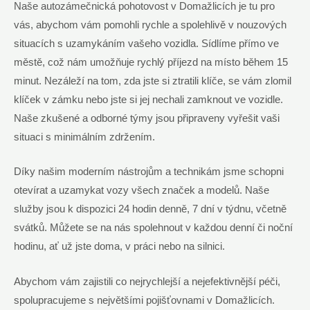
Naše autozámečnická pohotovost v Domažlicích je tu pro
vás, abychom vám pomohli rychle a spolehlivě v nouzových
situacích s uzamykáním vašeho vozidla. Sídlíme přímo ve
městě, což nám umožňuje rychlý příjezd na místo během 15
minut. Nezáleží na tom, zda jste si ztratili klíče, se vám zlomil
klíček v zámku nebo jste si jej nechali zamknout ve vozidle.
Naše zkušené a odborné týmy jsou připraveny vyřešit vaši
situaci s minimálním zdržením.
Díky našim moderním nástrojům a technikám jsme schopni
otevírat a uzamykat vozy všech značek a modelů. Naše
služby jsou k dispozici 24 hodin denně, 7 dní v týdnu, včetně
svátků. Můžete se na nás spolehnout v každou denní či noční
hodinu, ať už jste doma, v práci nebo na silnici.
Abychom vám zajistili co nejrychlejší a nejefektivnější péči,
spolupracujeme s největšími pojišťovnami v Domažlicích.