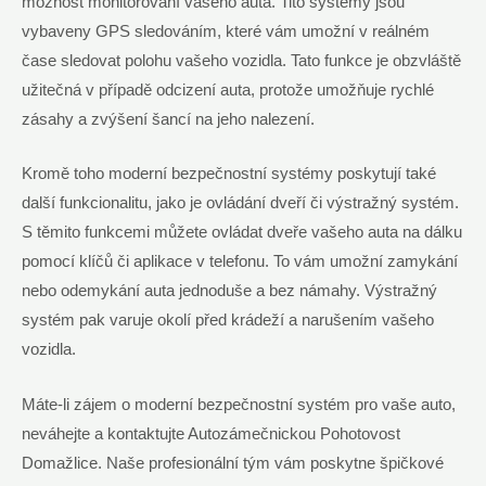
možnost monitorování vašeho auta. Tito systémy jsou
vybaveny GPS sledováním, které vám umožní v reálném
čase sledovat polohu vašeho vozidla. Tato funkce je obzvláště
užitečná v případě odcizení auta, protože umožňuje rychlé
zásahy a zvýšení šancí na jeho nalezení.
Kromě toho moderní bezpečnostní systémy poskytují také
další funkcionalitu, jako je ovládání dveří či výstražný systém.
S těmito funkcemi můžete ovládat dveře vašeho auta na dálku
pomocí klíčů či aplikace v telefonu. To vám umožní zamykání
nebo odemykání auta jednoduše a bez námahy. Výstražný
systém pak varuje okolí před krádeží a narušením vašeho
vozidla.
Máte-li zájem o moderní bezpečnostní systém pro vaše auto,
neváhejte a kontaktujte Autozámečnickou Pohotovost
Domažlice. Naše profesionální tým vám poskytne špičkové