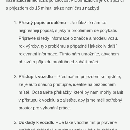
naše autozámečnická pohotovost v Domažlicích je k dispozici
s příjezdem do 15 minut, takže není času nazbyt!
Přesný popis problému
– Je důležité nám co
nejpřesněji popsat, s jakým problémem se potýkáte.
Připravte si tedy informace o značce a modelu vozu,
rok výroby, typ problému a případně i jakékoliv další
relevantní informace. Tímto nám umožníte, abychom
při svém příjezdu mohli ihned zahájit práci.
Přístup k vozidlu
– Před naším příjezdem se ujistěte,
že je auto snadno přístupné, ideálně na bezpečném
místě. Odstraněte překážky, které by nám mohly bránit
v přístupu k vozidlu a zajistěte, aby jsme měli potřebný
prostor pro vykonání práce.
Doklady k vozidlu
– Je také vhodné mít připravené