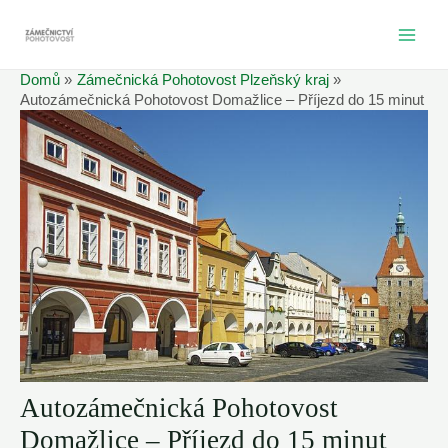
Přeskočit
na
MAI
obsah
Domů
Zámečnická Pohotovost Plzeňský kraj
ME
Autozámečnická Pohotovost Domažlice – Příjezd do 15 minut
Autozámečnická Pohotovost
Domažlice – Příjezd do 15 minut