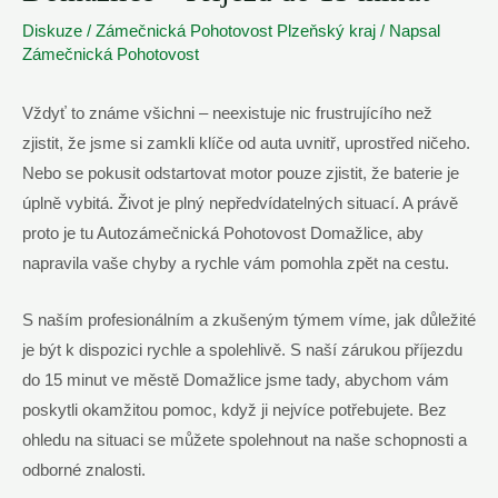
Diskuze
/
Zámečnická Pohotovost Plzeňský kraj
/ Napsal
Zámečnická Pohotovost
Vždyť to známe všichni – neexistuje nic frustrujícího než
zjistit, že jsme si zamkli klíče od auta uvnitř, uprostřed ničeho.
Nebo se pokusit odstartovat motor pouze zjistit, že baterie je
úplně vybitá. Život je plný nepředvídatelných situací. A právě
proto je tu Autozámečnická Pohotovost Domažlice, aby
napravila vaše chyby a rychle vám pomohla zpět na cestu.
S naším profesionálním a zkušeným týmem víme, jak důležité
je být k dispozici rychle a spolehlivě. S naší zárukou příjezdu
do 15 minut ve městě Domažlice jsme tady, abychom vám
poskytli okamžitou pomoc, když ji nejvíce potřebujete. Bez
ohledu na situaci se můžete spolehnout na naše schopnosti a
odborné znalosti.