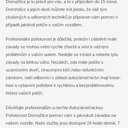
Domažlice je tu právě pro vás, a to s příjezdem do 15 minut.
Domželice a jejich okolí můžete mít jistotu, že náš tým
zkušených a odborných techniků je připraven vám pomoci v
případě jakékoli potíže s vaším vozidlem.
Profesionální pohotovost je důležitá, protože i zdánlivě malé
závady se mohou velmi rychle zhoršit a vést k vážným
problémům s vaším autem. Nedejte se zmást a neberte tyto
závady na lehkou váhu. Nezáleží, zda máte potíže s
uzamčením dveří, ztracenými klíči nebo nefunkčním
zámkem, naši odborníci v oblasti autozámečnictví mají know-
how a vybavení potřebné k rychlému a bezproblémovému
řešení vašich potíží.
Důvěřujte profesionálům a nechte Autozámečnickou
Pohotovost Domažlice pomoci vám s jakoukoli závadou na
vašem vozidle. Naše služby jsou dostupné 24 hodin denně, 7