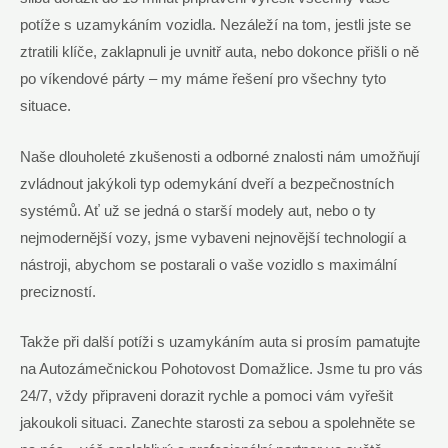
potíže s uzamykáním vozidla. Nezáleží na tom, jestli jste se
ztratili klíče, zaklapnuli je uvnitř auta, nebo dokonce přišli o ně
po víkendové párty – my máme řešení pro všechny tyto
situace.
Naše dlouholeté zkušenosti a odborné znalosti nám umožňují
zvládnout jakýkoli typ odemykání dveří a bezpečnostních
systémů. Ať už se jedná o starší modely aut, nebo o ty
nejmodernější vozy, jsme vybaveni nejnovější technologií a
nástroji, abychom se postarali o vaše vozidlo s maximální
precizností.
Takže při další potíži s uzamykáním auta si prosím pamatujte
na Autozámečnickou Pohotovost Domažlice. Jsme tu pro vás
24/7, vždy připraveni dorazit rychle a pomoci vám vyřešit
jakoukoli situaci. Zanechte starosti za sebou a spolehněte se