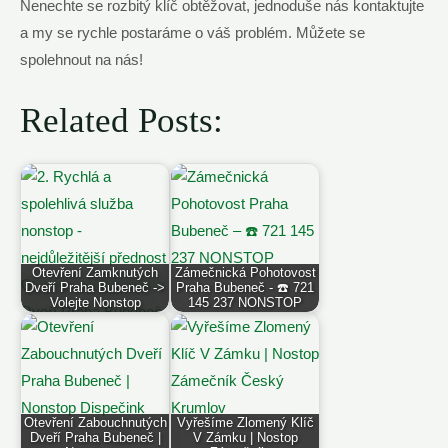
Nenechte se rozbitý klíč obtěžovat, jednoduše nás kontaktujte
a my se rychle postaráme o váš problém. Můžete se
spolehnout na nás!
Related Posts:
Otevření Zamknutých
Zámečnická Pohotovost
Dveří Praha Bubeneč ->
Praha Bubeneč - ☎️ 721
Volejte Nonstop
145 237 NONSTOP
Otevření Zabouchnutých
Vyřešíme Zlomený Klíč
Dveří Praha Bubeneč |
V Zámku | Nostop