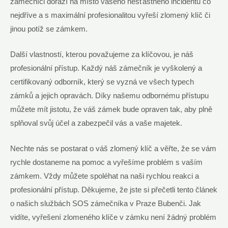
zámečníci dorazí na místo vašeho nešťastného incidentu co
nejdříve a s maximální profesionalitou vyřeší zlomený klíč či
jinou potíž se zámkem.
Další vlastností, kterou považujeme za klíčovou, je náš
profesionální přístup. Každý náš zámečník je vyškolený a
certifikovaný odborník, který se vyzná ve všech typech
zámků a jejich opravách. Díky našemu odbornému přístupu
můžete mít jistotu, že váš zámek bude opraven tak, aby plně
splňoval svůj účel a zabezpečil vás a vaše majetek.
Nechte nás se postarat o váš zlomený klíč a věřte, že se vám
rychle dostaneme na pomoc a vyřešíme problém s vaším
zámkem. Vždy můžete spoléhat na naši rychlou reakci a
profesionální přístup. Děkujeme, že jste si přečetli tento článek
o našich službách SOS zámečníka v Praze Bubenči. Jak
vidíte, vyřešení zlomeného klíče v zámku není žádný problém