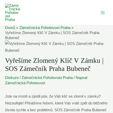
Přeskočit
na
MAI
obsah
ME
Domů
Zámečnická Pohotovost Praha
Vyřešíme Zlomený Klíč V Zámku | SOS Zámečník Praha
Bubeneč
Vyřešíme Zlomený Klíč V Zámku |
SOS Zámečník Praha Bubeneč
Diskuze
/
Zámečnická Pohotovost Praha
/ Napsal
Zámečnická Pohotovost
Jste na místě a zjistili jste, že Váš klíč se zlomil v zámku?
Nezoufejte! Přinášíme řešení, které Vás vrátí zpět do běžného
života rychle a bez problémů. SOS Zámečník Praha Bubeneč