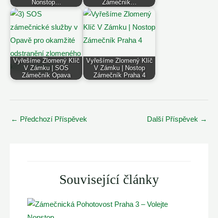
Nonstop…
Zámečník…
Vyřešíme Zlomený Klíč
Vyřešíme Zlomený Klíč
V Zámku | SOS
V Zámku | Nostop
Zámečník Opava
Zámečník Praha 4
Post
←
Předchozí Příspěvek
Další Příspěvek
→
navigation
Související články