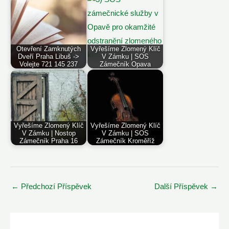
Otevření Zamknutých
Vyřešíme Zlomený Klíč
Dveří Praha Libuš ->
V Zámku | SOS
Volejte 721 145 237
Zámečník Opava
Vyřešíme Zlomený Klíč
Vyřešíme Zlomený Klíč
V Zámku | Nostop
V Zámku | SOS
Zámečník Praha 16
Zámečník Kroměříž
Post
←
Předchozí Příspěvek
Další Příspěvek
→
navigation