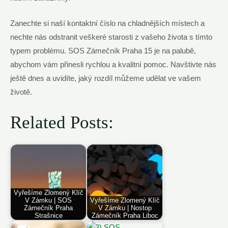
Zanechte si naší kontaktní číslo na chladnějších místech a
nechte nás odstranit veškeré starosti z vašeho života s tímto
typem problému. SOS Zámečník Praha 15 je na palubě,
abychom vám přinesli rychlou a kvalitní pomoc. Navštivte nás
ještě dnes a uvidíte, jaký rozdíl můžeme udělat ve vašem
životě.
Related Posts:
Vyřešíme Zlomený Klíč
V Zámku | SOS
Vyřešíme Zlomený Klíč
Zámečník Praha
V Zámku | Nostop
Strašnice
Zámečník Praha Liboc