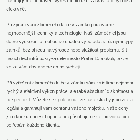
nástroji jsme připraveni vyřešit tento úkol za vás, a to rychle a
efektivně.
Při zpracování zlomeného klíče v zámku používáme
nejmodernější techniky a technologie. Naši zámečníci jsou
dobře vyškoleni a mohou se snadno vypořádat s různými typy
zámků, bez ohledu na výrobce nebo složitost problému. Síť
našich techniků pokrývá celé město Praha 15 a okolí, takže
se ke vám dostaneme co nejrychleji.
Při vyřešení zlomeného klíče v zámku vám zajistíme nejenom
rychlý a efektivní výkon práce, ale také absolutní diskrétnost a
bezpečnost. Můžete se spolehnout, že naše služby jsou zcela
legální a garantují vám ochranu vašeho majetku. Naše ceny
jsou konkurenceschopné a přizpůsobujeme se individuálním
potřebám každého klienta.