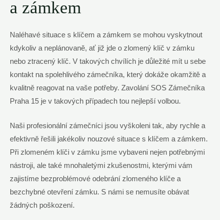
a zámkem
Naléhavé situace s klíčem a zámkem se mohou vyskytnout
kdykoliv a neplánovaně, ať již jde o zlomený klíč v zámku
nebo ztracený klíč. V takových chvílích je důležité mít u sebe
kontakt na spolehlivého zámečníka, který dokáže okamžitě a
kvalitně reagovat na vaše potřeby. Zavolání SOS Zámečníka
Praha 15 je v takových případech tou nejlepší volbou.
Naši profesionální zámečníci jsou vyškoleni tak, aby rychle a
efektivně řešili jakékoliv nouzové situace s klíčem a zámkem.
Při zlomeném klíči v zámku jsme vybaveni nejen potřebnými
nástroji, ale také mnohaletými zkušenostmi, kterými vám
zajistíme bezproblémové odebrání zlomeného klíče a
bezchybné otevření zámku. S námi se nemusíte obávat
žádných poškození.