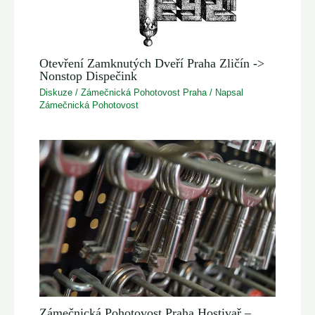
Otevření Zamknutých Dveří Praha Zličín ->
Nonstop Dispečink
Diskuze
/
Zámečnická Pohotovost Praha
/ Napsal
Zámečnická Pohotovost
Zámečnická Pohotovost Praha Hostivař –