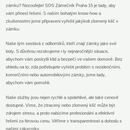
zámku? Nezoufejte! SOS Zámečník Praha 15 je tady, aby
vám přinesl řešení. S naším bohatým know-how a
zkušenostmi jsme připraveni vyřešit jakýkoli zlomený klíč v
zámku.
Naše tým sestává z odborníků, kteří znají zámky jako své
boty. S důvěrou rezolvujeme i ty nejnáročnější situace,
abychom vám poskytli klid a bezpečí ve vašem domově. Bez
ohledu na to, zda potřebujete vyřešit problém s rezidenčními,
komerčními nebo automobilovými zámky, jsme tady,
abychom vám pomohli.
Naše služby jsou nejen rychlé a spolehlivé, ale také cenově
dostupné. Víme, že ztracený nebo zlomený klíč může být
zdrojem stresu, a proto nabízíme profesionální a efektivní
řešení za férovou cenu. Věříme v transparentnost a dohodu s
našimi zákazníky.