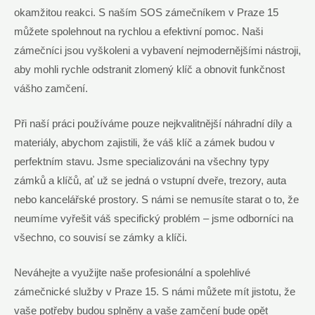
okamžitou reakci. S naším SOS zámečníkem v Praze 15
můžete spolehnout na rychlou a efektivní pomoc. Naši
zámečníci jsou vyškoleni a vybavení nejmodernějšími nástroji,
aby mohli rychle odstranit zlomený klíč a obnovit funkčnost
vášho zamčení.
Při naší práci používáme pouze nejkvalitnější náhradní díly a
materiály, abychom zajistili, že váš klíč a zámek budou v
perfektním stavu. Jsme specializováni na všechny typy
zámků a klíčů, ať už se jedná o vstupní dveře, trezory, auta
nebo kancelářské prostory. S námi se nemusíte starat o to, že
neumíme vyřešit váš specifický problém – jsme odborníci na
všechno, co souvisí se zámky a klíči.
Neváhejte a využijte naše profesionální a spolehlivé
zámečnické služby v Praze 15. S námi můžete mít jistotu, že
vaše potřeby budou splněny a vaše zamčení bude opět