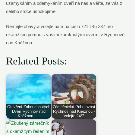
uzamykáním a odemykáním dveří na nás a věřte, že vás z
celého srdce uspokojíme.
Nemějte obavy a volejte nám na číslo 721 145 237 pro
okamžitou pomoc s vašimi zamknutými dveřmi v Rychnově
nad Kněžnou.
Related Posts:
Otevření Zabouchnutých
Zámečnická Pohotovost
Dveří Rychnov nad
Rychnov nad Kněžnou -
Kněžnou -…
Volejte 24/7