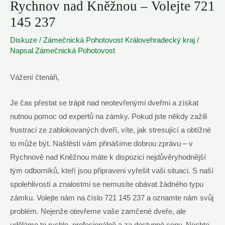
Rychnov nad Kněžnou – Volejte 721
145 237
Diskuze
/
Zámečnická Pohotovost Královehradecký kraj
/
Napsal
Zámečnická Pohotovost
Vážení čtenáři,
Je čas přestat se trápit nad neotevřenými dveřmi a získat
nutnou pomoc od expertů na zámky. Pokud jste někdy zažili
frustraci ze zablokovaných dveří, víte, jak stresující a obtížné
to může být. Naštěstí vám přinášíme dobrou zprávu – v
Rychnově nad Kněžnou máte k dispozici nejdůvěryhodnější
tým odborníků, kteří jsou připraveni vyřešit vaši situaci. S naší
spolehlivostí a znalostmi se nemusíte obávat žádného typu
zámku. Volejte nám na číslo 721 145 237 a oznamte nám svůj
problém. Nejenže otevřeme vaše zamčené dveře, ale
uděláme to rychle, profesionálně a za dostupné ceny. Nechte