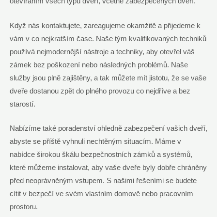
otevíráním všech typů dveří, včetně zabezpečených dveří.
Když nás kontaktujete, zareagujeme okamžitě a přijedeme k
vám v co nejkratším čase. Naše tým kvalifikovaných techniků
používá nejmodernější nástroje a techniky, aby otevřel váš
zámek bez poškození nebo následných problémů. Naše
služby jsou plně zajištěny, a tak můžete mít jistotu, že se vaše
dveře dostanou zpět do plného provozu co nejdříve a bez
starostí.
Nabízíme také poradenství ohledně zabezpečení vašich dveří,
abyste se příště vyhnuli nechtěným situacím. Máme v
nabídce širokou škálu bezpečnostních zámků a systémů,
které můžeme instalovat, aby vaše dveře byly dobře chráněny
před neoprávněným vstupem. S našimi řešeními se budete
cítit v bezpečí ve svém vlastním domově nebo pracovním
prostoru.