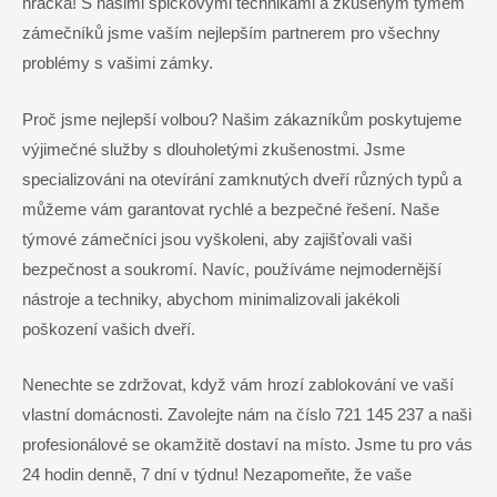
hračka! S našimi špičkovými technikami a zkušeným týmem
zámečníků jsme vaším nejlepším partnerem pro všechny
problémy s vašimi zámky.
Proč jsme nejlepší volbou? Našim zákazníkům poskytujeme
výjimečné služby s dlouholetými zkušenostmi. Jsme
specializováni na otevírání zamknutých dveří různých typů a
můžeme vám garantovat rychlé a bezpečné řešení. Naše
týmové zámečníci jsou vyškoleni, aby zajišťovali vaši
bezpečnost a soukromí. Navíc, používáme nejmodernější
nástroje a techniky, abychom minimalizovali jakékoli
poškození vašich dveří.
Nenechte se zdržovat, když vám hrozí zablokování ve vaší
vlastní domácnosti. Zavolejte nám na číslo 721 145 237 a naši
profesionálové se okamžitě dostaví na místo. Jsme tu pro vás
24 hodin denně, 7 dní v týdnu! Nezapomeňte, že vaše