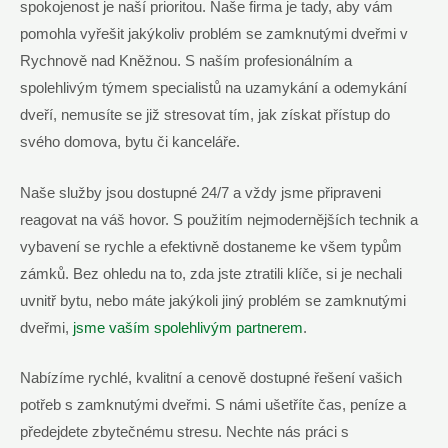
spokojenost je naší prioritou. Naše firma je tady, aby vám
pomohla vyřešit jakýkoliv problém se zamknutými dveřmi v
Rychnově nad Kněžnou. S naším profesionálním a
spolehlivým týmem specialistů na uzamykání a odemykání
dveří, nemusíte se již stresovat tím, jak získat přístup do
svého domova, bytu či kanceláře.
Naše služby jsou dostupné 24/7 a vždy jsme připraveni
reagovat na váš hovor. S použitím nejmodernějších technik a
vybavení se rychle a efektivně dostaneme ke všem typům
zámků. Bez ohledu na to, zda jste ztratili klíče, si je nechali
uvnitř bytu, nebo máte jakýkoli jiný problém se zamknutými
dveřmi,
jsme vaším spolehlivým partnerem
.
Nabízíme rychlé, kvalitní a cenově dostupné řešení vašich
potřeb s zamknutými dveřmi. S námi ušetříte čas, peníze a
předejdete zbytečnému stresu. Nechte nás práci s