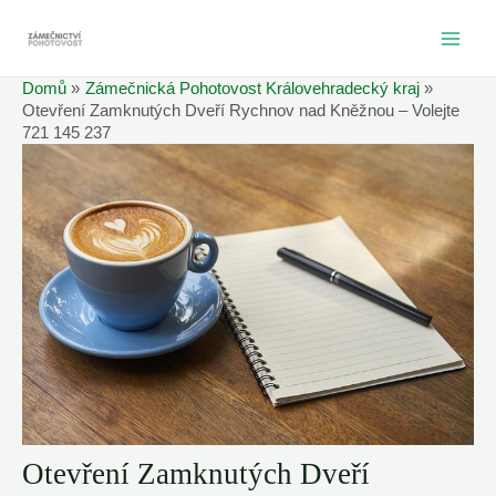
Přeskočit
na
MAI
obsah
Domů
Zámečnická Pohotovost Královehradecký kraj
ME
Otevření Zamknutých Dveří Rychnov nad Kněžnou – Volejte
721 145 237
Otevření Zamknutých Dveří