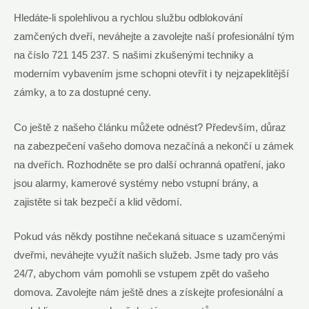
Hledáte-li spolehlivou a rychlou službu odblokování
zamčených dveří, neváhejte a zavolejte naší profesionální tým
na číslo 721 145 237. S našimi zkušenými techniky a
moderním vybavením jsme schopni otevřít i ty nejzapeklitější
zámky, a to za dostupné ceny.
Co ještě z našeho článku můžete odnést? Především, důraz
na zabezpečení vašeho domova nezačíná a nekončí u zámek
na dveřích. Rozhodněte se pro další ochranná opatření, jako
jsou alarmy, kamerové systémy nebo vstupní brány, a
zajistěte si tak bezpečí a klid vědomí.
Pokud vás někdy postihne nečekaná situace s uzamčenými
dveřmi, neváhejte využít našich služeb. Jsme tady pro vás
24/7, abychom vám pomohli se vstupem zpět do vašeho
domova. Zavolejte nám ještě dnes a získejte profesionální a