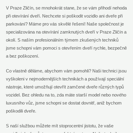
V Praze Zličín, se mnohokrát stane, že se vám přihodí nehoda
při otevírání dveří. Nechcete si poškodit vozidlo ani dveře při
parkování? Máme pro vás skvělé řešení! Naše společnost je
specializována na otevírání zamknutých dveří v Praze Zličín a
okolí. S naším profesionálním týmem zkušených techniků
jsme schopni vám pomoci s otevřením dveří rychle, bezpečně
a bez poškození.
Co vlastně děláme, abychom vám pomohli? Naši technici jsou
vyškoleni v nejmodernějších technikách a používají speciální
nástroje, které umožňují otevřít zamčené dveře různých typů
vozidel. Bez ohledu na to, zda máte starší model nebo nového
luxusního vůz, jsme schopni se dostat dovnitř, aniž bychom
poškodili dveře.
S naší službou můžete mít stoprocentní jistotu, že vaše