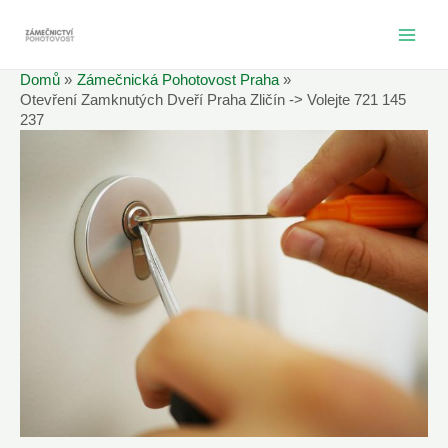
Přeskočit
na
MAI
obsah
Domů
Zámečnická Pohotovost Praha
ME
Otevření Zamknutých Dveří Praha Zličín -> Volejte 721 145
237