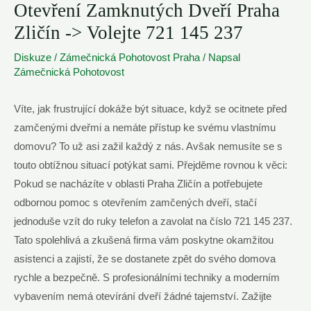
Otevření Zamknutých Dveří Praha
Zličín -> Volejte 721 145 237
Diskuze
/
Zámečnická Pohotovost Praha
/ Napsal
Zámečnická Pohotovost
Víte, jak frustrující dokáže být situace, když se ocitnete před
zamčenými dveřmi a nemáte přístup ke svému vlastnímu
domovu? To už asi zažil každý z nás. Avšak nemusíte se s
touto obtížnou situací potýkat sami. Přejděme rovnou k věci:
Pokud se nacházíte v oblasti Praha Zličín a potřebujete
odbornou pomoc s otevřením zamčených dveří, stačí
jednoduše vzít do ruky telefon a zavolat na číslo 721 145 237.
Tato spolehlivá a zkušená firma vám poskytne okamžitou
asistenci a zajistí, že se dostanete zpět do svého domova
rychle a bezpečně. S profesionálními techniky a moderním
vybavením nemá otevírání dveří žádné tajemství. Zažijte