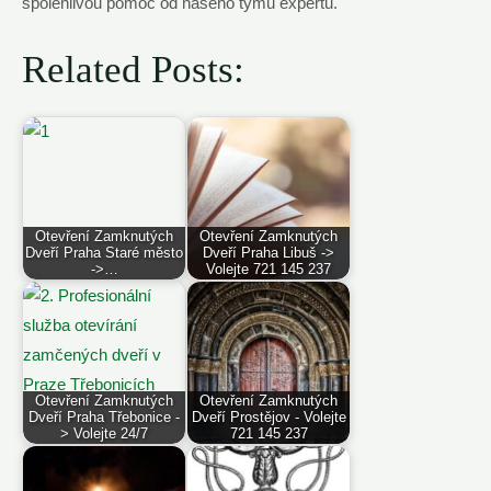
spolehlivou pomoc od našeho týmu expertů.
Related Posts:
Otevření Zamknutých
Otevření Zamknutých
Dveří Praha Staré město
Dveří Praha Libuš ->
->…
Volejte 721 145 237
Otevření Zamknutých
Otevření Zamknutých
Dveří Praha Třebonice -
Dveří Prostějov - Volejte
> Volejte 24/7
721 145 237