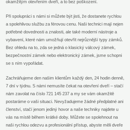
okamžitým otevřením dveří, a to bez poškození.
Při spolupráci s námi si můžete být jisti, že dostanete rychlou
a spolehlivou službu za férovou cenu. Naši technici mají nejen
potřebné dovednosti a znalosti, ale také moderní nástroje a
vybavení, které nám umožňují otevřít nejrůznější typy zámků.
Bez ohledu na to, zda se jedná o klasický válcový zámek,
bezpečnostní zámek nebo elektronický zámek, jsme schopni
se s ním vypořádat.
Zachráňujeme den našim klientům každý den, 24 hodin denně,
7 dní v týdnu. S námi nemusíte čekat na otevření dveří – stačí
nám zavolat na číslo 721 145 237 a my se vám okamžitě
postaráme o vaši situaci. Nevyžadujeme žádné předplatné ani
členství, stačí jenom jediný hovor a naše techniky najdete u
vás na místě během krátké doby. Můžete se spolehnout na
naši rychlou odezvu a profesionální přístup, abyste měli dveře