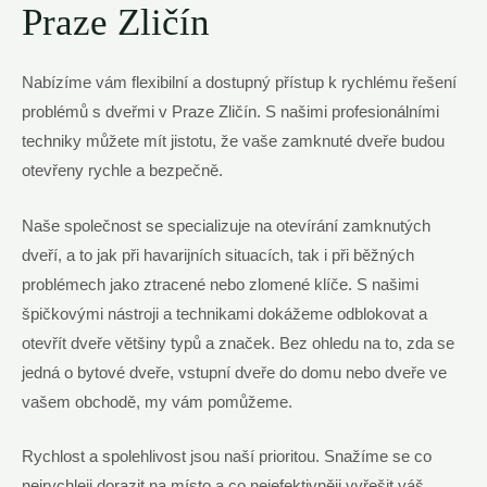
Praze Zličín
Nabízíme vám flexibilní a dostupný přístup k rychlému řešení
problémů s dveřmi v Praze Zličín. S našimi profesionálními
techniky můžete mít jistotu, že vaše zamknuté dveře budou
otevřeny rychle a bezpečně.
Naše společnost se specializuje na otevírání zamknutých
dveří, a to jak při havarijních situacích, tak i při běžných
problémech jako ztracené nebo zlomené klíče. S našimi
špičkovými nástroji a technikami dokážeme odblokovat a
otevřít dveře většiny typů a značek. Bez ohledu na to, zda se
jedná o bytové dveře, vstupní dveře do domu nebo dveře ve
vašem obchodě, my vám pomůžeme.
Rychlost a spolehlivost jsou naší prioritou. Snažíme se co
nejrychleji dorazit na místo a co nejefektivněji vyřešit váš