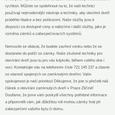
rychlost. Můžete se spolehnout na to, že naši technici
používají nejmodernější nástroje a techniky, aby otevření dveří
proběhlo hladce a bez poškození. Naše služby jsou k
dispozici za dostupné ceny a nabízíme i další služby, jako je
výměna zámků a zabezpečovacích systémů.
Nemusíte se obávat, že budete zavření venku nebo že se
dostanete do potíží se zámky. Naše zkušené techniky pro
otevírání dveří jsou tu pro vás kdykoliv, během celého dne i
noci. Kontaktujte nás na telefonním čísle 721 145 237 a zbavte
se starostí spojených se zamknutými dveřmi. Vaše
spokojenost je naší prioritou! Děkujeme, že jste si přečetli náš
článek o otevírání zamknutých dveří v Praze Zličíně!
Doufáme, že jsme vám poskytli všechny potřebné informace
a připomněli vám, jak důležitou roli mohou zámky hrát při
zabezpečení vašeho bytu či domu.