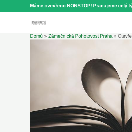
Přeskočit
Máme ovevřeno NONSTOP! Pracujeme celý tý
na
obsah
Domů
Zámečnická Pohotovost Praha
Otevře