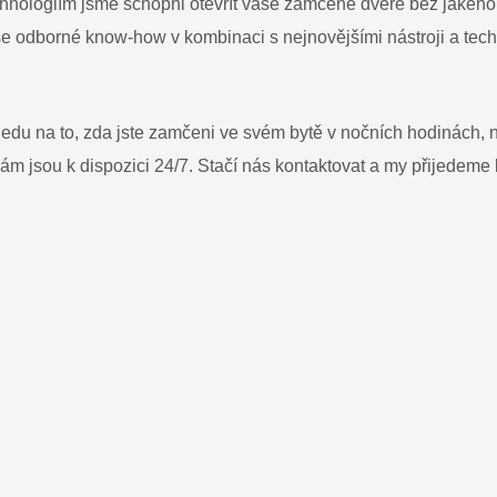
ologiím jsme schopni otevřít vaše zamčené dveře bez jakéhoko
 odborné know-how v kombinaci s nejnovějšími nástroji a tech
edu na to, zda jste zamčeni ve svém bytě v nočních hodinách,
ám jsou k dispozici 24/7. Stačí nás kontaktovat a my přijedem