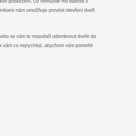
li poškození. Už nemusíte mít starosti s
nikami nám umožňuje provést otevření dveří
 nebo se vám to nepodaří odemknout dveře do
e k vám co nejrychleji, abychom vám pomohli