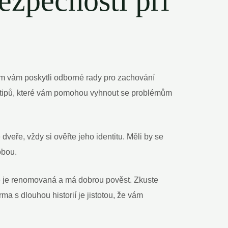
ezpečnosti při
m vám poskytli odborné rady pro zachování
k tipů, které vám pomohou vyhnout se problémům
veře, vždy si ověřte jeho identitu. Měli by se
obou.
 že je renomovaná a má dobrou pověst. Zkuste
ma s dlouhou historií je jistotou, že vám