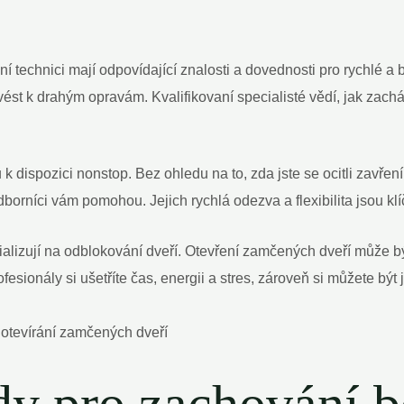
ní technici mají odpovídající znalosti a dovednosti pro rychlé a
vést k drahým opravám. Kvalifikovaní specialisté vědí, jak zac
u k dispozici nonstop. Bez ohledu na to, zda jste se ocitli zav
borníci vám pomohou. Jejich rychlá odezva a flexibilita jsou kl
ializují na odblokování dveří. Otevření zamčených dveří může být
esionály si ušetříte čas, energii a stres, zároveň si můžete být 