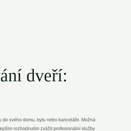
ání dveří:
tupu do svého domu, bytu nebo kanceláře. Možná
nejlepším rozhodnutím zvážit profesionální služby