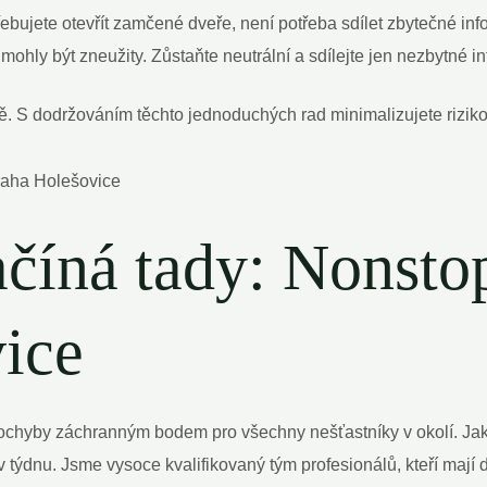
řebujete otevřít zamčené dveře, není potřeba sdílet zbytečné i
ohly být zneužity. Zůstaňte neutrální a sdílejte jen nezbytné in
. S dodržováním těchto jednoduchých rad minimalizujete riziko p
ačíná tady: Nonsto
ice
chyby záchranným bodem pro všechny nešťastníky v okolí. Jakmi
v týdnu. Jsme vysoce kvalifikovaný tým profesionálů, kteří mají