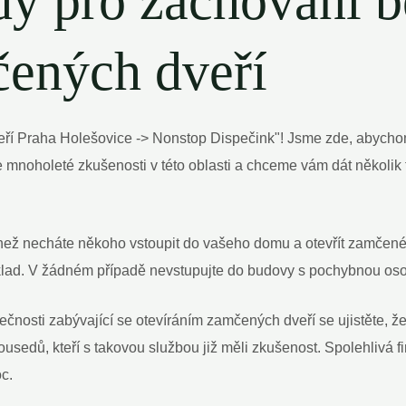
dy pro zachování b
čených dveří
eří Praha Holešovice -> Nonstop Dispečink"! Jsme zde, abycho
e mnoholeté zkušenosti v této oblasti a chceme vám dát několi
 než necháte někoho vstoupit do vašeho domu a otevřít zamčené d
 doklad. V žádném případě nevstupujte do budovy s pochybnou os
lečnosti zabývající se otevíráním zamčených dveří se ujistěte,
usedů, kteří s takovou službou již měli zkušenost. Spolehlivá fir
c.