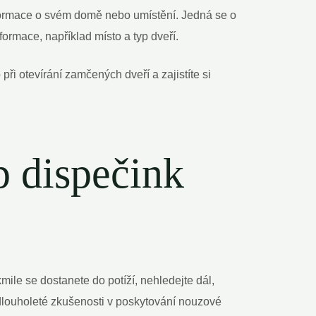
nformace o svém domě nebo umístění. Jedná se o
formace, například místo a typ dveří.
ři otevírání zamčených dveří a zajistíte si
p dispečink
le se dostanete do potíží, nehledejte dál,
 dlouholeté zkušenosti v poskytování nouzové