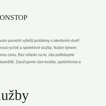
7 NONSTOP
 vám pomohli vyřešit problémy s otevřením dveří
nout rychlé a spolehlivé služby. Našim týmem
pnou cenu. Bez ohledu na to, zda potřebujete
okamžitě. Zaručujeme vám kvalitu, spolehlivost a
lužby