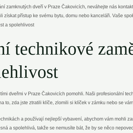
rání zamknutých dveří v Praze Čakovicích, neváhejte nás kontak
ískat přístup ke svému bytu, domu nebo kanceláři. Vaše spokoj
lní technikové zam
lehlivost
tími dveřmi v Praze Čakovicích pomohli. Naši profesionální tec
 to, zda jste ztratili klíče, zlomili si klíček v zámku nebo se v
echnikách a používají nejlepší vybavení, abychom vám mohli zar
esná a spolehlivá, takže se nemusíte bát, že by se něco nepov