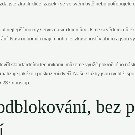
 zda jste ztratili klíče, zasekli se ve svém bytě nebo potřebuj
nout nejlepší možný servis našim klientům. Jsme si vědomi důle
rání. Naši odborníci mají mnoho let zkušeností v oboru a jsou v
evřít standardními technikami, můžeme využít pokročilého nástro
malizuje jakékoli poškození dveří. Naše služby jsou rychlé, sp
45 237 nonstop.
odblokování, bez 
í