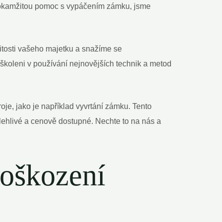
ete okamžitou pomoc s vypáčením zámku, jsme
žitosti vašeho majetku a snažíme se
yškoleni v používání nejnovějších technik a metod
je, jako je například vyvrtání zámku. Tento
olehlivé a cenově dostupné. Nechte to na nás a
poškození