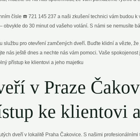
fonním čísle ☎️ 721 145 237 a naši zkušení technici vám budou 
– obvykle do 30 minut od vašeho volání. S námi se nemusíte bát
ou službu pro otevření zamčených dveří. Buďte klidní a vězte, 
e nás ještě dnes a nechte nás vám pomoci. Vaše spokojenost je
veří v Praze Čakov
stup ke klientovi 
tých dveří v lokalitě Praha Čakovice. S našimi profesionálním