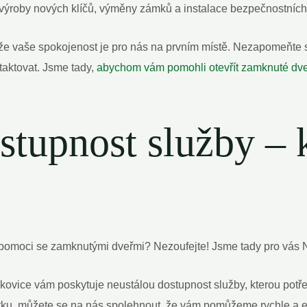
 výroby nových klíčů, výměny zámků a instalace bezpečnostníc
ože vaše spokojenost je pro nás na prvním místě. Nezapomeňte si n
taktovat. Jsme tady,
abychom vám pomohli otevřít zamknuté dv
stupnost služby – 
 pomoci se zamknutými dveřmi? Nezoufejte! Jsme tady pro vás 
ovice vám poskytuje neustálou dostupnost služby, kterou potře
tku, můžete se na nás spolehnout, že vám pomůžeme rychle a e