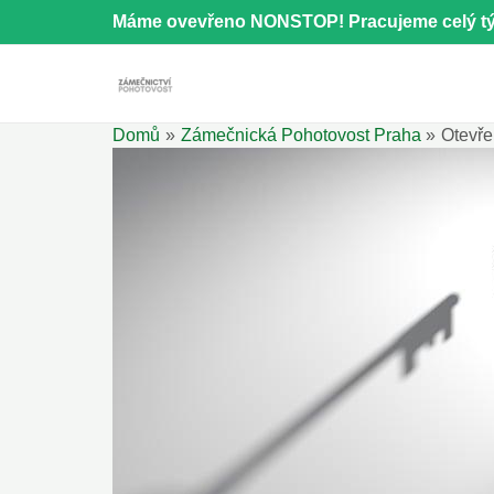
Přeskočit
Máme ovevřeno NONSTOP! Pracujeme celý tý
na
obsah
Domů
Zámečnická Pohotovost Praha
Otevře