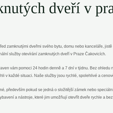
knutých dveří v pr
 před zamknutými dveřmi svého bytu, domu nebo kanceláře, jistě vít
nální služby otevírání zamknutých dveří v Praze Čakovicích.
en vám pomoci 24 hodin denně a 7 dní v týdnu. Bez ohledu na to,
 v každé situaci. Naše služby jsou rychlé, spolehlivé a cenov
é, především pokud se jedná o složitější zámek nebo speciální 
ybavení a nástroje, které jim umožňují otevřít dveře rychle a b