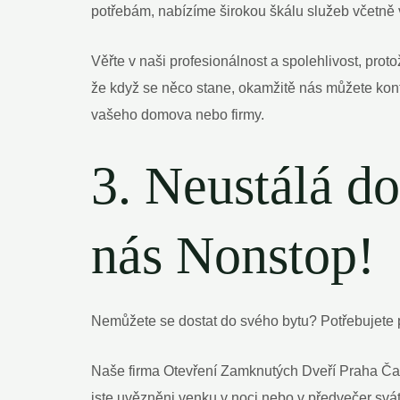
potřebám, nabízíme širokou škálu služeb včetně
Věřte v naši profesionálnost a spolehlivost, prot
že když se něco stane, okamžitě nás můžete kon
vašeho domova nebo firmy.
3. Neustálá do
nás Nonstop!
Nemůžete se dostat do svého bytu? Potřebujete
Naše firma Otevření Zamknutých Dveří Praha Čak
jste uvězněni venku v noci nebo v předvečer svá