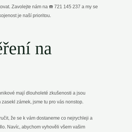
tovat. Zavolejte nám na ☎️ 721 145 237 a my se
enost je naší prioritou.
ěření na
hnikové mají dlouholeté zkušenosti a jsou
ám zasekl zámek, jsme tu pro vás nonstop.
učit, že se k vám dostaneme co nejrychleji a
edlo. Navíc, abychom vyhověli všem vašim