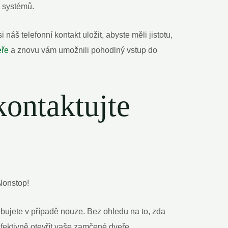
h systémů.
áš telefonní kontakt uložit, abyste měli jistotu,
eře
a znovu vám umožnili pohodlný vstup do
kontaktujte
Nonstop!
bujete v případě nouze. Bez ohledu na to, zda
fektivně otevřít vaše zamčené dveře.