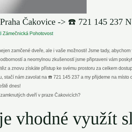
 Praha Čakovice -> ☎️ 721 145 23
al
Zámečnická Pohotovost
í nejen zamčené dveře, ale i vaše možnosti! Jsme tady, abychom
 odborností a neomylnou zkušeností jsme připraveni vám poskyt
etěz a znovu získáte přístup ke svému prostoru za celkem dostu
u, stačí nám zavolat na ☎️ 721 145 237 a my přijdeme na místo 
ještě dnes!
 je vhodné využít s