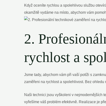
Když oceníte rychlou a spolehlivou službu oteví
okamžitě vydáme na místo, abychom vám pomohli z
2. Profesioná
rychlost a spo
Jsme tady, abychom vám při vaší potíži s zamknu
zaměřeni na rychlost a spolehlivost. Bez ohledu na
Naši technici jsou vyškoleni v nejmodernějších t
vyřešíme váš problém efektivně. Realizace je př