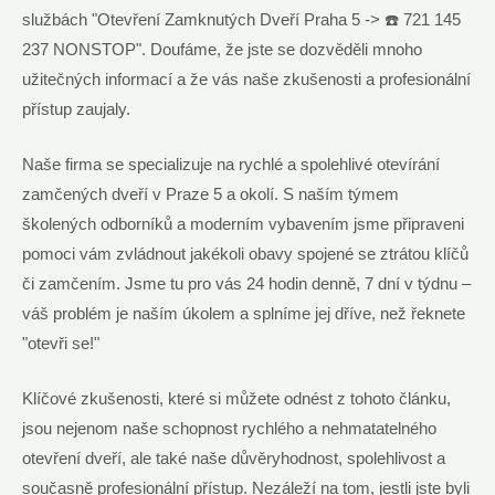
službách "Otevření Zamknutých Dveří Praha 5 -> ☎️ 721 145
237 NONSTOP". Doufáme, že jste se dozvěděli mnoho
užitečných informací a že vás naše zkušenosti a profesionální
přístup zaujaly.
Naše firma se specializuje na rychlé a spolehlivé otevírání
zamčených dveří v Praze 5 a okolí. S naším týmem
školených odborníků a moderním vybavením jsme připraveni
pomoci vám zvládnout jakékoli obavy spojené se ztrátou klíčů
či zamčením. Jsme tu pro vás 24 hodin denně, 7 dní v týdnu –
váš problém je naším úkolem a splníme jej dříve, než řeknete
"otevři se!"
Klíčové zkušenosti, které si můžete odnést z tohoto článku,
jsou nejenom naše schopnost rychlého a nehmatatelného
otevření dveří, ale také naše důvěryhodnost, spolehlivost a
současně profesionální přístup. Nezáleží na tom, jestli jste byli