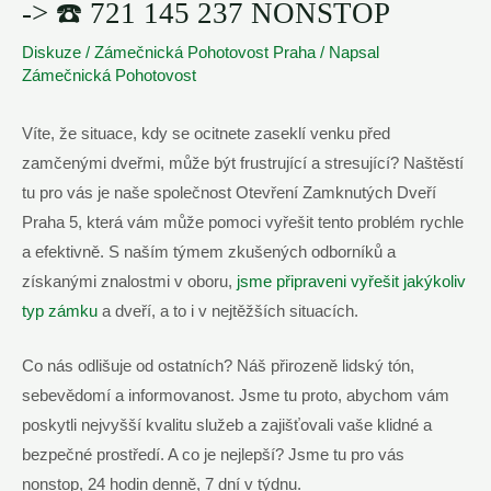
-> ☎️ 721 145 237 NONSTOP
Diskuze
/
Zámečnická Pohotovost Praha
/ Napsal
Zámečnická Pohotovost
Víte, že situace, kdy se ocitnete zaseklí venku před
zamčenými dveřmi, může být frustrující a stresující? Naštěstí
tu pro vás je naše společnost Otevření Zamknutých Dveří
Praha 5, která vám může pomoci vyřešit tento problém rychle
a efektivně. S naším týmem zkušených odborníků a
získanými znalostmi v oboru,
jsme připraveni vyřešit jakýkoliv
typ zámku
a dveří, a to i v nejtěžších situacích.
Co nás odlišuje od ostatních? Náš přirozeně lidský tón,
sebevědomí a informovanost. Jsme tu proto, abychom vám
poskytli nejvyšší kvalitu služeb a zajišťovali vaše klidné a
bezpečné prostředí. A co je nejlepší? Jsme tu pro vás
nonstop, 24 hodin denně, 7 dní v týdnu.