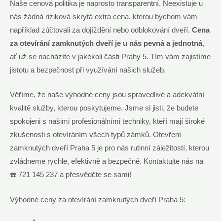
Naše cenová politika je naprosto transparentní. Neexistuje u
nás žádná riziková skrytá extra cena, kterou bychom vám
například zúčtovali za dojíždění nebo odblokování dveří.
Cena
za otevírání zamknutých dveří je u nás pevná a jednotná
,
ať už se nacházíte v jakékoli části Prahy 5. Tím vám zajistíme
jistotu a bezpečnost při využívání našich služeb.
Věříme, že naše výhodné ceny jsou spravedlivé a adekvátní
kvalitě služby, kterou poskytujeme. Jsme si jisti, že budete
spokojeni s našimi profesionálními techniky, kteří mají široké
zkušenosti s otevíráním všech typů zámků. Otevření
zamknutých dveří Praha 5 je pro nás rutinní záležitostí, kterou
zvládneme rychle, efektivně a bezpečně. Kontaktujte nás na
☎️ 721 145 237 a přesvědčte se sami!
Výhodné ceny za otevírání zamknutých dveří Praha 5: