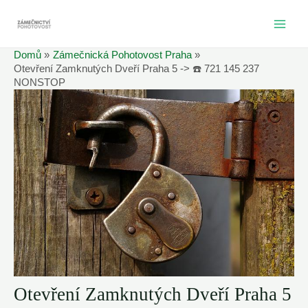
Přeskočit
na
MAI
obsah
Domů
Zámečnická Pohotovost Praha
ME
Otevření Zamknutých Dveří Praha 5 -> ☎️ 721 145 237
NONSTOP
Otevření Zamknutých Dveří Praha 5