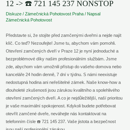
12 -> ☎️ 721 145 237 NONSTOP
Diskuze
/
Zámečnická Pohotovost Praha
/ Napsal
Zámečnická Pohotovost
Představte si, že stojíte před zamčenými dveřmi a nejde najít
klíč. Co teď? Nezoufejte! Jsme tu, abychom vám pomohli.
Otevření zamčených dveří v Praze 12 je nyní jednoduché a
bezproblémové díky našim profesionálním službám. Jsme
zde, abychom vám umožnili přístup do vašeho domova nebo
kanceláře 24 hodin denně, 7 dní v týdnu. S námi neexistuje
nedostupná hodina ani neřešitelné zámek. Naše know-how a
dlouholeté zkušenosti jsou zárukou kvalitního a spolehlivého
otevření zamčených dveří. A co je nejdůležitější, naší prioritou
je vaše maximální spokojenost. Kdykoli budete potřebovat
otevřít zamčené dveře, neváhejte nás kontaktovat na
telefonním čísle ☎️ 721 145 237. Vaše jistota a bezpečnost
jsou naší profesionální zárukou.