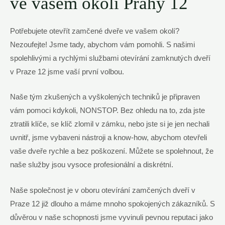
ve vašem okolí Prahy 12
Potřebujete otevřít zamčené dveře ve vašem okolí?
Nezoufejte! Jsme tady, abychom vám pomohli. S našimi
spolehlivými a rychlými službami otevírání zamknutých dveří
v Praze 12 jsme vaší první volbou.
Naše tým zkušených a vyškolených techniků je připraven
vám pomoci kdykoli, NONSTOP. Bez ohledu na to, zda jste
ztratili klíče, se klíč zlomil v zámku, nebo jste si je jen nechali
uvnitř, jsme vybaveni nástroji a know-how, abychom otevřeli
vaše dveře rychle a bez poškození. Můžete se spolehnout, že
naše služby jsou vysoce profesionální a diskrétní.
Naše společnost je v oboru otevírání zamčených dveří v
Praze 12 již dlouho a máme mnoho spokojených zákazníků. S
důvěrou v naše schopnosti jsme vyvinuli pevnou reputaci jako