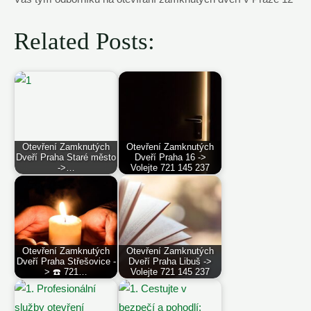
Related Posts:
Otevření Zamknutých
Otevření Zamknutých
Dveří Praha Staré město
Dveří Praha 16 ->
->…
Volejte 721 145 237
Otevření Zamknutých
Otevření Zamknutých
Dveří Praha Střešovice -
Dveří Praha Libuš ->
> ☎️ 721…
Volejte 721 145 237