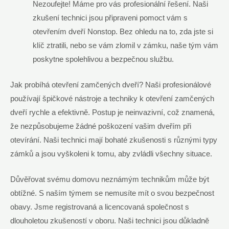
Nezoufejte! Máme pro vás profesionální řešení. Naši
zkušení technici jsou připraveni pomoct vám s
otevřením dveří Nonstop. Bez ohledu na to, zda jste si
klíč ztratili, nebo se vám zlomil v zámku, naše tým vám
poskytne spolehlivou a bezpečnou službu.
Jak probíhá otevření zamčených dveří? Naši profesionálové
používají špičkové nástroje a techniky k otevření zamčených
dveří rychle a efektivně. Postup je neinvazivní, což znamená,
že nezpůsobujeme žádné poškození vašim dveřím při
otevírání. Naši technici mají bohaté zkušenosti s různými typy
zámků a jsou vyškoleni k tomu, aby zvládli všechny situace.
Důvěřovat svému domovu neznámým technikům může být
obtížné. S naším týmem se nemusíte mít o svou bezpečnost
obavy. Jsme registrovaná a licencovaná společnost s
dlouholetou zkušeností v oboru. Naši technici jsou důkladně