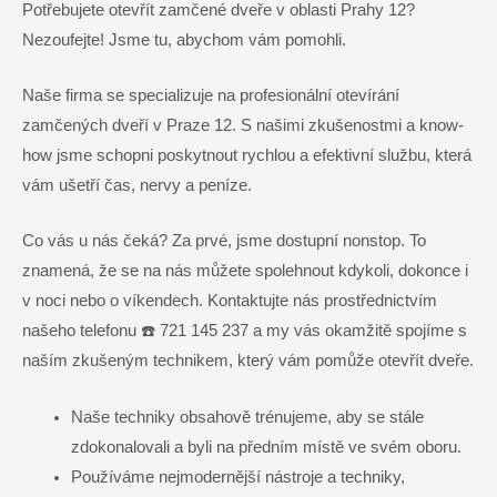
Potřebujete otevřít zamčené dveře v oblasti Prahy 12?
Nezoufejte! Jsme tu, abychom vám pomohli.
Naše firma se specializuje na profesionální otevírání
zamčených dveří v Praze 12. S našimi zkušenostmi a know-
how jsme schopni poskytnout rychlou a efektivní službu, která
vám ušetří čas, nervy a peníze.
Co vás u nás čeká? Za prvé, jsme dostupní nonstop. To
znamená, že se na nás můžete spolehnout kdykoli, dokonce i
v noci nebo o víkendech. Kontaktujte nás prostřednictvím
našeho telefonu ☎️ 721 145 237 a my vás okamžitě spojíme s
naším zkušeným technikem, který vám pomůže otevřít dveře.
Naše techniky obsahově trénujeme, aby se stále
zdokonalovali a byli na předním místě ve svém oboru.
Používáme nejmodernější nástroje a techniky,