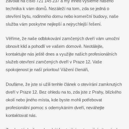
zavolat na číslo 721 145 237 a my ihned vyšleme našeho
technika k vám domů. Nezáleží na tom, zda se jedná o
otevření bytu, rodinného domu nebo komerční budovy, naše
služba vám poskytne nejlepší a nejrychlejší řešení.
Věříme, že naše odblokování zamčených dveří vám umožní
obnovit klid a pohodlí ve vašem domově. Neotálejte,
kontaktujte nás ještě dnes a využijte našich profesionálních
služeb otevření zamčených dveří v Praze 12. Vaše
spokojenost je naší prioritou! Vážení čtenáři,
Doufáme, že jste si užili tenhle článek o otevírání zamknutých
dveří v Praze 12. Bez ohledu na to, zda jste z Prahy, blízkého
okolí nebo jiného místa, kde byste mohli potřebovat
profesionální pomoc s odemykáním dveří, neváhejte
kontaktovat nás.