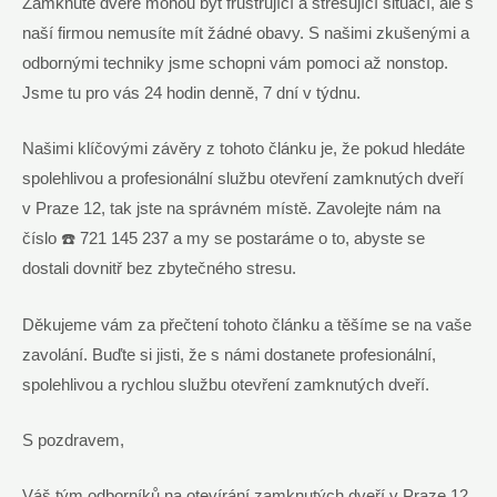
Zamknuté dveře mohou být frustrující a stresující situací, ale s
naší firmou nemusíte mít žádné obavy. S našimi zkušenými a
odbornými techniky jsme schopni vám pomoci až nonstop.
Jsme tu pro vás 24 hodin denně, 7 dní v týdnu.
Našimi klíčovými závěry z tohoto článku je, že pokud hledáte
spolehlivou a profesionální službu otevření zamknutých dveří
v Praze 12, tak jste na správném místě. Zavolejte nám na
číslo ☎️ 721 145 237 a my se postaráme o to, abyste se
dostali dovnitř bez zbytečného stresu.
Děkujeme vám za přečtení tohoto článku a těšíme se na vaše
zavolání. Buďte si jisti, že s námi dostanete profesionální,
spolehlivou a rychlou službu otevření zamknutých dveří.
S pozdravem,
Váš tým odborníků na otevírání zamknutých dveří v Praze 12