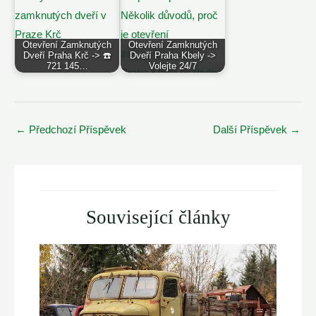
Otevření Zamknutých
Otevření Zamknutých
Dveří Praha Krč -> ☎️
Dveří Praha Kbely ->
721 145…
Volejte 24/7
Post
←
Předchozí Příspěvek
Další Příspěvek
→
navigation
Související články