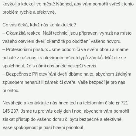
kdykoli a kdekoli ve městě Náchod, aby vám pomohli vyřešit tento
problém rychle a efektivně.
Co vás čeká, když nás kontaktujete?
– Okamžitá reakce: Naši technici jsou připraveni vyrazit na místo
vašeho otevření dveří okamžitě po obdržení vašeho hovoru.
– Profesionální přístup: Jsme odborníci ve svém oboru a máme
bohaté zkušenosti s otevíráním všech typů zámků. Můžete se
spolehnout, že s námi dostanete nejlepší servis.
– Bezpečnost: Při otevírání dveří dbáme na to, abychom žádným
způsobem nenarušili zámek či dveře. Vaše bezpečí je pro nás
prioritou.
Neváhejte a kontaktujte nás hned teď na telefonním čísle ☎️ 721
145 237. Jsme tu pro vás celý den i noc, abychom vám pomohli
získat přístup do vašeho domu či bytu bezpečně a efektivně.
Vaše spokojenost je naší hlavní prioritou!