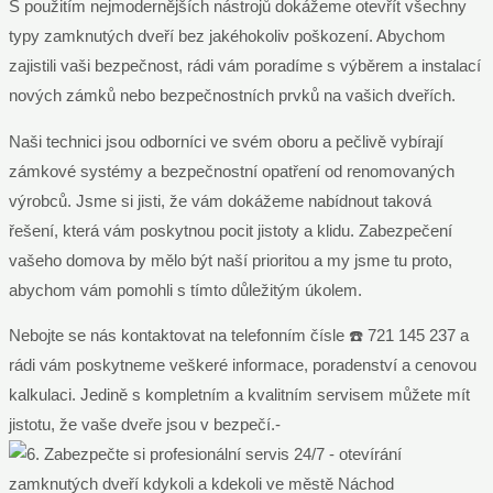
S použitím nejmodernějších nástrojů dokážeme otevřít všechny
typy zamknutých dveří bez jakéhokoliv poškození. Abychom
zajistili vaši bezpečnost, rádi vám poradíme s výběrem a instalací
nových zámků nebo bezpečnostních prvků na vašich dveřích.
Naši technici jsou odborníci ve svém oboru a pečlivě vybírají
zámkové systémy a bezpečnostní opatření od renomovaných
výrobců. Jsme si jisti, že vám dokážeme nabídnout taková
řešení, která vám poskytnou pocit jistoty a klidu. Zabezpečení
vašeho domova by mělo být naší prioritou a my jsme tu proto,
abychom vám pomohli s tímto důležitým úkolem.
Nebojte se nás kontaktovat na telefonním čísle ☎️ 721 145 237 a
rádi vám poskytneme veškeré informace, poradenství a cenovou
kalkulaci. Jedině s kompletním a kvalitním servisem můžete mít
jistotu, že vaše dveře jsou v bezpečí.-