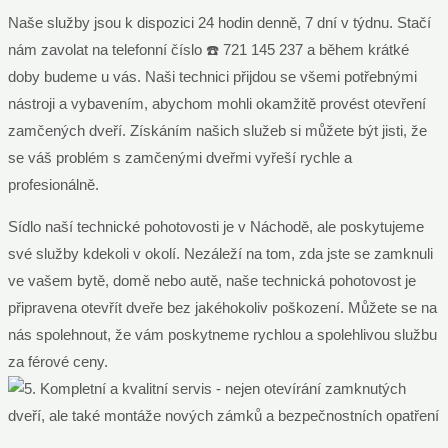
Naše služby jsou k dispozici 24 hodin denně, 7 dní v týdnu. Stačí
nám zavolat na telefonní číslo ☎️ 721 145 237 a během krátké
doby budeme u vás. Naši technici přijdou se všemi potřebnými
nástroji a vybavením, abychom mohli okamžitě provést otevření
zamčených dveří. Získáním našich služeb si můžete být jisti, že
se váš problém s zamčenými dveřmi vyřeší rychle a
profesionálně.
Sídlo naší technické pohotovosti je v Náchodě, ale poskytujeme
své služby kdekoli v okolí. Nezáleží na tom, zda jste se zamknuli
ve vašem bytě, domě nebo autě, naše technická pohotovost je
připravena otevřít dveře bez jakéhokoliv poškození. Můžete se na
nás spolehnout, že vám poskytneme rychlou a spolehlivou službu
za férové ceny.