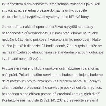
zkušenostem a dovednostem jsme schopni zvládnout jakoukoli
situaci, ať už se jedná o běžné domácí zámky, vyspělé
elektronické zabezpečovací systémy nebo klíčové karty.
Jsme hrdí na naši schopnost dodržovat nejvyšší standardy
bezpečnosti a důvěryhodnosti. Při naší práci dbáme na to, aby
nedošlo k žádnému poškození vašeho zámku nebo dveří. Naše
služba je také k dispozici 24 hodin denně, 7 dní v týdnu, takže se
na nás můžete spolehnout nejen ve standardní pracovní dobu, ale
i v případě nouze či večer.
Pro zajištění vašeho klidu a spokojenosti nabízíme i garanci na
naši práci. Pokud s naším servisem nebudete spokojeni, budeme
dělat maximum pro to, abychom váš problém napravili. Jediným
cílem našeho profesionálního servisu je poskytnout vám rychlou,
bezpečnou a spolehlivou pomoc při otevírání zamknutých dveří.
Kontaktujte nás na čísle ☎️ 721 145 237 a přesvědčte se sami!