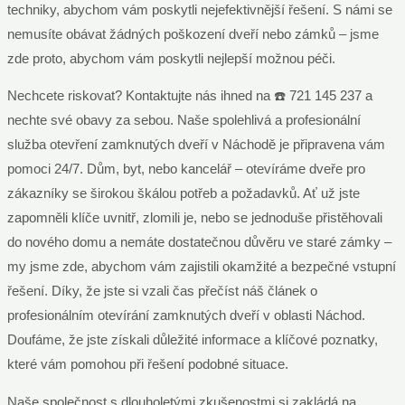
techniky, abychom vám poskytli nejefektivnější řešení. S námi se
nemusíte obávat žádných poškození dveří nebo zámků – jsme
zde proto, abychom vám poskytli nejlepší možnou péči.
Nechcete riskovat? Kontaktujte nás ihned na ☎️ 721 145 237 a
nechte své obavy za sebou. Naše spolehlivá a profesionální
služba otevření zamknutých dveří v Náchodě je připravena vám
pomoci 24/7. Dům, byt, nebo kancelář – otevíráme dveře pro
zákazníky se širokou škálou potřeb a požadavků. Ať už jste
zapomněli klíče uvnitř, zlomili je, nebo se jednoduše přistěhovali
do nového domu a nemáte dostatečnou důvěru ve staré zámky –
my jsme zde, abychom vám zajistili okamžité a bezpečné vstupní
řešení. Díky, že jste si vzali čas přečíst náš článek o
profesionálním otevírání zamknutých dveří v oblasti Náchod.
Doufáme, že jste získali důležité informace a klíčové poznatky,
které vám pomohou při řešení podobné situace.
Naše společnost s dlouholetými zkušenostmi si zakládá na