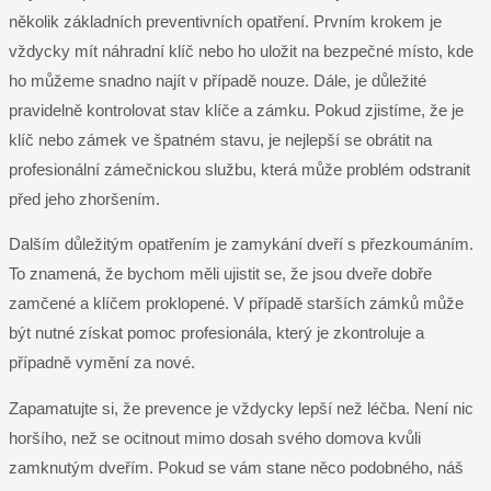
několik základních preventivních opatření. Prvním krokem je
vždycky mít náhradní klíč nebo ho uložit na bezpečné místo, kde
ho můžeme snadno najít v případě nouze. Dále, je důležité
pravidelně kontrolovat stav klíče a zámku. Pokud zjistíme, že je
klíč nebo zámek ve špatném stavu, je nejlepší se obrátit na
profesionální zámečnickou službu, která může problém odstranit
před jeho zhoršením.
Dalším důležitým opatřením je zamykání dveří s přezkoumáním.
To znamená, že bychom měli ujistit se, že jsou dveře dobře
zamčené a klíčem proklopené. V případě starších zámků může
být nutné získat pomoc profesionála, který je zkontroluje a
případně vymění za nové.
Zapamatujte si, že prevence je vždycky lepší než léčba. Není nic
horšího, než se ocitnout mimo dosah svého domova kvůli
zamknutým dveřím. Pokud se vám stane něco podobného, náš