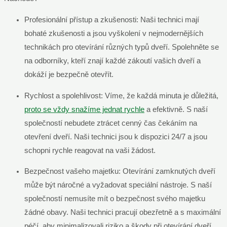
Profesionální přístup a zkušenosti: Naši technici mají
bohaté zkušenosti a jsou vyškolení v nejmodernějších
technikách pro otevírání různých typů dveří. Spolehněte se
na odborníky, kteří znají každé zákoutí vašich dveří a
dokáží je bezpečně otevřít.
Rychlost a spolehlivost: Víme, že každá minuta je důležitá,
proto se vždy snažíme jednat rychle
a efektivně. S naší
společností nebudete ztrácet cenný čas čekáním na
otevření dveří. Naši technici jsou k dispozici 24/7 a jsou
schopni rychle reagovat na vaši žádost.
Bezpečnost vašeho majetku: Otevírání zamknutých dveří
může být náročné a vyžadovat speciální nástroje. S naší
společností nemusíte mít o bezpečnost svého majetku
žádné obavy. Naši technici pracují obezřetně a s maximální
péčí, aby minimalizovali riziko a škody při otevírání dveří.