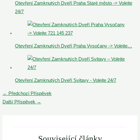
Otevření Zamknutých Dveří Praha Staré město -> Volejte
24/7
Otevření Zamknutých Dveří Praha Vysočany -> Volejte…
Otevření Zamknutých Dveří Svitavy - Volejte 24/7
Post
←
Předchozí Příspěvek
navigation
Další Příspěvek
→
Související články