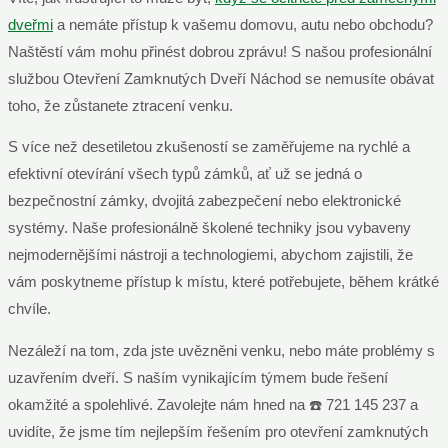
dveřmi
a nemáte přístup k vašemu domovu, autu nebo obchodu?
Naštěstí vám mohu přinést dobrou zprávu! S našou profesionální
službou Otevření Zamknutých Dveří Náchod se nemusíte obávat
toho, že zůstanete ztracení venku.
S více než desetiletou zkušeností se zaměřujeme na rychlé a
efektivní otevírání všech typů zámků, ať už se jedná o
bezpečnostní zámky, dvojitá zabezpečení nebo elektronické
systémy. Naše profesionálně školené techniky jsou vybaveny
nejmodernějšími nástroji a technologiemi, abychom zajistili, že
vám poskytneme přístup k místu, které potřebujete, během krátké
chvíle.
Nezáleží na tom, zda jste uvězněni venku, nebo máte problémy s
uzavřením dveří. S naším vynikajícím týmem bude řešení
okamžité a spolehlivé. Zavolejte nám hned na ☎️ 721 145 237 a
uvidíte, že jsme tím nejlepším řešením pro otevření zamknutých