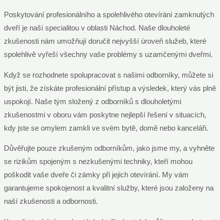
Poskytování profesionálního a spolehlivého otevírání zamknutých
dveří je naší specialitou v oblasti Náchod. Naše dlouholeté
zkušenosti nám umožňují doručit nejvyšší úroveň služeb, které
spolehlivě vyřeší všechny vaše problémy s uzamčenými dveřmi.
Když se rozhodnete spolupracovat s našimi odborníky, můžete si
být jisti, že získáte profesionální přístup a výsledek, který vás plně
uspokojí. Naše tým složený z odborníků s dlouholetými
zkušenostmi v oboru vám poskytne nejlepší řešení v situacích,
kdy jste se omylem zamkli ve svém bytě, domě nebo kanceláři.
Důvěřujte pouze zkušeným odborníkům, jako jsme my, a vyhněte
se rizikům spojeným s nezkušenými techniky, kteří mohou
poškodit vaše dveře či zámky při jejich otevírání. My vám
garantujeme spokojenost a kvalitní služby, které jsou založeny na
naší zkušenosti a odbornosti.