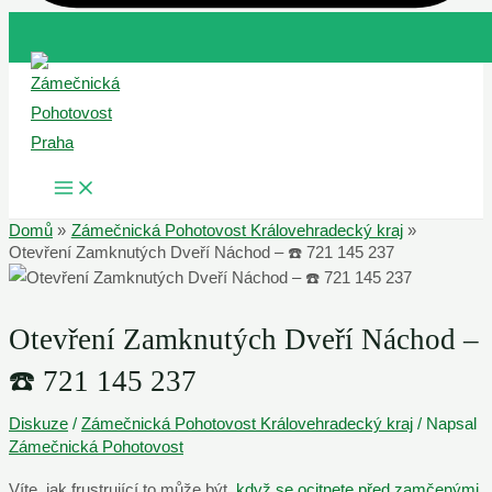
Přeskočit
na
obsah
MAIN
MENU
Domů
Zámečnická Pohotovost Královehradecký kraj
Otevření Zamknutých Dveří Náchod – ☎️ 721 145 237
Otevření Zamknutých Dveří Náchod –
☎️ 721 145 237
Diskuze
/
Zámečnická Pohotovost Královehradecký kraj
/ Napsal
Zámečnická Pohotovost
Víte, jak frustrující to může být,
když se ocitnete před zamčenými