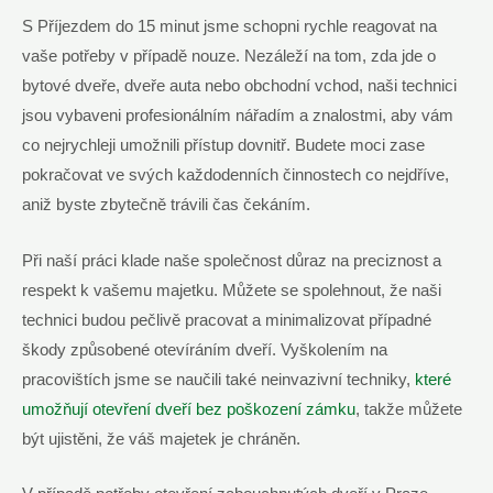
S Příjezdem do 15 minut jsme schopni rychle reagovat na
vaše potřeby v případě nouze. Nezáleží na tom, zda jde o
bytové dveře, dveře auta nebo obchodní vchod, naši technici
jsou vybaveni profesionálním nářadím a znalostmi, aby vám
co nejrychleji umožnili přístup dovnitř. Budete moci zase
pokračovat ve svých každodenních činnostech co nejdříve,
aniž byste zbytečně trávili čas čekáním.
Při naší práci klade naše společnost důraz na preciznost a
respekt k vašemu majetku. Můžete se spolehnout, že naši
technici budou pečlivě pracovat a minimalizovat případné
škody způsobené otevíráním dveří. Vyškolením na
pracovištích jsme se naučili také neinvazivní techniky,
které
umožňují otevření dveří bez poškození zámku
, takže můžete
být ujistěni, že váš majetek je chráněn.