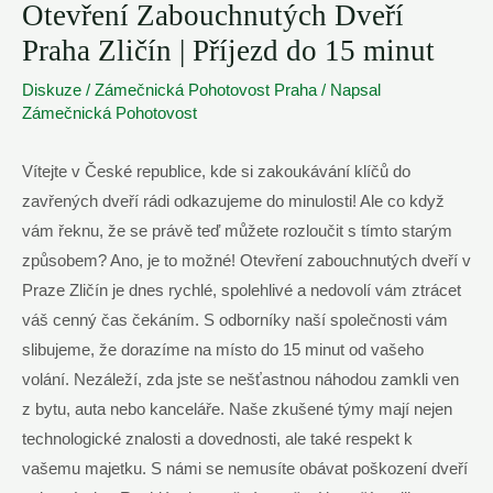
Otevření Zabouchnutých Dveří
Praha Zličín | Příjezd do 15 minut
Diskuze
/
Zámečnická Pohotovost Praha
/ Napsal
Zámečnická Pohotovost
Vítejte v České republice, kde si zakoukávání klíčů do
zavřených dveří rádi odkazujeme do minulosti! Ale co když
vám řeknu, že se právě teď můžete rozloučit s tímto starým
způsobem? Ano, je to možné! Otevření zabouchnutých dveří v
Praze Zličín je dnes rychlé, spolehlivé a nedovolí vám ztrácet
váš cenný čas čekáním. S odborníky naší společnosti vám
slibujeme, že dorazíme na místo do 15 minut od vašeho
volání. Nezáleží, zda jste se nešťastnou náhodou zamkli ven
z bytu, auta nebo kanceláře. Naše zkušené týmy mají nejen
technologické znalosti a dovednosti, ale také respekt k
vašemu majetku. S námi se nemusíte obávat poškození dveří