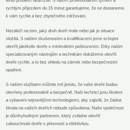
tento problém okamžitě. S naším profesionálním týmem a
rychlým příjezdem do 15 minut garantujeme, že se dostaneme
k vám rychle a bez zbytečného zdržování.
Nezáleží na tom, jaký druh dveří máte nebo jak je situace
složitá. S našimi zkušenostmi a kvalifikacemi jsme schopni
otevřít jakékoliv dveře s minimálním poškozením. Díky našim
specializovaným nástrojům a technikám dokážeme otevřít
dveře rychle, a to bez ohledu na zámek nebo bezpečnostní
opatření.
S našimi službami můžete mít jistotu, že vaše dveře budou
otevřeny profesionálně a bezpečně. Naši technici jsou školeni
a vybaveni nejnovějšími technologiemi, aby zajistili, že žádná
škoda na vašich dveřích nebude způsobena. Naše společnost
je důvěryhodným partnerem, který zvládne otevřít
zabouchnuté dveře s přesností a efektivitou.