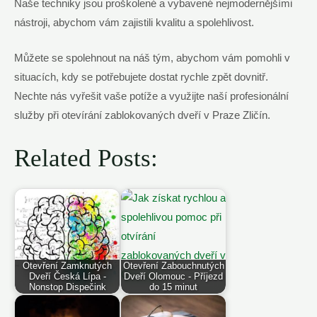
Naše techniky jsou proškolené a vybavené nejmodernějšími
nástroji, abychom vám zajistili kvalitu a spolehlivost.
Můžete se spolehnout na náš tým, abychom vám pomohli v
situacích, kdy se potřebujete dostat rychle zpět dovnitř.
Nechte nás vyřešit vaše potíže a využijte naší profesionální
služby při otevírání zablokovaných dveří v Praze Zličín.
Related Posts:
Otevření Zamknutých
Otevření Zabouchnutých
Dveří Česká Lípa -
Dveří Olomouc - Příjezd
Nonstop Dispečink
do 15 minut