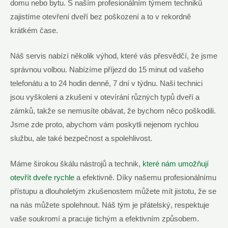
domu nebo bytu. S naším profesionálním týmem techniků
zajistíme otevření dveří bez poškození a to v rekordně
krátkém čase.
Náš servis nabízí několik výhod, které vás přesvědčí, že jsme
správnou volbou. Nabízíme příjezd do 15 minut od vašeho
telefonátu a to 24 hodin denně, 7 dní v týdnu. Naši technici
jsou vyškoleni a zkušení v otevírání různých typů dveří a
zámků, takže se nemusíte obávat, že bychom něco poškodili.
Jsme zde proto, abychom vám poskytli nejenom rychlou
službu, ale také bezpečnost a spolehlivost.
Máme širokou škálu nástrojů a technik,
které nám umožňují
otevřít dveře rychle
a efektivně. Díky našemu profesionálnímu
přístupu a dlouholetým zkušenostem můžete mít jistotu, že se
na nás můžete spolehnout. Náš tým je přátelský, respektuje
vaše soukromí a pracuje tichým a efektivním způsobem.