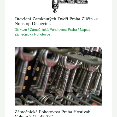
Otevření Zamknutých Dveří Praha Zličín ->
Nonstop Dispečink
Diskuze
/
Zámečnická Pohotovost Praha
/ Napsal
Zámečnická Pohotovost
Zámečnická Pohotovost Praha Hostivař –
Volejte 721 145 237