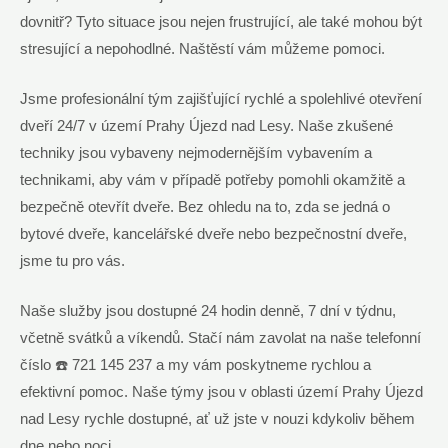
dovnitř? Tyto situace jsou nejen frustrující, ale také mohou být
stresující a nepohodlné. Naštěstí vám můžeme pomoci.
Jsme profesionální tým zajišťující rychlé a spolehlivé otevření
dveří 24/7 v území Prahy Újezd nad Lesy. Naše zkušené
techniky jsou vybaveny nejmodernějším vybavením a
technikami, aby vám v případě potřeby pomohli okamžitě a
bezpečně otevřít dveře. Bez ohledu na to, zda se jedná o
bytové dveře, kancelářské dveře nebo bezpečnostní dveře,
jsme tu pro vás.
Naše služby jsou dostupné 24 hodin denně, 7 dní v týdnu,
včetně svátků a víkendů. Stačí nám zavolat na naše telefonní
číslo ☎️ 721 145 237 a my vám poskytneme rychlou a
efektivní pomoc. Naše týmy jsou v oblasti území Prahy Újezd
nad Lesy rychle dostupné, ať už jste v nouzi kdykoliv během
dne nebo noci.