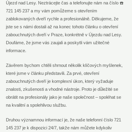
Újezd nad Lesy. Neztrácejte čas a telefonujte nám na číslo ☎️
721 145 237 a my vám pomůžeme s otevřením
zablokovaných dveří rychle a profesionálně. Děkujeme, že
jste se s námi dostali až na konec tohoto článku o otevření
zabouchnutých dveří v Praze, konkrétně v Újezdu nad Lesy.
Doufáme, že jsme vás zaujali a poskytli vám užitečné
informace.
Závěrem bychom chtěli shrnout několik klíčových myšlenek,
které jsme v článku představili. Za prvé, otevření
zabouchnutých dveří je komplexní úkon, který vyžaduje
znalosti, zkušenosti a vhodné nástroje. Proto je důležité se
obrátit na profesionály jako je naše společnost – spoléhat se
na kvalitní a spolehlivou službu.
Druhou významnou informací je, že naše telefonní číslo 721
145 237 je k dispozici 24/7, takže nám můžete kdykoliv