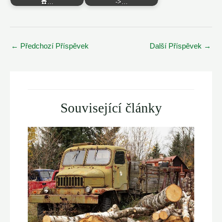
☎️…
->…
Post
←
Předchozí Příspěvek
Další Příspěvek
→
navigation
Související články