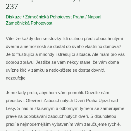
237
Diskuze
/
Zámečnická Pohotovost Praha
/ Napsal
Zámečnická Pohotovost
Víte, že každý den se stovky lidí ocitnou před zabouchnutými
dveřmi a nemožností se dostat do svého vlastního domova?
Je to frustrující a mnohdy i stresující situace. Ale mám pro vás
dobrou zprávu! Jestliže se vám někdy stane, že vám doma
uvízne klíč v zámku a nedokážete se dostat dovnitř,
nezoufejte!
Jsme tady proto, abychom vám pomohli. Dovolte nám
představit Otevření Zabouchnutých Dveří Praha Újezd nad
Lesy. S naším zkušeným a odborným týmem se zaměřujeme
právě na odblokávání zabouchnutých dveří. S dlouholetou
praxí a nejmodernějším vybavením vám zaručujeme rychlé,