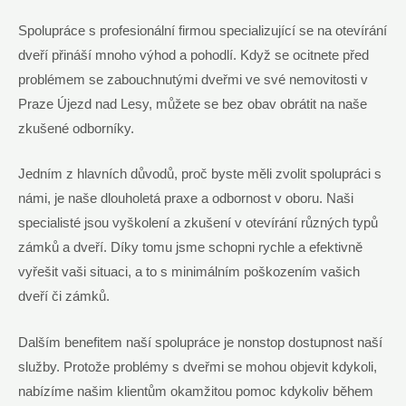
Spolupráce s profesionální firmou specializující se na otevírání
dveří přináší mnoho výhod a pohodlí. Když se ocitnete před
problémem se zabouchnutými dveřmi ve své nemovitosti v
Praze Újezd nad Lesy, můžete se bez obav obrátit na naše
zkušené odborníky.
Jedním z hlavních důvodů, proč byste měli zvolit spolupráci s
námi, je naše dlouholetá praxe a odbornost v oboru. Naši
specialisté jsou vyškolení a zkušení v otevírání různých typů
zámků a dveří. Díky tomu jsme schopni rychle a efektivně
vyřešit vaši situaci, a to s minimálním poškozením vašich
dveří či zámků.
Dalším benefitem naší spolupráce je nonstop dostupnost naší
služby. Protože problémy s dveřmi se mohou objevit kdykoli,
nabízíme našim klientům okamžitou pomoc kdykoliv během