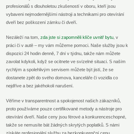
profesionálů s dlouholetou zkušeností v oboru, kteří jsou
vybaveni nejmodernějšími nástroji a technikami pro otevírání
dveří bez poškození zámku či dveří.
Nezáleží na tom,
zda jste si zapomněli klíče uvnitř bytu
, v
práci či v autě – my vám můžeme pomoci. Naše služby jsou k
dispozici 24 hodin denně, 7 dní v týdnu, takže nám můžete
zavolat kdykoli, když se ocitnete ve svízelné situaci. S naším
rychlým a spolehlivým servisem můžete být jistí, že se
dostanete zpět do svého domova, kanceláře či vozidla co
nejdříve a bez jakéhokoli narušení.
Věříme v transparentnost a spokojenost našich zákazníků,
proto používáme pouze certifikované metody a nástroje pro
otevírání dveří. Naše ceny jsou férové a konkurenceschopné,
takže se nemusíte bát žádných skrytých poplatků. S námi
získáte profesionální službu za bezkonkurenční cenu.