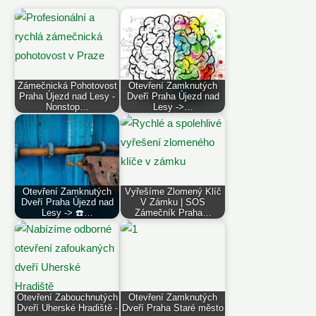
Zámečnická Pohotovost
Otevření Zamknutých
Praha Újezd nad Lesy -
Dveří Praha Újezd nad
Nonstop…
Lesy ->…
Otevření Zamknutých
Vyřešíme Zlomený Klíč
Dveří Praha Újezd nad
V Zámku | SOS
Lesy -> ☎️…
Zámečník Praha…
Otevření Zabouchnutých
Otevření Zamknutých
Dveří Uherské Hradiště -
Dveří Praha Staré město