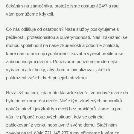
čekáním na zámečníka, protože jsme dostupní 24/7 a rádi
vám pomůžeme kdykoli.
Co nás odlišuje od ostatních? Naše služby poskytujeme s
pečlivostí, profesionalitou a důvěryhodností. Naši zákazníci se
mohou spolehnout na naše zkušenosti a odborné znalosti,
které nám umožňují rychle identifikovat a vyřešit problém se
zabouchnutými dveřmi. Používáme pouze nejmodernější
vybavení a techniky, abychom minimalizovali jakékoli
poškození vašich dveří při jejich otevírání.
Nezáleží na tom, zda máte klasické dveře, vchodové dveře do
bytu nebo komerční dveře. Naše tým zkušených odborníků
dokáže otevřít jakýkoli typ dveří bez problémů. Jsme tu pro
vás i v případě nouzových situací, kdy se ocitnete
zablokovaní z venku nebo uvnitř svého domu. Stačí nám
zavolat na tel. číslo 721 145 237 a my přijedeme k vám co