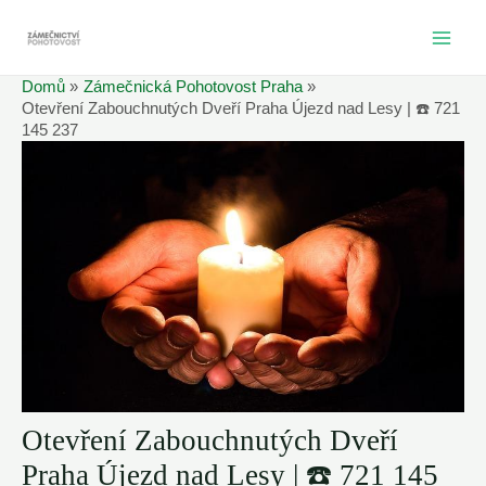
Přeskočit
na
MAI
obsah
Domů
Zámečnická Pohotovost Praha
ME
Otevření Zabouchnutých Dveří Praha Újezd nad Lesy | ☎️ 721
145 237
Otevření Zabouchnutých Dveří
Praha Újezd nad Lesy | ☎️ 721 145