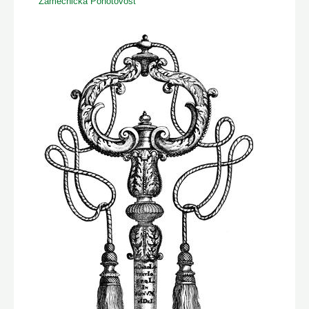
Zámečnická Pohotovost