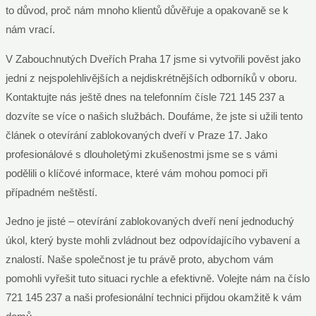
to důvod, proč nám mnoho klientů důvěřuje a opakovaně se k
nám vrací.
V Zabouchnutých Dveřích Praha 17 jsme si vytvořili pověst jako
jedni z nejspolehlivějších a nejdiskrétnějších odborníků v oboru.
Kontaktujte nás ještě dnes na telefonním čísle 721 145 237 a
dozvíte se více o našich službách. Doufáme, že jste si užili tento
článek o otevírání zablokovaných dveří v Praze 17. Jako
profesionálové s dlouholetými zkušenostmi jsme se s vámi
podělili o klíčové informace, které vám mohou pomoci při
případném neštěstí.
Jedno je jisté – otevírání zablokovaných dveří není jednoduchý
úkol, který byste mohli zvládnout bez odpovídajícího vybavení a
znalostí. Naše společnost je tu právě proto, abychom vám
pomohli vyřešit tuto situaci rychle a efektivně. Volejte nám na číslo
721 145 237 a naši profesionální technici přijdou okamžitě k vám