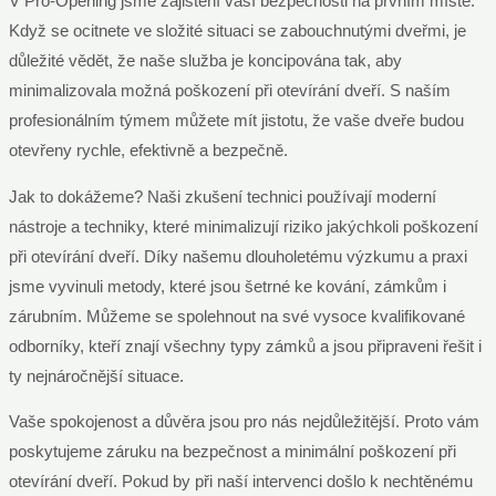
V Pro-Opening jsme zajištění vaší bezpečnosti na prvním místě.
Když se ocitnete ve složité situaci se zabouchnutými dveřmi, je
důležité vědět, že naše služba je koncipována tak, aby
minimalizovala možná poškození při otevírání dveří. S naším
profesionálním týmem můžete mít jistotu, že vaše dveře budou
otevřeny rychle, efektivně a bezpečně.
Jak to dokážeme? Naši zkušení technici používají moderní
nástroje a techniky, které minimalizují riziko jakýchkoli poškození
při otevírání dveří. Díky našemu dlouholetému výzkumu a praxi
jsme vyvinuli metody, které jsou šetrné ke kování, zámkům i
zárubním. Můžeme se spolehnout na své vysoce kvalifikované
odborníky, kteří znají všechny typy zámků a jsou připraveni řešit i
ty nejnáročnější situace.
Vaše spokojenost a důvěra jsou pro nás nejdůležitější. Proto vám
poskytujeme záruku na bezpečnost a minimální poškození při
otevírání dveří. Pokud by při naší intervenci došlo k nechtěnému