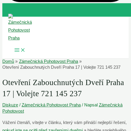
Přeskočit
na
obsah
MAIN
MENU
Domů
Zámečnická Pohotovost Praha
Otevření Zabouchnutých Dveří Praha 17 | Volejte 721 145 237
Otevření Zabouchnutých Dveří Praha
17 | Volejte 721 145 237
Diskuze
/
Zámečnická Pohotovost Praha
/ Napsal
Zámečnická
Pohotovost
Vážení čtenáři, vítejte v článku, který vám přináší nejlepší řešení,
pokud jste se ocitli před zavřenými dveřmi
a hledáte spolehlivého