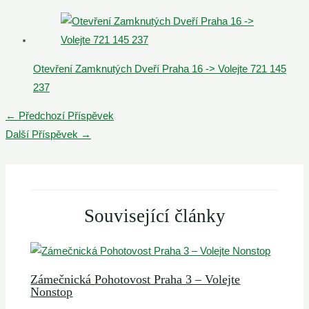
Otevření Zamknutých Dveří Praha 16 -> Volejte 721 145
237
Post
←
Předchozí Příspěvek
navigation
Další Příspěvek
→
Související články
Zámečnická Pohotovost Praha 3 – Volejte
Nonstop