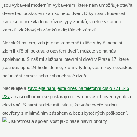
jsou vybaveni moderním vybavením, které nám umožňuje otevřít
dveře bez poškození zámku nebo dveří. Díky naší zkušenosti
jsme schopni zvládnout různé typy zámků, včetně visacích
zámků, vložkových zámků a digitálních zámků.
Nezáleží na tom, zda jste se zapomněli klíče v bytě, nebo si
zlomili klíč při pokusu o otevření dveří, můžete se na nás
spolehnout. S našimi službami otevírání dveří v Praze 17, které
jsou dostupné 24 hodin denně, 7 dní v týdnu, vás nikdy nezaskočí
nefunkční zámek nebo zabouchnuté dveře.
Nečekejte a
zavolejte nám ještě dnes na telefonní číslo 721 145
237
a naši odborníci se postarají o otevření vašich dveří rychle a
efektivně. S námi budete mít jistotu, že vaše dveře budou
otevřeny s minimálním zásahem a bez zbytečných poškození.