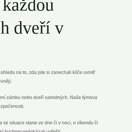
o každou
h dveří v
hledu na to, zda jste si zanechali klíče uvnitř
vněji.
ození zámku nebo dveří samotných. Naše týmova
ezpečenosti.
se situace stane ve dne či v noci, o víkendu či
ý bychom nedokázali vyřešit.