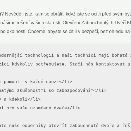
evěděli jste, kam se obrátit, když jste se ocitli před svým byte
inášíme řešení vašich starostí. Otevření Zabouchnutých Dveří K
bo okolnosti. Chceme, abyste se cítili v bezpečí, bez ohledu na
odernější technologií a naši technici mají bohaté 
zici kdykoliv potřebujete. Stačí nás kontaktovat a
 pomohli v každé nouzi</li>

atými zkušenostmi se zabezpečováním</li>

 a kdekoli</li>

í pro vaše uzamčené dveře</li>

hte naše odborníky otevřít zabouchnuté dveře a řeš