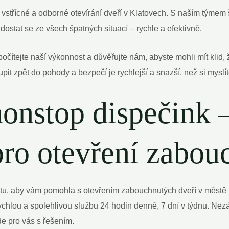
, vstřícné a odborné otevírání dveří v Klatovech. S naším týmem
stat se ze všech špatných situací – rychle a efektivně.
tejte naší výkonnost a důvěřujte nám, abyste mohli mít klid, ž
upit zpět do pohody a bezpečí je rychlejší a snazší, než si myslít
nonstop dispečink 
pro otevření zabou
tu, aby vám pomohla s otevřením zabouchnutých dveří v městě K
ou a spolehlivou službu 24 hodin denně, 7 dní v týdnu. Nezál
e pro vás s řešením.