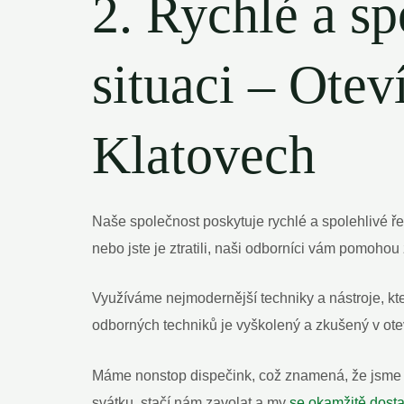
2. Rychlé a sp
situaci – Otev
Klatovech
Naše společnost poskytuje rychlé a spolehlivé řeš
nebo jste je ztratili, naši odborníci vám pomohou 
Využíváme nejmodernější techniky a nástroje, k
odborných techniků je vyškolený a zkušený v ote
Máme nonstop dispečink, což znamená, že jsme při
svátku, stačí nám zavolat a my
se okamžitě dost