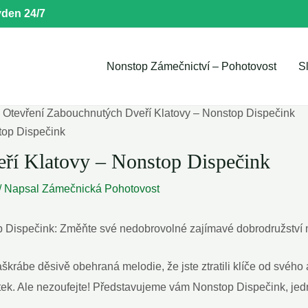
den 24/7
Nonstop Zámečnictví – Pohotovost
S
Otevření Zabouchnutých Dveří Klatovy – Nonstop Dispečink
ří Klatovy – Nonstop Dispečink
/ Napsal
Zámečnická Pohotovost
 Dispečink: Změňte své nedobrovolné zajímavé dobrodružství n
škrábe děsivě obehraná melodie, že jste ztratili klíče od svého 
tek. Ale nezoufejte! Představujeme vám Nonstop Dispečink, jed