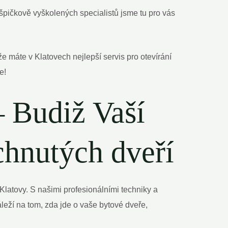
 špičkově vyškolených specialistů jsme tu pro vás
e máte v Klatovech nejlepší servis pro otevírání
e!
– Budiž Vaší
chnutých dveří
latovy. S našimi profesionálními techniky a
eží na tom, zda jde o vaše bytové dveře,