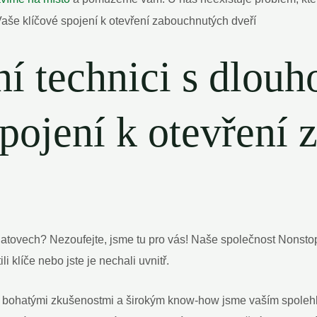
ní technici s dlouh
spojení k otevření
latovech? Nezoufejte, jsme tu pro vás! Naše společnost Nonstop
li klíče nebo jste je nechali uvnitř.
s bohatými zkušenostmi a širokým know-how jsme vaším spolehliv