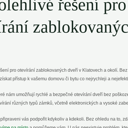
olehlivé řešení pr
írání zablokovanýc
ení pro otevírání zablokovaných dveří v Klatovech a okolí. Bez o
získat přístup k vašemu domovu či bytu co nejrychleji a nejefekti
teré nám umožňují rychlé a bezpečné otevírání dveří bez pošk
vírání různých typů zámků, včetně elektronických a vysoké zab
praveni vás podpořit kdykoliv a kdekoli. Bez ohledu na to, zda 
avíme na místo
a pomůžeme vám. U nás neexistuje problém, kter