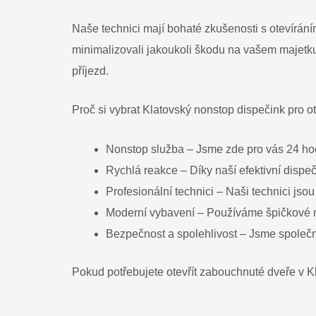
Naše technici mají bohaté zkušenosti s otevírán
minimalizovali jakoukoli škodu na vašem majetku.
příjezd.
Proč si vybrat Klatovský nonstop dispečink pro 
Nonstop služba – Jsme zde pro vás 24 hod
Rychlá reakce – Díky naší efektivní disp
Profesionální technici – Naši technici jso
Moderní vybavení – Používáme špičkové ná
Bezpečnost a spolehlivost – Jsme společnos
Pokud potřebujete otevřít zabouchnuté dveře v Kl