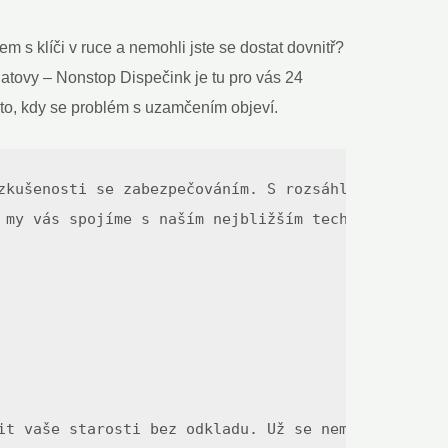
m s klíči v ruce a nemohli jste se dostat dovnitř?
latovy – Nonstop Dispečink je tu pro vás 24
 to, kdy se problém s uzamčením objeví.
zkušenosti se zabezpečováním. S rozsáhlým odborným
 my vás spojíme s naším nejbližším technikem v Kla
it vaše starosti bez odkladu. Už se nemusíte obáva