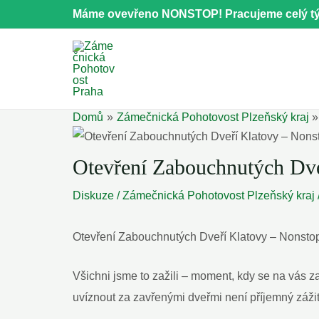
Přeskočit
Máme ovevřeno NONSTOP! Pracujeme celý tý
na
obsah
Domů
Zámečnická Pohotovost Plzeňský kraj
Otevření Zabouchnutých Dve
Diskuze
/
Zámečnická Pohotovost Plzeňský kraj
Otevření Zabouchnutých Dveří Klatovy – Nonstop
Všichni jsme to zažili – moment, kdy se na vás za
uvíznout za zavřenými dveřmi není příjemný záži