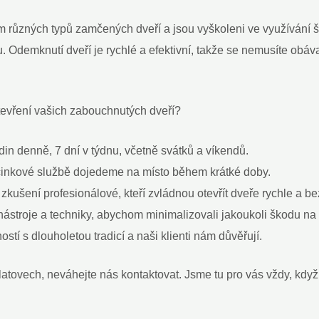
ím různých typů zamčených dveří a jsou vyškoleni ve využívání 
 Odemknutí dveří je rychlé a efektivní, takže se nemusíte obáva
otevření vašich zabouchnutých dveří?
in denně, 7 dní v týdnu, včetně svátků a víkendů.
ečinkové službě dojedeme na místo během krátké doby.
u zkušení profesionálové, kteří zvládnou otevřít dveře rychle a b
stroje a techniky, abychom minimalizovali jakoukoli škodu na 
tí s dlouholetou tradicí a naši klienti nám důvěřují.
atovech, neváhejte nás kontaktovat. Jsme tu pro vás vždy, když