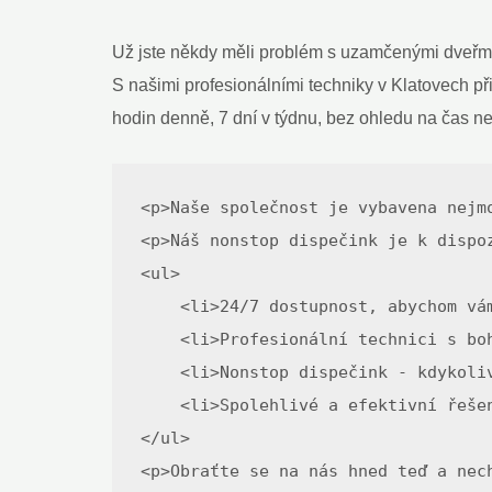
Už jste někdy měli problém s uzamčenými dveřmi? N
S našimi profesionálními techniky v Klatovech př
hodin denně, 7 dní v týdnu, bez ohledu na čas ne
<p>Naše společnost je vybavena nejm
<p>Náš nonstop dispečink je k dispo
<ul>

    <li>24/7 dostupnost, abychom vám
    <li>Profesionální technici s boh
    <li>Nonstop dispečink - kdykoliv
    <li>Spolehlivé a efektivní řešen
</ul>

<p>Obraťte se na nás hned teď a nec