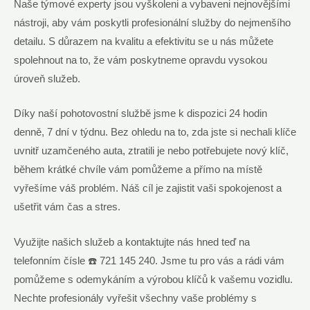
Naše týmové experty jsou vyškoleni a vybaveni nejnovějšími
nástroji, aby vám poskytli profesionální služby do nejmenšího
detailu. S důrazem na kvalitu a efektivitu se u nás můžete
spolehnout na to, že vám poskytneme opravdu vysokou
úroveň služeb.
Díky naší pohotovostní službě jsme k dispozici 24 hodin
denně, 7 dní v týdnu. Bez ohledu na to, zda jste si nechali klíče
uvnitř uzamčeného auta, ztratili je nebo potřebujete nový klíč,
během krátké chvíle vám pomůžeme a přímo na místě
vyřešíme váš problém. Náš cíl je zajistit vaši spokojenost a
ušetřit vám čas a stres.
Využijte našich služeb a kontaktujte nás hned teď na
telefonním čísle ☎️ 721 145 240. Jsme tu pro vás a rádi vám
pomůžeme s odemykáním a výrobou klíčů k vašemu vozidlu.
Nechte profesionály vyřešit všechny vaše problémy s