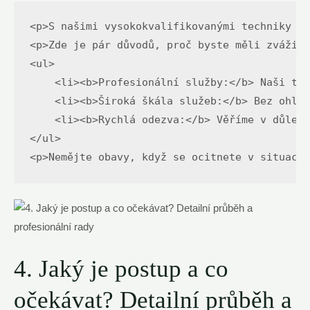
<p>S našimi vysokokvalifikovanými techniky a 
<p>Zde je pár důvodů, proč byste měli zvážit 
<ul>

    <li><b>Profesionální služby:</b> Naši tec
    <li><b>Široká škála služeb:</b> Bez ohled
    <li><b>Rychlá odezva:</b> Věříme v důleži
</ul>

<p>Nemějte obavy, když se ocitnete v situaci,
4. Jaký je postup a co
očekávat? Detailní průběh a