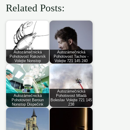
Related Posts:
Autozámečnická
Autozámečnická
Pohotovost Rakovník
Pohotovost Tachov -
Volejte Nonstop
Volejte 721 145 240
Autozámečnická
Autozámečnická
Pohotovost Mladá
Pohotovost Beroun
Boleslav Volejte 721 145
Nonstop Dispečink
238