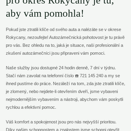
pro okres Rokycany je tu,
aby vám pomohla!
Pokud jste ztratili klíče od svého auta a nalézáte se v okrese
Rokycany, nezoufejte! Autozámečnická pohotovost je tu právě
pro vás. Bez ohledu na to, jaká je situace, naši profesionální a
zkušení autozámečníci jsou připraveni vám pomoci.
Naše služby jsou dostupné 24 hodin denně, 7 dní v týdnu.
Stačí nám zavolat na telefonní číslo ☎️ 721 145 240 a my se
ihned pustíme do práce. Nezáleží na tom, zda jste ztratili klíče,
je zlomený, nebo nejdete-li otevřením dveří, jsme vybaveni
nejmodernějším vybavením a nástroji, abychom vám poskytli
rychlou a efektivní pomoc.
Váš komfort a spokojenost jsou pro nás nejvyšší prioritou.
Díky našim schopnostem a znalostem jsme schopni otevřít