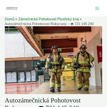
Přeskočit
na
MAI
obsah
Domů
Zámečnická Pohotovost Plzeňský kraj
ME
Autozámečnická Pohotovost Rokycany – ☎️ 721 145 240
Autozámečnická Pohotovost