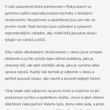
V naší autozámečnické pohotovosti v Rokycanech se
pyšníme našimi specializovanými techniky s bohatými
zkušenostmi. Bezpečnost a spolehlivost jsou pro nás na
prvním místě. Naši technici jsou vyškolení a vybavení
nejmodernějším nářadím, aby mohli řešit jakoukoli situaci
týkající se zámků a klíčů.
Díky našim dlouholetým zkušenostem v oboru jsme schopni
efektivně a rychle vyřešit nejen běžné problémy, jako je
ztracený klíč, ale také složitější úkoly, jako je výměna nebo
oprava zámků. Každý náš technik je odborník v oboru a
pečlivě posoudí situaci, aby navrhl a provedl nejlepší řešení.
Vždy klade naši zákazníci na první místo a snažíme se jim
poskytnout rychlou a spolehlivou službu. Jsme si plně vědomi
důležitosti zabezpečení Vašeho bytu, domu nebo auta, a proto