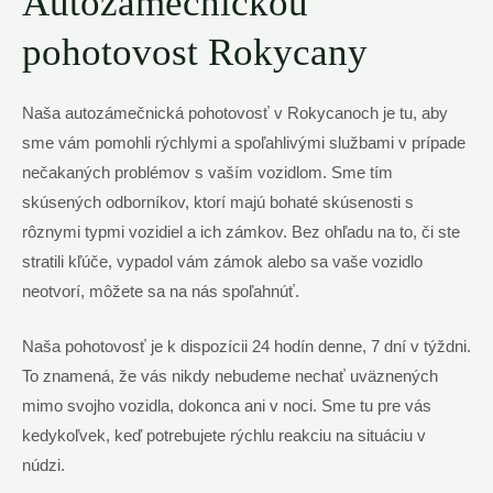
Autozámečnickou
pohotovost Rokycany
Naša autozámečnická pohotovosť v Rokycanoch je tu, aby
sme vám pomohli rýchlymi a spoľahlivými službami v prípade
nečakaných problémov s vaším vozidlom. Sme tím
skúsených odborníkov, ktorí majú bohaté skúsenosti s
rôznymi typmi vozidiel a ich zámkov. Bez ohľadu na to, či ste
stratili kľúče, vypadol vám zámok alebo sa vaše vozidlo
neotvorí, môžete sa na nás spoľahnúť.
Naša pohotovosť je k dispozícii 24 hodín denne, 7 dní v týždni.
To znamená, že vás nikdy nebudeme nechať uväznených
mimo svojho vozidla, dokonca ani v noci. Sme tu pre vás
kedykoľvek, keď potrebujete rýchlu reakciu na situáciu v
núdzi.