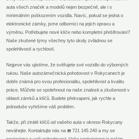
auta všech značek a modelů nejen bezpečně, ale i s
minimálním poškozením vozidla. Navíc, pokud se jedná o
elektronické zámky, jsme odborníci na jejich opravu a
výměnu. Potřebujete nové klíče nebo kompletní přešifrování?
Naše zkušené týmy všechny tyto úkoly zvládnou se
spolehlivostí a rychlostí.
Nejprve vás ujistíme, že svěřujete své vozidlo do výborných
rukou. Naše autozámečnická pohotovost v Rokycanech je
dobře známá pro svou profesionalitu, spolehlivost a kvalitu
práce. Můžete se spolehnout na naše znalosti a zkušenosti v
oblasti zámků a klíčů. Budete překvapeni, jak rychle a
jednoduše vyřešíme váš problém.
Takže, při ztrátě klíčů od vašeho auta v okrese Rokycany
neváhejte. Kontaktujte nás na ☎️ 721 145 240 a my se
postaráme o vaši pohodovost. Vaše spokojenost je naším