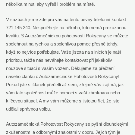
několika minut, aby vyřešil problém na místě.
V sazbách jsme zde pro vás na tento pevný telefonní kontakt
721 145 240. Nespoléhejte na někoho, kdo nemá prokázanou
kvalitu. S Autozámečnickou pohotovostí Rokycany se můžete
spolehnout na rychlou a spolehlivou pomoc přesně tehdy,
když to nejvíce potřebujete. Vaše jistota na silnicích je naší
prioritou, takže nás neváhejte kontaktovat při jakékoliv
nouzové situaci s vaším vozem. Děkujeme za přečtení
našeho článku o Autozámečnické Pohotovosti Rokycany!
Pokud jste si článek přečetli až sem, zřejmě vás zajímá, jak
vám tato společnost může pomoci s vaší zámkovou nebo
klíčovou situací. A my vám můžeme s jistotou říct, že jste
udělali správnou volbu.
Autozámečnická Pohotovost Rokycany se pyšní dlouholetými
zkušenostmi a odbornými znalostmi v oboru. Jejich tým je