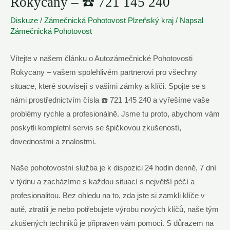
Rokycany – ☎️ 721 145 240
Diskuze
/
Zámečnická Pohotovost Plzeňský kraj
/ Napsal
Zámečnická Pohotovost
Vítejte v našem článku o Autozámečnické Pohotovosti
Rokycany – vašem spolehlivém partnerovi pro všechny
situace, které souvisejí s vašimi zámky a klíči. Spojte se s
námi prostřednictvím čísla ☎️ 721 145 240 a vyřešíme vaše
problémy rychle a profesionálně. Jsme tu proto, abychom vám
poskytli kompletní servis se špičkovou zkušeností,
dovednostmi a znalostmi.
Naše pohotovostní služba je k dispozici 24 hodin denně, 7 dní
v týdnu a zacházíme s každou situací s největší péčí a
profesionalitou. Bez ohledu na to, zda jste si zamkli klíče v
autě, ztratili je nebo potřebujete výrobu nových klíčů, naše tým
zkušených techniků je připraven vám pomoci. S důrazem na