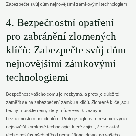
4.​ Bezpečnostní opatření
⁢pro ⁤zabránění zlomených​
klíčů: Zabezpečte svůj dům
nejnovějšími zámkovými
technologiemi
Bezpečnost vašeho ⁢domu je nezbytná, a proto je důležité
zaměřit ⁢se na zabezpečení zámků a‍ klíčů. Zlomené klíče jsou
⁤běžným problémem, který může vést​ k⁣ vážným‌
bezpečnostním incidentům. Proto ⁢je nejlepším⁤ řešením využít
nejnovější zámkové technologie, které zajistí, že se autoři
těchto nešťastných příhod nemají šanci dostat do​ vašeho