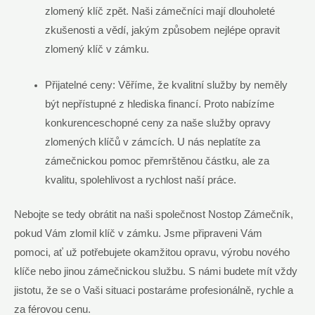
zlomený klíč ‍zpět. Naši zámečníci mají dlouholeté
zkušenosti a vědí, jakým způsobem nejlépe opravit
zlomený klíč v zámku.
Přijatelné ceny: Věříme, že kvalitní služby by neměly
být⁤ nepřístupné z hlediska financí. Proto nabízíme
konkurenceschopné ceny za naše služby opravy
zlomených klíčů v ​zámcích.⁤ U nás neplatíte​ za
zámečnickou pomoc přemrštěnou částku, ale za
kvalitu, spolehlivost a rychlost naší práce.
Nebojte se tedy obrátit na naši společnost‌ Nostop⁢ Zámečník,
pokud Vám zlomil‍ klíč v zámku. Jsme připraveni Vám
pomoci, ať už potřebujete okamžitou opravu, výrobu nového
klíče nebo jinou zámečnickou službu. S námi budete mít vždy
jistotu, že se⁣ o ​Vaši situaci postaráme ​profesionálně,‌ rychle a
za férovou cenu.