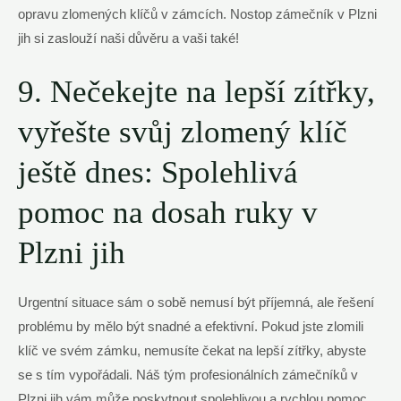
opravu zlomených klíčů v zámcích. Nostop zámečník v‌ Plzni
jih si zaslouží naši důvěru a vaši ‍také!
9.⁤ Nečekejte na lepší zítřky,
vyřešte svůj zlomený ​klíč
ještě dnes: Spolehlivá
pomoc na dosah ruky v
Plzni jih
Urgentní situace⁣ sám ⁤o sobě nemusí být příjemná, ​ale řešení
⁤problému by mělo‌ být snadné a efektivní. Pokud jste ⁢zlomili⁤
klíč ​ve svém zámku, nemusíte čekat na lepší zítřky, abyste
se s tím ⁤vypořádali. Náš tým⁤ profesionálních zámečníků v‌
Plzni jih vám‌ může poskytnout spolehlivou a rychlou⁣ pomoc,