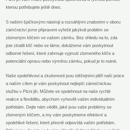
kterou potřebujete ještě dnes.
S našimi špičkovými nástroji a rozsáhlými znalostmi v oboru
zámčnictví jsme připraveni vyřešit jakýkoli problém se
zlomeným klíčem ve vašem zámku. Bez ohledu⁢ na to, zda
jste ztratili ⁤klíč nebo se ⁢láme, dokážeme vám poskytnout
odborné⁤ řešení, které zahrnuje ⁣vyjmutí zlomeného klíče a
potenciální opravu nebo výměnu zámku, pokud je to ‍nutné.
Naše spolehlivost a zkušenosti‌ jsou ​stěžejními pilíři naší‍ práce
a naším cílem ⁤je‍ vám poskytnout ‍nejlepší zámečnickou
službu v Plzni jih. Můžete se ⁢spolehnout na naše rychlé
reakce a flexibilitu,⁣ abychom vyhověli vašim individuálním
potřebám. Dejte nám vědět, jaké jsou vaše problémy se
zlomeným klíčem, a my⁢ vám poskytneme efektivní a
spolehlivé řešení,‌ které přesně odpovídá vašim​ potřebám.