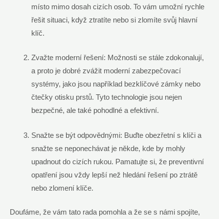
místo mimo dosah cizích osob. ‌To vám umožní‍ rychle
řešit‍ situaci,⁢ když ztratíte nebo si⁢ zlomíte svůj hlavní
klíč.
Zvažte moderní řešení: Možnosti se stále zdokonalují,
a proto je dobré zvážit ‍moderní⁤ zabezpečovací
‌systémy, jako jsou například bezklíčové zámky nebo
čtečky otisku prstů. Tyto technologie jsou nejen⁣
bezpečné, ale také pohodlné a efektivní.
Snažte se být odpovědnými: Buďte obezřetní s klíči a
snažte se neponechávat‍ je někde, kde by mohly
upadnout do cizích rukou. Pamatujte si, že preventivní
opatření‍ jsou vždy⁣ lepší než hledání řešení po ztrátě
nebo zlomení klíče.
Doufáme, že vám tato rada pomohla a ​že se s námi spojíte,