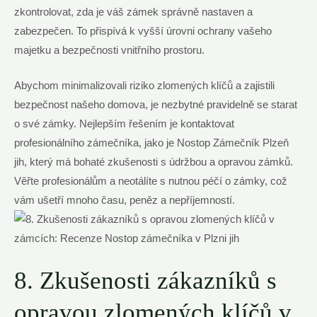
zkontrolovat, zda​ je váš zámek správně nastaven a
zabezpečen. To přispívá⁤ k vyšší úrovni ochrany vašeho
majetku a bezpečnosti vnitřního prostoru.
Abychom minimalizovali riziko zlomených klíčů a zajistili
bezpečnost našeho domova, ⁣je ‌nezbytné pravidelně ⁤se starat
o své zámky. Nejlepším ‍řešením je kontaktovat
profesionálního zámečníka, jako je Nostop ‌Zámečník Plzeň⁤
jih, který má bohaté zkušenosti s údržbou a opravou zámků.
Věřte profesionálům a neotálíte ⁢s nutnou péčí o ​zámky, což
vám ušetří mnoho času, peněz a nepříjemností.
8. Zkušenosti zákazníků ‍s
‌opravou zlomených klíčů v