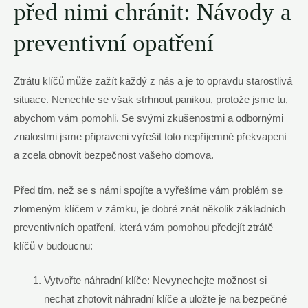
před nimi‌ chránit: Návody a
preventivní opatření
Ztrátu klíčů může zažít každý z nás a je to ⁣opravdu starostlivá
situace. Nenechte‌ se však ‌strhnout panikou, protože jsme tu,
abychom vám pomohli. Se svými zkušenostmi a odbornými
znalostmi ⁣jsme připraveni vyřešit toto nepříjemné překvapení
a zcela obnovit bezpečnost vašeho domova.
Před tím, než se s námi spojíte a vyřešíme vám problém​ se
zlomeným klíčem v zámku,⁤ je dobré znát několik základních⁣
preventivních opatření,⁢ která vám pomohou ⁤předejít ztrátě
klíčů v budoucnu:
Vytvořte náhradní klíče: Nevynechejte možnost si
nechat zhotovit náhradní klíče a⁤ uložte ⁣je na ⁤bezpečné⁤