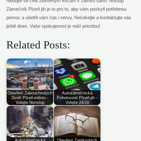
Nebojte ‌se čelit zlomeným klíčům v zámku sami.​ Nostop
Zámečník ‌Plzeň jih ⁤je tu pro to, aby vám poskytl potřebnou
pomoc a ušetřil vám čas i nervy. Nečekejte a kontaktujte nás
ještě ⁤dnes. Vaše spokojenost je naší prioritou!⁢
Related Posts:
Otevření Zabouchnutých
Autozámečnická
Dveří Plzeň-město -
Pohotovost Plzeň-jih -
Volejte Nonstop
Volejte 24/10
Autozámečnická
Otevření Zamknutých