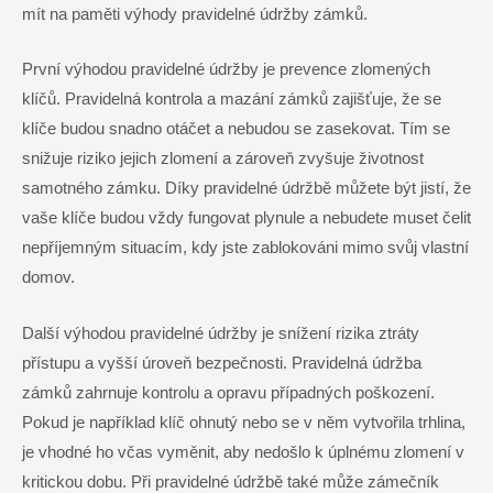
mít⁢ na paměti výhody pravidelné údržby zámků.
První výhodou pravidelné ‍údržby je prevence zlomených
klíčů. Pravidelná kontrola a mazání zámků zajišťuje, že se
klíče budou snadno‌ otáčet a nebudou se zasekovat. Tím se
snižuje riziko jejich zlomení a zároveň zvyšuje životnost
samotného zámku. Díky pravidelné údržbě můžete být jistí, že
vaše klíče⁣ budou vždy fungovat ‌plynule a nebudete muset čelit
nepříjemným situacím, ⁤kdy jste zablokováni mimo svůj vlastní
domov.
Další výhodou pravidelné údržby je⁤ snížení rizika ztráty
přístupu ​a vyšší úroveň bezpečnosti. Pravidelná⁢ údržba
zámků ‍zahrnuje kontrolu a opravu případných poškození.
Pokud je například klíč ohnutý nebo se⁤ v⁤ něm vytvořila trhlina,
je vhodné ho včas vyměnit, aby‌ nedošlo⁣ k úplnému zlomení v
kritickou dobu. Při ​pravidelné údržbě⁣ také⁣ může zámečník