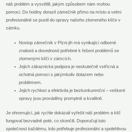
náš‍ problém a⁤ vysvětlil, jakým způsobem ​nám mohou
pomoci. Do hodiny dorazil zámečník přímo na⁤ místo a velmi
⁢profesionálně se pustil do opravy našeho zlomeného‌ klíče‌ v
zámku.
Nostop zámečník ​v Plzni jih má vynikající‌ odborné
znalosti a dovednosti potřebné k řešení problémů se
zlomenými klíči v zámcích.
Jejich zákaznická podpora je neskutečně vstřícná a
ochotná pomoci s jakýmkoliv dotazem nebo
problémem.
Jejich rychlost ​a efektivita je bezkonkurenční – veškeré
opravy jsou prováděny⁤ promptně⁢ a kvalitně.
Je ‍ohromující,‌ jak rychle dokázali vyřešit náš problém a klíč
fungoval bezvadně poté, co skončili. Doporučuji tuto
společnost každému, kdo potřebuje profesionální ‍a spolehlivou