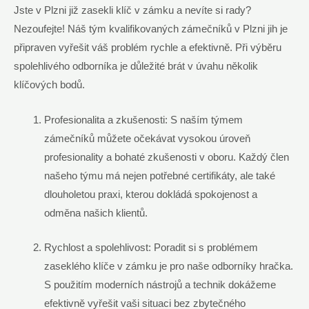
Jste v Plzni již zasekli klíč⁤ v zámku a nevíte si rady?
Nezoufejte! Náš ‌tým kvalifikovaných zámečníků v Plzni jih ‌je
připraven vyřešit váš problém rychle a efektivně. Při‌ výběru
spolehlivého odborníka je důležité brát v úvahu ⁤několik‌
klíčových bodů.
Profesionalita a zkušenosti: S naším týmem
zámečníků můžete očekávat vysokou úroveň
profesionality‍ a bohaté zkušenosti v oboru. Každý člen⁢
našeho týmu má nejen ‌potřebné certifikáty, ale také
dlouholetou praxi, kterou ‌dokládá spokojenost a
odměna našich ‌klientů.
Rychlost a spolehlivost: Poradit ​si s problémem
zaseklého klíče v zámku je pro naše ⁢odborníky hračka.
S použitím moderních nástrojů a technik dokážeme
efektivně vyřešit vaši situaci bez‍ zbytečného