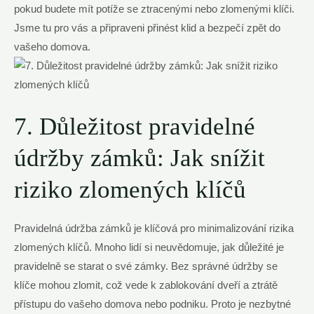
pokud budete mít ‌potíže se ztracenými nebo zlomenými klíči.
Jsme tu pro vás a připraveni přinést klid a bezpečí zpět do
vašeho domova.
7. Důležitost pravidelné
‌údržby zámků: Jak ⁣snížit
riziko zlomených⁤ klíčů
Pravidelná údržba‌ zámků⁣ je klíčová pro minimalizování rizika⁢
zlomených klíčů. Mnoho lidí si neuvědomuje, jak důležité je
pravidelně se starat ⁢o své zámky. ⁢Bez správné​ údržby se
klíče mohou⁤ zlomit, což vede k zablokování​ dveří a ztrátě
⁤přístupu do vašeho domova nebo podniku. Proto je nezbytné