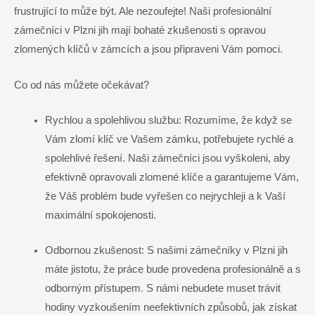
frustrující to může být. Ale nezoufejte!⁤ Naši ⁣profesionální
⁢zámečníci ‍v Plzni jih mají bohaté zkušenosti s opravou
zlomených klíčů v zámcích a jsou připraveni Vám pomoci.
Co od nás můžete očekávat?⁢
Rychlou‍ a spolehlivou ‌službu: Rozumíme, že když se
Vám zlomí klíč⁢ ve Vašem zámku, potřebujete rychlé a
spolehlivé ‌řešení. Naši zámečníci jsou vyškoleni, aby
efektivně‌ opravovali zlomené klíče a ​garantujeme Vám,
že⁢ Váš problém​ bude vyřešen co nejrychleji a k Vaší
maximální spokojenosti.
Odbornou ‌zkušenost: S našimi zámečníky⁤ v Plzni jih
máte jistotu, že ⁤práce bude provedena profesionálně ​a s
odborným přístupem. S⁣ námi nebudete⁣ muset trávit
hodiny vyzkoušením neefektivních způsobů, jak získat