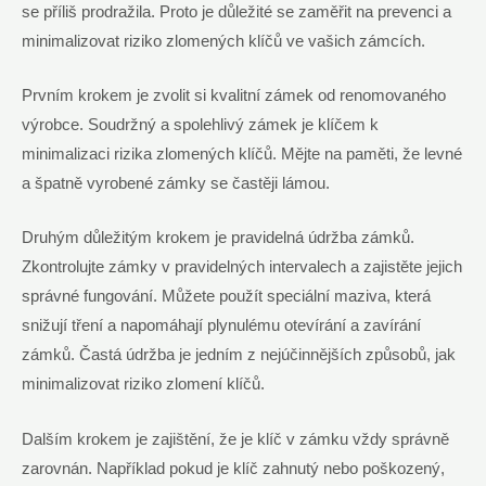
se příliš prodražila. ⁣Proto je důležité se zaměřit na ‍prevenci a
minimalizovat riziko zlomených klíčů ve vašich zámcích.
Prvním ‍krokem​ je zvolit si kvalitní zámek od renomovaného
výrobce. Soudržný a spolehlivý zámek je klíčem k
minimalizaci rizika zlomených klíčů. Mějte na paměti, že levné
a špatně vyrobené zámky se častěji lámou.
Druhým důležitým krokem je pravidelná údržba zámků.
Zkontrolujte zámky v pravidelných intervalech a zajistěte jejich
správné fungování. Můžete použít speciální maziva, která
snižují tření a napomáhají plynulému otevírání a zavírání⁣
zámků. Častá údržba je jedním z‍ nejúčinnějších způsobů, jak
‍minimalizovat ‌riziko zlomení klíčů.
Dalším krokem je zajištění, že je klíč v zámku⁤ vždy správně
zarovnán. Například ⁣pokud je klíč zahnutý ​nebo poškozený,