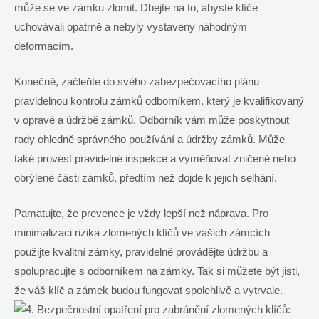
může ⁤se ve zámku zlomit. Dbejte na to, abyste klíče
uchovávali opatrně a nebyly vystaveny náhodným‍
deformacím.
Konečně, začleňte do svého zabezpečovacího plánu
pravidelnou kontrolu zámků odborníkem, ‌který je kvalifikovaný
v opravě a údržbě zámků. Odborník vám může poskytnout
rady ohledně‍ správného používání⁢ a údržby zámků. Může
také provést pravidelné⁤ inspekce⁤ a vyměňovat zničené⁢ nebo
obrýlené části zámků, předtím než dojde k jejich selhání.
Pamatujte, že prevence je vždy lepší než ⁣náprava. Pro
minimalizaci rizika zlomených klíčů ve vašich zámcích
použijte kvalitní zámky, ⁤pravidelně provádějte údržbu a
spolupracujte s odborníkem na zámky. Tak si můžete být jisti,
že‍ váš klíč a zámek budou fungovat spolehlivě a vytrvale.