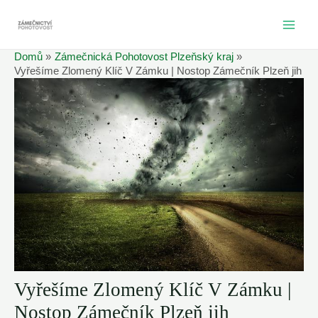
Přeskočit
na
MAI
obsah
Domů
Zámečnická Pohotovost Plzeňský kraj
ME
Vyřešíme Zlomený Klíč V Zámku | Nostop Zámečník Plzeň jih
Vyřešíme Zlomený Klíč V Zámku |
Nostop Zámečník Plzeň jih