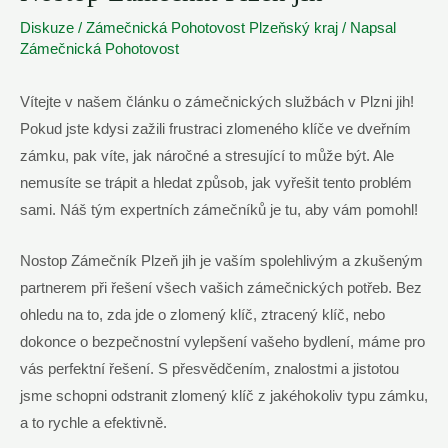
Diskuze
/
Zámečnická Pohotovost Plzeňský kraj
/ Napsal
Zámečnická Pohotovost
Vítejte v našem článku o zámečnických službách v Plzni jih!
Pokud jste kdysi zažili frustraci zlomeného klíče ve dveřním
zámku, pak‌ víte, jak náročné a stresující to může být. Ale
nemusíte se‍ trápit ​a hledat způsob,⁣ jak⁤ vyřešit tento problém
sami. Náš tým expertních zámečníků je ⁤tu,⁣ aby vám pomohl!
Nostop ⁤Zámečník ‍Plzeň jih je vaším spolehlivým a ⁤zkušeným⁤
partnerem při řešení všech vašich zámečnických potřeb. Bez
ohledu na to, zda jde o zlomený klíč, ztracený‍ klíč, nebo
dokonce o bezpečnostní vylepšení vašeho bydlení, máme pro
vás perfektní řešení. S přesvědčením, znalostmi a jistotou
jsme schopni ​odstranit zlomený klíč z jakéhokoliv typu⁣ zámku,
a to rychle a efektivně.