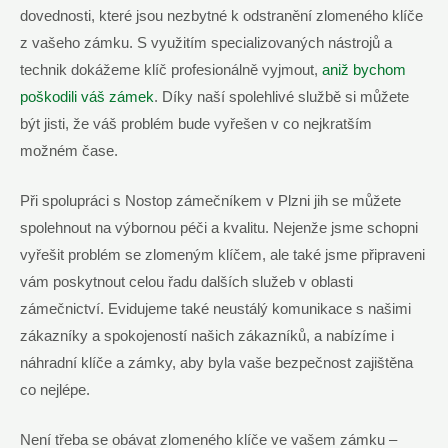
dovednosti, které jsou nezbytné⁤ k odstranění zlomeného klíče
z vašeho zámku. S využitím specializovaných nástrojů a
technik dokážeme klíč profesionálně vyjmout,
aniž bychom
poškodili váš zámek
. Díky naší spolehlivé službě ⁣si můžete
být jisti, že váš problém⁢ bude vyřešen v co‌ nejkratším
možném čase.
Při spolupráci s ⁣Nostop zámečníkem v Plzni jih se můžete
spolehnout na výbornou péči a kvalitu. Nejenže jsme schopni
vyřešit problém se zlomeným klíčem,‌ ale⁤ také ⁢jsme připraveni
vám poskytnout celou řadu dalších služeb v oblasti
zámečnictví. Evidujeme také neustálý komunikace s našimi
⁢zákazníky a spokojeností našich zákazníků, a nabízíme⁢ i
náhradní klíče a zámky, aby byla vaše bezpečnost zajištěna
co nejlépe.
Není třeba se ⁣obávat zlomeného klíče ve vašem zámku –