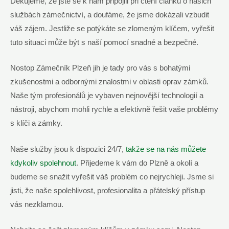
Děkujeme, že jste se k nám připojili‍ při čtení článku o našich
⁣službách zámečnictví, a doufáme, že jsme dokázali vzbudit
váš zájem. Jestliže se potýkáte se zlomeným​ klíčem, vyřešit
tuto situaci může ‍být s naší pomocí snadné a bezpečné.
Nostop Zámečník Plzeň jih je tady pro vás s bohatými
zkušenostmi a odbornými znalostmi v oblasti oprav zámků.⁢
Naše tým profesionálů je vybaven⁤ nejnovější ⁣technologií a
nástroji, abychom mohli rychle a efektivně řešit vaše​ problémy
s klíči a zámky.
Naše služby jsou k dispozici 24/7,
takže⁤ se na nás můžete⁣
kdykoliv spolehnout
.‌ Přijedeme k vám⁢ do Plzně a okolí a
budeme se snažit​ vyřešit váš problém ‍co nejrychleji. Jsme si
jisti,‌ že naše spolehlivost,‌ profesionalita a přátelský přístup
vás nezklamou.