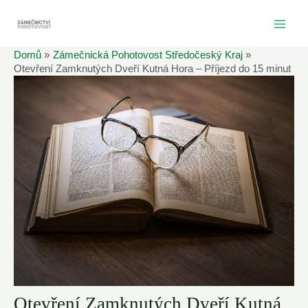
Přeskočit
na
MAI
obsah
Domů
Zámečnická Pohotovost Středočeský Kraj
ME
Otevření Zamknutých Dveří Kutná Hora – Příjezd do 15 minut
Otevření Zamknutých Dveří Kutná