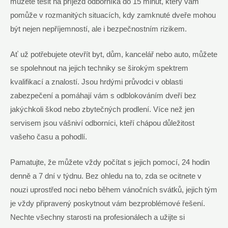
můžete těšit na příjezd odborníka do 15 minut, který vám
pomůže v rozmanitých situacích, kdy zamknuté dveře mohou
být nejen nepříjemností, ale i bezpečnostním rizikem.
Ať už potřebujete otevřít byt, dům, kancelář nebo auto, můžete
se spolehnout na jejich techniky se širokým spektrem
kvalifikací a znalostí. Jsou hrdými průvodci v oblasti
zabezpečení a pomáhají vám s odblokováním dveří bez
jakýchkoli škod nebo zbytečných prodlení. Více než jen
servisem jsou vášniví odborníci, kteří chápou důležitost
vašeho času a pohodlí.
Pamatujte, že můžete vždy počítat s jejich pomocí, 24 hodin
denně a 7 dní v týdnu. Bez ohledu na to, zda se ocitnete v
nouzi uprostřed noci nebo během vánočních svátků, jejich tým
je vždy připravený poskytnout vám bezproblémové řešení.
Nechte všechny starosti na profesionálech a užijte si