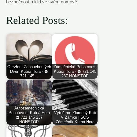
bezpečnost a klid ve svém domově.
Related Posts:
Otevření Zabouchnutých
Zámečnická Pohotovost
Dveří Kutná Hora - ☎️
Kutná Hora - ☎️ 721 145
721 145…
237 NONSTOP
Autozámečnická
Pohotovost Kutná Hora
Vyřešíme Zlomený Klíč
☎️ 721 145 237
V Zámku | SOS
NONSTOP
Zámečník Kutná Hora