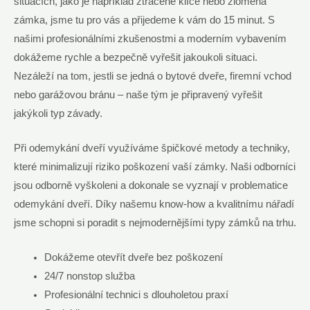
situacích, jako je například ztracené klíče nebo zlomená
zámka, jsme tu pro vás a přijedeme k vám do 15 minut. S
našimi profesionálními zkušenostmi a moderním vybavením
dokážeme rychle a bezpečně vyřešit jakoukoli situaci.
Nezáleží na tom, jestli se jedná o bytové dveře, firemní vchod
nebo garážovou bránu – naše tým je připravený vyřešit
jakýkoli typ závady.
Při odemykání dveří využíváme špičkové metody a techniky,
které minimalizují riziko poškození vaší zámky. Naši odborníci
jsou odborně vyškoleni a dokonale se vyznají v problematice
odemykání dveří. Díky našemu know-how a kvalitnímu nářadí
jsme schopni si poradit s nejmodernějšími typy zámků na trhu.
Dokážeme otevřít dveře bez poškození
24/7 nonstop služba
Profesionální technici s dlouholetou praxí