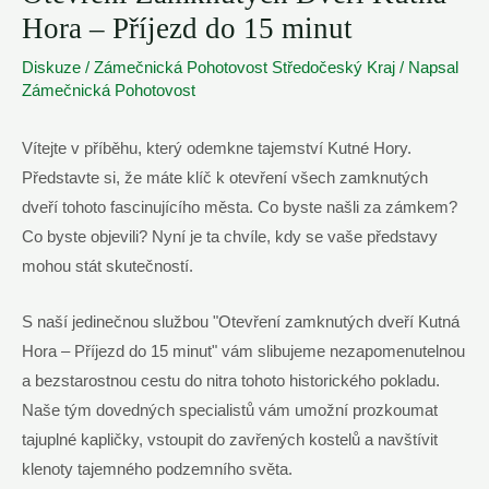
Hora – Příjezd do 15 minut
Diskuze
/
Zámečnická Pohotovost Středočeský Kraj
/ Napsal
Zámečnická Pohotovost
Vítejte v příběhu, který odemkne tajemství Kutné Hory.
Představte si, že máte klíč k otevření všech zamknutých
dveří tohoto fascinujícího města. Co byste našli za zámkem?
Co byste objevili? Nyní je ta chvíle, kdy se vaše představy
mohou stát skutečností.
S naší jedinečnou službou "Otevření zamknutých dveří Kutná
Hora – Příjezd do 15 minut" vám slibujeme nezapomenutelnou
a bezstarostnou cestu do nitra tohoto historického pokladu.
Naše tým dovedných specialistů vám umožní prozkoumat
tajuplné kapličky, vstoupit do zavřených kostelů a navštívit
klenoty tajemného podzemního světa.