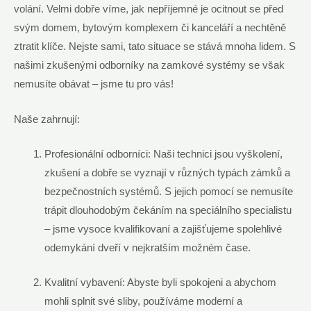
volání. Velmi dobře víme, jak nepříjemné je ocitnout se před
svým domem, bytovým komplexem či kanceláří a nechtěně
ztratit klíče. Nejste sami, tato situace se stává mnoha lidem. S
našimi zkušenými odborníky na zamkové systémy se však
nemusíte obávat – jsme tu pro vás!
Naše zahrnují:
Profesionální odborníci: Naši technici jsou vyškolení,
zkušení a dobře se vyznají v různých typách zámků a
bezpečnostních systémů. S jejich pomocí se nemusíte
trápit dlouhodobým čekáním na speciálního specialistu
– jsme vysoce kvalifikovaní a zajišťujeme spolehlivé
odemykání dveří v nejkratším možném čase.
Kvalitní vybavení: Abyste byli spokojeni a abychom
mohli splnit své sliby, používáme moderní a