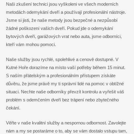
Naši zkušení technici jsou vyškoleni ve všech moderních
metodách odemykání dveří a používají profesionální nástroje.
Jsme si jisti, že naše metody jsou bezpečné a nezpůsobí
žádné poškození vašich dveří. Pokud jde o odemykání
bytových dveří, garážových vrat nebo auta, jsme odborníci,
kteří vám mohou pomoci.
Naše služby jsou rychlé, spolehlivé a cenově dostupné. V
Kutné Hoře dorazíme na místo vaší potřeby během 15 minut.
S naším přátelským a profesionálním přístupem získáte
důvěru, že jsme právě my ti správní lidé na pomoc v obtížné
situaci. Nechte naše odborníky převzít kontrolu a vyřešit váš
problém s odemčením dveří bez trápení nebo zbytečného
čekání.
Věřte v naše kvalitní služby a nespornou odbornost. Zavolejte
nám a my se postaráme o to, aby se vám dostalo vstupu tam,