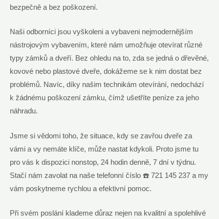
bezpečně a bez poškození.
Naši odborníci jsou vyškoleni a vybaveni nejmodernějším
nástrojovým vybavením, které nám umožňuje otevírat různé
typy zámků a dveří. Bez ohledu na to, zda se jedná o dřevěné,
kovové nebo plastové dveře, dokážeme se k nim dostat bez
problémů. Navíc, díky našim technikám otevírání, nedochází
k žádnému poškození zámku, čímž ušetříte peníze za jeho
náhradu.
Jsme si vědomi toho, že situace, kdy se zavřou dveře za
vámi a vy nemáte klíče, může nastat kdykoli. Proto jsme tu
pro vás k dispozici nonstop, 24 hodin denně, 7 dní v týdnu.
Stačí nám zavolat na naše telefonní číslo ☎️ 721 145 237 a my
vám poskytneme rychlou a efektivní pomoc.
Při svém poslání klademe důraz nejen na kvalitní a spolehlivé