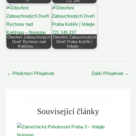
->…
721 145…
Otevření Zabouchnutých
Otevření Zabouchnutých
Dveří Rychnov nad
Dveří Praha Košíře |
Kněžnou -…
Volejte…
Post
←
Předchozí Příspěvek
Další Příspěvek
→
navigation
Související články