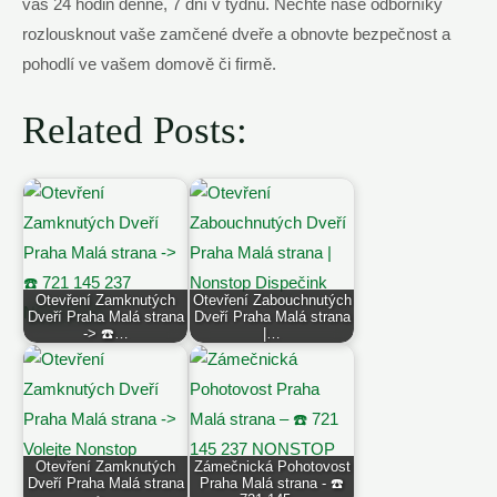
vás 24 hodin denně, 7 dní v týdnu. Nechte naše odborníky
rozlousknout vaše zamčené dveře a obnovte bezpečnost a
pohodlí ve vašem domově či firmě.
Related Posts:
Otevření Zamknutých
Otevření Zabouchnutých
Dveří Praha Malá strana
Dveří Praha Malá strana
-> ☎️…
|…
Otevření Zamknutých
Zámečnická Pohotovost
Dveří Praha Malá strana
Praha Malá strana - ☎️