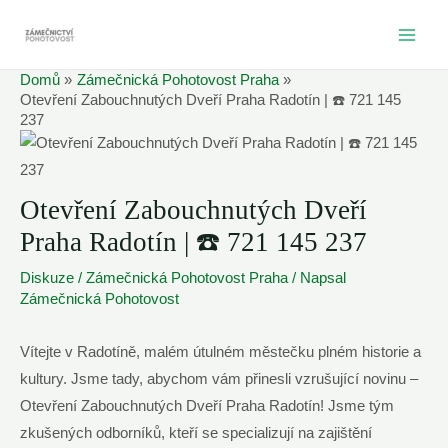
Přeskočit
na
MAI
obsah
Domů
Zámečnická Pohotovost Praha
ME
Otevření Zabouchnutých Dveří Praha Radotín | ☎️ 721 145
237
Otevření Zabouchnutých Dveří
Praha Radotín | ☎️ 721 145 237
Diskuze
/
Zámečnická Pohotovost Praha
/ Napsal
Zámečnická Pohotovost
Vítejte v Radotíně, malém útulném městečku plném historie a
kultury. Jsme tady, abychom vám přinesli vzrušující novinu –
Otevření Zabouchnutých Dveří Praha Radotín! Jsme tým
zkušených odborníků, kteří se specializují na zajištění