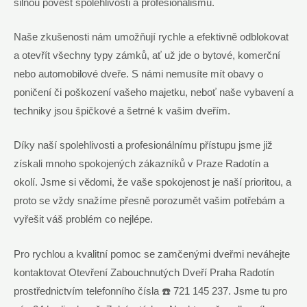
silnou pověst spolehlivosti a profesionalismu.
Naše zkušenosti nám umožňují rychle a efektivně odblokovat
a otevřít všechny typy zámků, ať už jde o bytové, komerční
nebo automobilové dveře. S námi nemusíte mít obavy o
poničení či poškození vašeho majetku, neboť naše vybavení a
techniky jsou špičkové a šetrné k vašim dveřím.
Díky naší spolehlivosti a profesionálnímu přístupu jsme již
získali mnoho spokojených zákazníků v Praze Radotín a
okolí. Jsme si vědomi, že vaše spokojenost je naší prioritou, a
proto se vždy snažíme přesně porozumět vašim potřebám a
vyřešit váš problém co nejlépe.
Pro rychlou a kvalitní pomoc se zamčenými dveřmi neváhejte
kontaktovat Otevření Zabouchnutých Dveří Praha Radotín
prostřednictvím telefonního čísla ☎️ 721 145 237. Jsme tu pro