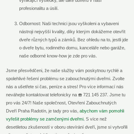
vynikající výsledky, ale také důvěru v naši
profesionalitu a úsilí.
Odbornost: Naši technici jsou vyškoleni a vybaveni
nástroji nejvyšší kvality, díky kterým dokážeme otevřít
dveře různých typů a zámků. Bez ohledu na to, jestli jde
o dveře bytu, rodinného domu, kanceláře nebo garáže,
naše odborné know-how je zde pro vás.
Jsme přesvědčeni, že naše služby vám poskytnou rychlé a
spolehlivé řešení problému se zabouchnutými dveřmi. Zvolte
nás a ušetřete si čas, peníze a stres! Pro více informací nás
neváhejte kontaktovat telefonicky na ☎️ 721 145 237. Jsme tu
pro vás 24/7! Naše společnost, Otevření Zabouchnutých
Dveří Praha Radotín, je tady pro vás,
abychom vám pomohli
vyřešit problémy se zamčenými dveřmi
. S více než
desetiletou zkušeností v oboru otevírání dveří, jsme si vytvořili