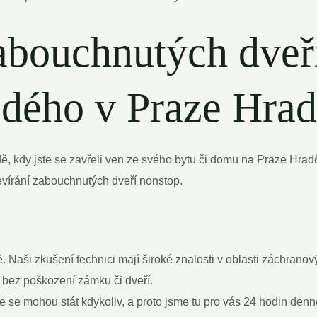
zabouchnutých dveř
ždého v Praze Hra
, kdy jste se zavřeli ven ze svého bytu či domu na Praze Hradč
evírání zabouchnutých dveří nonstop.
. Naši zkušení technici mají široké znalosti v oblasti záchrano
 bez poškození zámku či dveří.
se mohou stát kdykoliv, a proto jsme tu pro vás 24 hodin denně