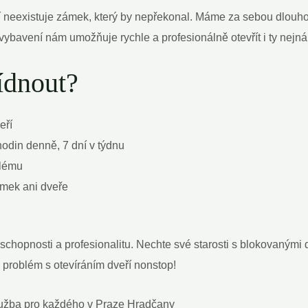
í neexistuje zámek, který by nepřekonal. Máme za sebou dlouhol
ybavení nám umožňuje rychle a profesionálně otevřít i ty nejná
dnout?
eří
odin denně, 7 dní v týdnu
blému
mek ani dveře
chopnosti a profesionalitu. Nechte své starosti s blokovanými 
i problém s otevíráním dveří nonstop!