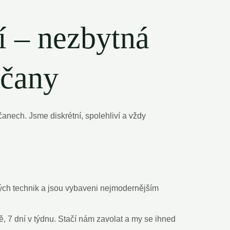
í – nezbytná
dčany
anech. Jsme diskrétní, spolehliví a vždy
vých technik a jsou vybaveni nejmodernějším
, 7 dní v týdnu. Stačí nám zavolat a my se ihned