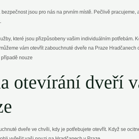
 bezpečnost jsou pro nás na prvním místě. Pečlivě pracujeme, a
.
žby, které jsou přizpůsobeny vašim individuálním potřebám. Kon
můžeme vám otevřít zabouchnuté dveře na Praze Hradčanech co
na otevírání dveř
ze
nuté dveře ve chvíli, kdy je potřebujete otevřít. Když se ocitne
mohli vyřešit vaši nouzi na Hradčanech v Praze.