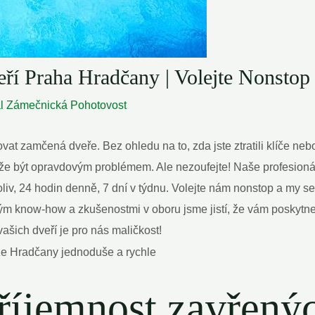
ří Praha Hradčany | Volejte Nonstop
al
Zámečnická Pohotovost
vat zamčená dveře. Bez ohledu na to, zda jste ztratili klíče ne
být opravdovým problémem. Ale nezoufejte! Naše profesionáln
oliv, 24 hodin denně, 7 dní v týdnu. Volejte nám nonstop a my se
ým know-how a zkušenostmi v oboru jsme jistí, že vám poskytn
vašich dveří je pro nás maličkost!
příjemnost zavřenýc