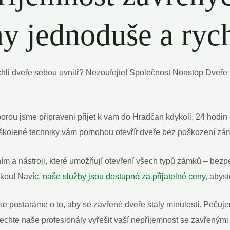
y jednoduše a ryc
chli dveře sebou uvnitř? Nezoufejte! Společnost Nonstop Dveře
rou jsme připraveni přijet k vám do Hradčan kdykoli, 24 hodin d
yškolené techniky vám pomohou otevřít dveře bez poškození zám
m a nástroji, které umožňují otevření všech typů zámků – bezpe
čkou! Navíc,
naše služby jsou dostupné za přijatelné ceny
, abyst
 se postaráme o to, aby se zavřené dveře staly minulostí. Pečuj
nechte naše profesionály vyřešit vaší nepříjemnost se zavřeným