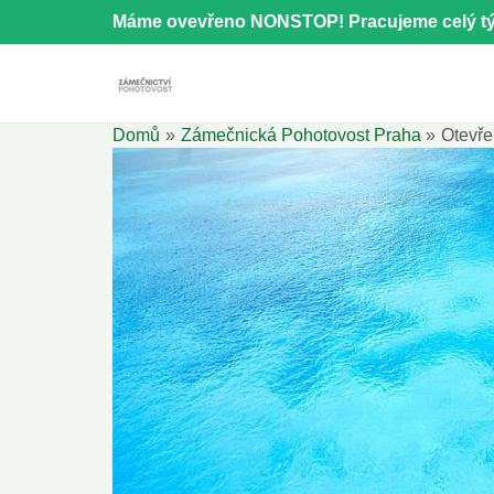
Přeskočit
Máme ovevřeno NONSTOP! Pracujeme celý tý
na
obsah
Domů
Zámečnická Pohotovost Praha
Otevře