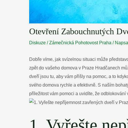
Otevření Zabouchnutých Dve
Diskuze
/
Zámečnická Pohotovost Praha
/ Naps
Dobře víme, jak svízelnou situaci může představo
zpět do vašeho domova v Praze Hradčanech může 
dveří jsou tu, aby vám přišly na pomoc, a to kdyk
svého domova rychle a efektivně. S naším bohat
příležitost vám pomoci a uvidíte, že odblokování 
1. Vyřešte ne