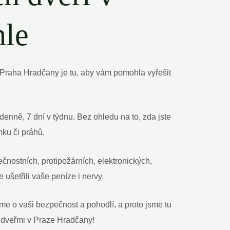
hle
 Praha Hradčany je tu, aby vám pomohla vyřešit
enně, 7 dní v týdnu. Bez ohledu na to, zda jste
ku či práhů.
čnostních, protipožárních, elektronických,
e ušetřili vaše peníze i nervy.
eme o vaši bezpečnost a pohodlí, a proto jsme tu
i dveřmi v Praze Hradčany!