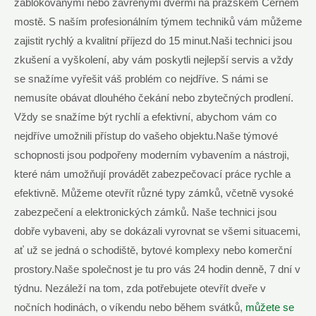
zablokovanými nebo zavřenými dveřmi na pražském Černém
mostě. S naším profesionálním týmem techniků vám můžeme
zajistit rychlý a kvalitní příjezd do 15 minut.Naši technici jsou
zkušení a vyškolení, aby vám poskytli nejlepší servis a vždy
se snažíme vyřešit váš problém co nejdříve. S námi se
nemusíte obávat dlouhého čekání nebo zbytečných prodlení.
Vždy se snažíme být rychlí a efektivní, abychom vám co
nejdříve umožnili přístup do vašeho objektu.Naše týmové
schopnosti jsou podpořeny moderním vybavením a nástroji,
které nám umožňují provádět zabezpečovací práce rychle a
efektivně. Můžeme otevřít různé typy zámků, včetně vysoké
zabezpečení a elektronických zámků. Naše technici jsou
dobře vybaveni, aby se dokázali vyrovnat se všemi situacemi,
ať už se jedná o schodiště, bytové komplexy nebo komerční
prostory.Naše společnost je tu pro vás 24 hodin denně, 7 dní v
týdnu. Nezáleží na tom, zda potřebujete otevřít dveře v
nočních hodinách, o víkendu nebo během svátků,
můžete se