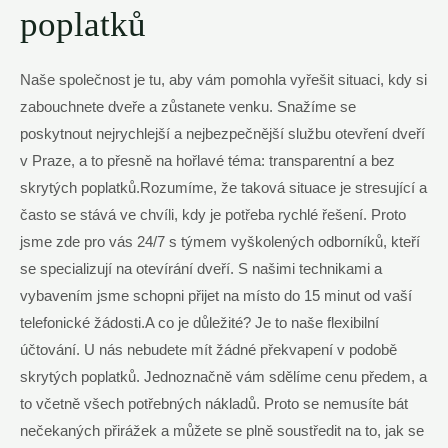
poplatků
Naše společnost je tu, aby vám pomohla vyřešit situaci, kdy si
zabouchnete dveře a zůstanete venku. Snažíme se
poskytnout nejrychlejší a nejbezpečnější službu otevření dveří
v Praze, a to přesně na hořlavé téma: transparentní a bez
skrytých poplatků.Rozumíme, že taková situace je stresující a
často se stává ve chvíli, kdy je potřeba rychlé řešení. Proto
jsme zde pro vás 24/7 s týmem vyškolených odborníků, kteří
se specializují na otevírání dveří. S našimi technikami a
vybavením jsme schopni přijet na místo do 15 minut od vaší
telefonické žádosti.A co je důležité? Je to naše flexibilní
účtování. U nás nebudete mít žádné překvapení v podobě
skrytých poplatků. Jednoznačně vám sdělíme cenu předem, a
to včetně všech potřebných nákladů. Proto se nemusíte bát
nečekaných přirážek a můžete se plně soustředit na to, jak se