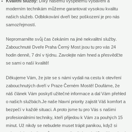
Kvalitní služby:
Díky našemu vyspělému vybavení a
moderním technikám můžeme garantovat vysokou kvalitu
našich služeb. Odblokování dveří bez poškození je pro nás
samozřejmostí.
Nepromarněte svůj čas čekáním na jiné nekvalitní služby.
Zabouchnuté Dveře Praha Černý Most jsou tu pro vás 24
hodin denně, 7 dní v týdnu. Zavolejte nám hned a přesvědčte
se sami o naší kvalitě!
Děkujeme Vám, že jste se s námi vydali na cestu k otevření
zabouchnutých dveří v Praze Černém Mostě! Doufáme, že
náš článek Vám poskytl užitečné informace a dal Vám přehled
o našich službách.Je naše hlavní priority zajistit Váš komfort a
bezpečí v každé situaci. A proto jsme tu pro Vás s našimi
profesionálními techniky, kteří přijedou k Vám za pouhých 15
minut. Už nikdy se nebudete muset trápit panikou, když si