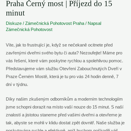
Praha Černý most | Příjezd do 15
minut
Diskuze
/
Zámečnická Pohotovost Praha
/ Napsal
Zámečnická Pohotovost
Víte, jak to frustrující je, když se nečekaně ocitnete před
zavřenými dveřmi svého bytu či auta? Nezoufejte! Máme pro
vás řešení, které vám poskytne rychlou a spolehlivou pomoc.
Představujeme vám službu Otevření Zabouchnutých Dveří v
Praze Černém Mostě, která je tu pro vás 24 hodin denně, 7
dní v týdnu.
Díky našim zkušeným odborníkům a moderním technologiím
jsme schopni dorazit na místo vaší nouze do 15 minut. S naší
znalostí a jistotou staneme před vašimi dveřmi a otevřeme je
tak, abyste se mohli v klidu dostat zpět dovnitř. Naše služba je
poskytována rychle a efektivně, aniž bychom poškodili váš