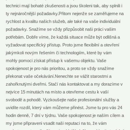
technici mají bohaté zkušenosti a jsou školeni tak, aby splnili i
ty nejnáročnější požadavky.Přitom nejenže se zaměřujeme na
rychlost a kvalitu našich služeb, ale také na vaše individuální
požadavky. Snažíme se vždy přizpůsobit naši práci vašim
potřebám. Dobře víme, že každá situace může být odlišná a
vyžadovat specifický přístup. Proto jsme flexibilní a otevření
jakýmkoli novým řešením či technologiím, které by vám
mohly pomoci získat přístup k vašemu objektu. Vaše
spokojenost je pro nás prioritou, a proto se vždy snažíme
překonat vaše očekávání.Nenechte se vážit starostmi a
zahořknutými dveřmi. Stačí nás kontaktovat a my dorazíme v
nejvíce 15 minutách na místo a otevřeme cestu k vaší
svobodě a pohodě. Vyzkoušejte naše profesionální služby a
uvidíte rozdíl, který vám můžeme přinést. Jsme tu pro vás 24
hodin denně, 7 dní v týdnu. Vaše spokojenost je naším cílem a
my jsme připraveni vsadit naši reputaci na to, že vám