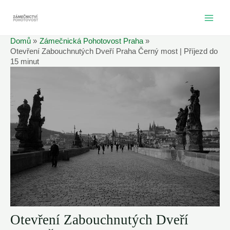
Přeskočit
na
MAI
obsah
Domů
Zámečnická Pohotovost Praha
ME
Otevření Zabouchnutých Dveří Praha Černý most | Příjezd do
15 minut
Otevření Zabouchnutých Dveří