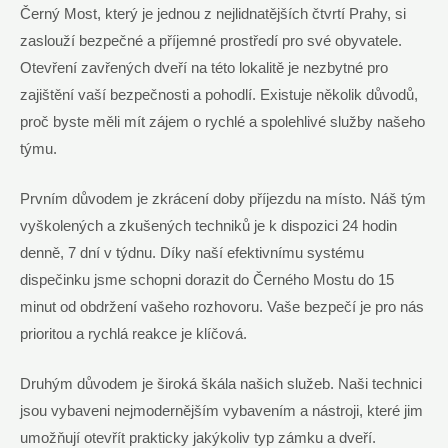
Černý Most, který je jednou z nejlidnatějších čtvrtí Prahy, si
zaslouží bezpečné a příjemné prostředí pro své obyvatele.
Otevření zavřených dveří na této lokalitě je nezbytné pro
zajištění vaší bezpečnosti a pohodlí. Existuje několik důvodů,
proč byste měli mít zájem o rychlé a spolehlivé služby našeho
týmu.
Prvním důvodem je zkrácení doby příjezdu na místo. Náš tým
vyškolených a zkušených techniků je k dispozici 24 hodin
denně, 7 dní v týdnu. Díky naší efektivnímu systému
dispečinku jsme schopni dorazit do Černého Mostu do 15
minut od obdržení vašeho rozhovoru. Vaše bezpečí je pro nás
prioritou a rychlá reakce je klíčová.
Druhým důvodem je široká škála našich služeb. Naši technici
jsou vybaveni nejmodernějším vybavením a nástroji, které jim
umožňují otevřít prakticky jakýkoliv typ zámku a dveří.