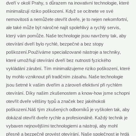
dveří v okolí Prahy, s důrazem na inovativní technologie, které
minimalizují riziko poškození. Když se ocitnete ve své
nemovitosti a nemůžete otevřít dveře, je to nejen nekomfortní,
ale také může být náročné najít spolehlivý a rychlý servis,
který vám pomůže. Naše technologie jsou navrženy tak, aby
otevírání dveří bylo rychlé, bezpečné a bez stopy
poškození.Používáme specializované nástroje a techniky,
které umožňují otevírání dveří bez nutnosti fyzického
vykládání zárubní. Tím minimalizujeme riziko poškození, které
by mohlo vzniknout při tradičním zásahu. Naše technologie
jsou šetrné k vašim dveřím a zároveň efektivní při rychlém
otevírání. Díky našim zkušenostem a know-how jsme schopni
otevřít dveře většiny typů a značek bez jakéhokoli
poškození.Náš tým zkušených odborníků je vyškolen tak, aby
dokázal otevřít dveře rychle a profesionálně. Každý technik je
vybaven nejnovějšími technologiemi a nástroji, aby mohl
přesně a bezpečně provést otevírání. Naše společnost je hrdá