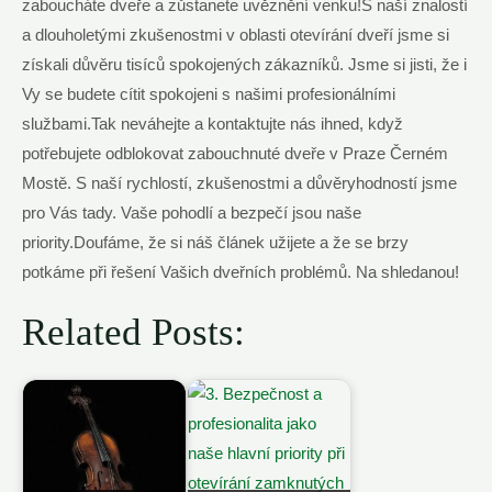
zaboucháte dveře a zůstanete uvěznění venku!S naší znalostí
a dlouholetými zkušenostmi v oblasti otevírání dveří jsme si
získali důvěru tisíců spokojených zákazníků. Jsme si jisti, že i
Vy se budete cítit spokojeni s našimi profesionálními
službami.Tak neváhejte a kontaktujte nás ihned, když
potřebujete odblokovat zabouchnuté dveře v Praze Černém
Mostě. S naší rychlostí, zkušenostmi a důvěryhodností jsme
pro Vás tady. Vaše pohodlí a bezpečí jsou naše
priority.Doufáme, že si náš článek užijete a že se brzy
potkáme při řešení Vašich dveřních problémů. Na shledanou!
Related Posts: